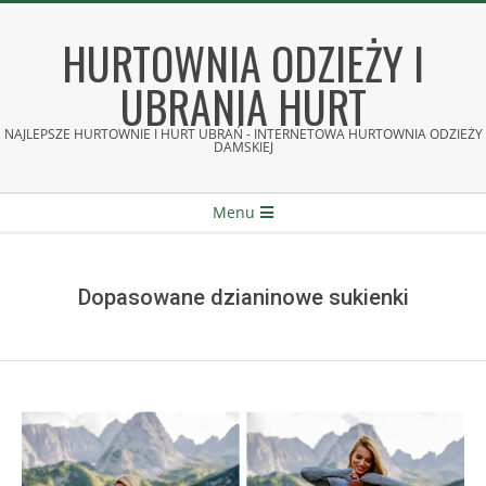
Skip
to
HURTOWNIA ODZIEŻY I
content
UBRANIA HURT
NAJLEPSZE HURTOWNIE I HURT UBRAŃ - INTERNETOWA HURTOWNIA ODZIEŻY
DAMSKIEJ
Secondary
Menu
Navigation
Menu
Dopasowane dzianinowe sukienki