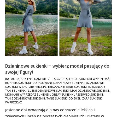
Dzianinowe sukienki – wybierz model pasujący do
swojej figury!
2021-
IN:
MODA
,
SUKIENKI DAMSKIE
TAGGED:
ALLEGRO SUKIENKI WYPRZEDAŻ
,
BONPRIX SUKIENKI
,
DOPASOWANE DZIANINOWE SUKIENKI
,
DZIANINOWE
10-
SUKIENKI W FACTORYPRICE.PL
,
EEEGANCKIE TANIE SUKIENKI
,
ELEGANCKIE
15
TANIE SUKIENKI
,
LUŹNE DZIANINOWE SUKIENKI
,
MAXI DZIANINOWE SUKIENKI
,
MONNARI WYPRZEDAŻ SUKIENEK
,
ORSAY SUKIENKI
,
RESERVED SUKIENKI
,
TANIE DZIANINOWE SUKIENKI
,
TANIE SUKIENKI DO 50 ZŁ
,
ZARA SUKIENKI
WYPRZEDAŻ
Jesienne dni oznaczają dla nas odrzucenie lekkich i
zwiewnych ubrań na poczet tych cieplejszych! Dlatego w