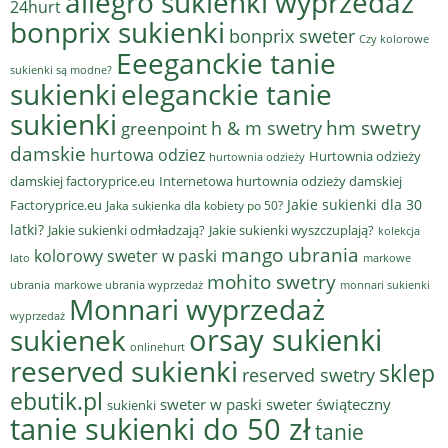
allegro sukienki wyprzedaż
24hurt
bonprix sukienki
bonprix sweter
Czy kolorowe
Eeeganckie tanie
sukienki są modne?
sukienki
eleganckie tanie
sukienki
hm swetry
h & m swetry
greenpoint
damskie
hurtowa odziez
Hurtownia odzieży
hurtownia odzieży
damskiej factoryprice.eu
Internetowa hurtownia odzieży damskiej
Jakie sukienki dla 30
Factoryprice.eu
Jaka sukienka dla kobiety po 50?
latki?
Jakie sukienki odmładzają?
Jakie sukienki wyszczuplają?
kolekcja
mango ubrania
kolorowy sweter w paski
lato
markowe
mohito swetry
ubrania
markowe ubrania wyprzedaż
monnari sukienki
Monnari wyprzedaż
wyprzedaż
sukienek
orsay sukienki
onlinehurt
reserved sukienki
sklep
reserved swetry
ebutik.pl
sweter w paski
sweter świąteczny
sukienki
tanie sukienki do 50 zł
tanie