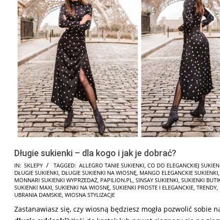
Długie sukienki – dla kogo i jak je dobrać?
2025-
IN:
SKLEPY
TAGGED:
ALLEGRO TANIE SUKIENKI
,
CO DO ELEGANCKIEJ SUKIEN
DŁUGIE SUKIENKI
,
DŁUGIE SUKIENKI NA WIOSNĘ
,
MANGO ELEGANCKIE SUKIENKI
03-
MONNARI SUKIENKI WYPRZEDAŻ
,
PAPILION.PL
,
SINSAY SUKIENKI
,
SUKIENKI BUTI
04
SUKIENKI MAXI
,
SUKIENKI NA WIOSNĘ
,
SUKIENKI PROSTE I ELEGANCKIE
,
TRENDY
,
UBRANIA DAMSKIE
,
WIOSNA STYLIZACJE
Zastanawiasz się, czy wiosną będziesz mogła pozwolić sobie n