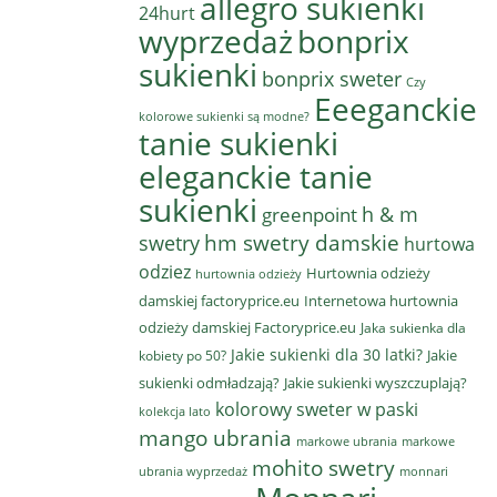
allegro sukienki
24hurt
wyprzedaż
bonprix
sukienki
bonprix sweter
Czy
Eeeganckie
kolorowe sukienki są modne?
tanie sukienki
eleganckie tanie
sukienki
h & m
greenpoint
hm swetry damskie
swetry
hurtowa
odziez
Hurtownia odzieży
hurtownia odzieży
damskiej factoryprice.eu
Internetowa hurtownia
odzieży damskiej Factoryprice.eu
Jaka sukienka dla
Jakie sukienki dla 30 latki?
Jakie
kobiety po 50?
sukienki odmładzają?
Jakie sukienki wyszczuplają?
kolorowy sweter w paski
kolekcja lato
mango ubrania
markowe ubrania
markowe
mohito swetry
ubrania wyprzedaż
monnari