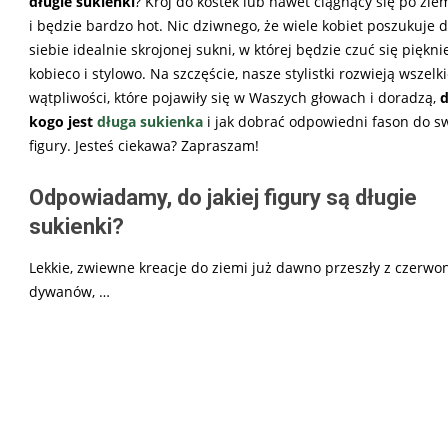
długie sukienki
? Krój do kostek lub nawet ciągnący się po ziem
i będzie bardzo hot. Nic dziwnego, że wiele kobiet poszukuje d
siebie idealnie skrojonej sukni, w której będzie czuć się pięknie
kobieco i stylowo. Na szczęście, nasze stylistki rozwieją wszelk
wątpliwości, które pojawiły się w Waszych głowach i doradzą,
d
kogo jest
długa sukienka
i jak dobrać odpowiedni fason do sw
figury. Jesteś ciekawa? Zapraszam!
Odpowiadamy, do jakiej figury są długie
sukienki?
Lekkie, zwiewne kreacje do ziemi już dawno przeszły z czerwo
dywanów, …