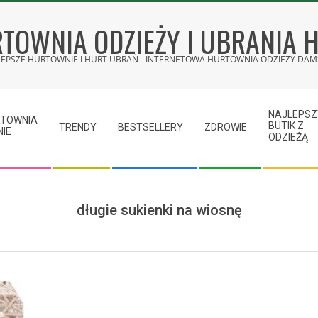
TOWNIA ODZIEŻY I UBRANIA 
LEPSZE HURTOWNIE I HURT UBRAŃ - INTERNETOWA HURTOWNIA ODZIEŻY DAMS
NAJLEPSZ
RTOWNIA
BUTIK Z
TRENDY
BESTSELLERY
ZDROWIE
NIE
ODZIEŻĄ
długie sukienki na wiosnę