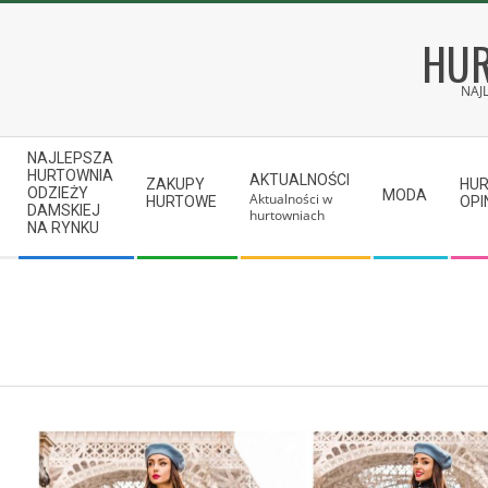
Skip
to
HUR
content
NAJ
Secondary
NAJLEPSZA
Navigation
HURTOWNIA
AKTUALNOŚCI
ZAKUPY
HU
ODZIEŻY
MODA
Aktualności w
Menu
HURTOWE
OPI
DAMSKIEJ
hurtowniach
NA RYNKU