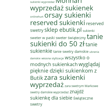
Monnari
sukienki wyprzedaż
wyprzedaż sukienek
orsay sukienki
onlinehurt
reserved sukienki
reserved
sklep ebutik.pl
swetry
sukienki
tanie
sweter w paski
sweter świąteczny
sukienki do 50 zł
tanie
sukienkie
tanie swetry damskie
ubrania
wszystko o
wiosna stylizacje
damskie
wyglądaj
modnych sukienkach
pięknie dzięki sukienkom z
zara sukienki
Butik
wyprzedaż
zara swetrym Markowe
znajdź
swetry damskie wyprzedaż
sukienkę dla siebie
świąteczne
swetry