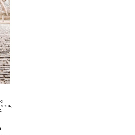
KI
,
,
MODA
,
K
,
a