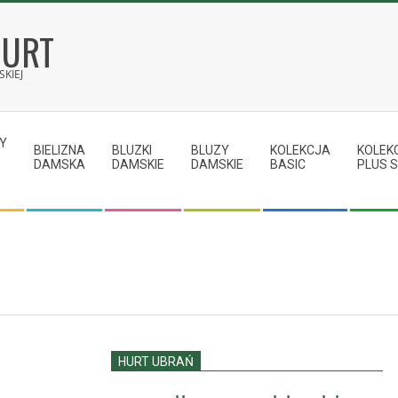
HURT
KIEJ
Y
BIELIZNA
BLUZKI
BLUZY
KOLEKCJA
KOLEK
DAMSKA
DAMSKIE
DAMSKIE
BASIC
PLUS S
HURT UBRAŃ