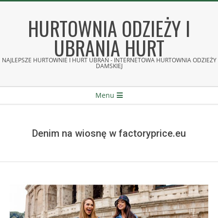
Skip
to
HURTOWNIA ODZIEŻY I
content
UBRANIA HURT
NAJLEPSZE HURTOWNIE I HURT UBRAŃ - INTERNETOWA HURTOWNIA ODZIEŻY
DAMSKIEJ
Secondary
Menu
Navigation
Menu
Denim na wiosnę w factoryprice.eu