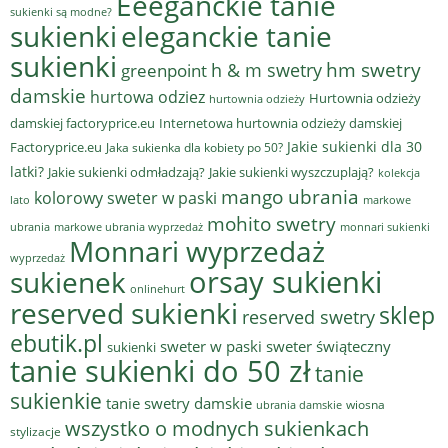
Eeeganckie tanie
sukienki są modne?
sukienki
eleganckie tanie
sukienki
hm swetry
h & m swetry
greenpoint
damskie
hurtowa odziez
Hurtownia odzieży
hurtownia odzieży
damskiej factoryprice.eu
Internetowa hurtownia odzieży damskiej
Jakie sukienki dla 30
Factoryprice.eu
Jaka sukienka dla kobiety po 50?
latki?
Jakie sukienki odmładzają?
Jakie sukienki wyszczuplają?
kolekcja
mango ubrania
kolorowy sweter w paski
lato
markowe
mohito swetry
ubrania
markowe ubrania wyprzedaż
monnari sukienki
Monnari wyprzedaż
wyprzedaż
sukienek
orsay sukienki
onlinehurt
reserved sukienki
sklep
reserved swetry
ebutik.pl
sweter w paski
sweter świąteczny
sukienki
tanie sukienki do 50 zł
tanie
sukienkie
tanie swetry damskie
wiosna
ubrania damskie
wszystko o modnych sukienkach
stylizacje