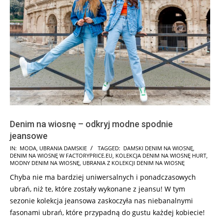
Denim na wiosnę – odkryj modne spodnie
jeansowe
2022-
IN:
MODA
,
UBRANIA DAMSKIE
TAGGED:
DAMSKI DENIM NA WIOSNĘ
,
DENIM NA WIOSNĘ W FACTORYPRICE.EU
,
KOLEKCJA DENIM NA WIOSNĘ HURT
,
05-
MODNY DENIM NA WIOSNĘ
,
UBRANIA Z KOLEKCJI DENIM NA WIOSNĘ
09
Chyba nie ma bardziej uniwersalnych i ponadczasowych
ubrań, niż te, które zostały wykonane z jeansu! W tym
sezonie kolekcja jeansowa zaskoczyła nas niebanalnymi
fasonami ubrań, które przypadną do gustu każdej kobiecie!