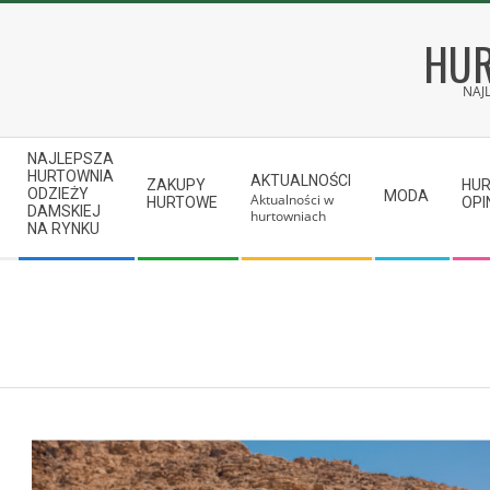
Skip
to
HUR
content
NAJ
Secondary
NAJLEPSZA
Navigation
HURTOWNIA
AKTUALNOŚCI
ZAKUPY
HU
ODZIEŻY
MODA
Aktualności w
Menu
HURTOWE
OPI
DAMSKIEJ
hurtowniach
NA RYNKU