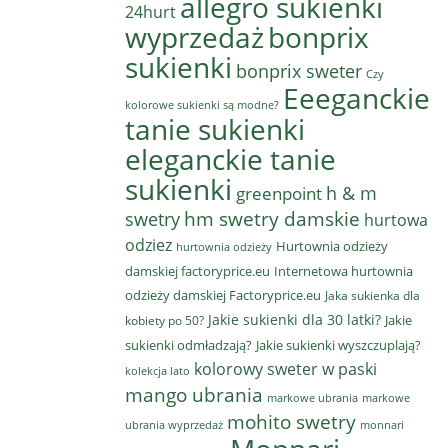
allegro sukienki
24hurt
wyprzedaż
bonprix
sukienki
bonprix sweter
Czy
Eeeganckie
kolorowe sukienki są modne?
tanie sukienki
eleganckie tanie
sukienki
h & m
greenpoint
hm swetry damskie
swetry
hurtowa
odziez
Hurtownia odzieży
hurtownia odzieży
damskiej factoryprice.eu
Internetowa hurtownia
odzieży damskiej Factoryprice.eu
Jaka sukienka dla
Jakie sukienki dla 30 latki?
Jakie
kobiety po 50?
sukienki odmładzają?
Jakie sukienki wyszczuplają?
kolorowy sweter w paski
kolekcja lato
mango ubrania
markowe ubrania
markowe
mohito swetry
ubrania wyprzedaż
monnari