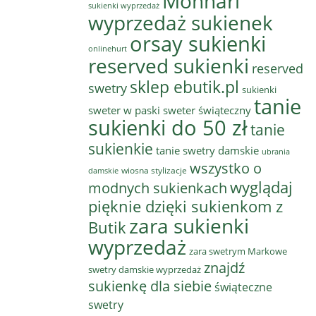
Monnari
sukienki wyprzedaż
wyprzedaż sukienek
orsay sukienki
onlinehurt
reserved sukienki
reserved
sklep ebutik.pl
swetry
sukienki
tanie
sweter w paski
sweter świąteczny
sukienki do 50 zł
tanie
sukienkie
tanie swetry damskie
ubrania
wszystko o
wiosna stylizacje
damskie
wyglądaj
modnych sukienkach
pięknie dzięki sukienkom z
zara sukienki
Butik
wyprzedaż
zara swetrym Markowe
znajdź
swetry damskie wyprzedaż
sukienkę dla siebie
świąteczne
swetry