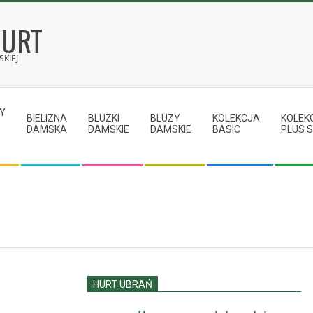
HURT
KIEJ
Y
BIELIZNA
BLUZKI
BLUZY
KOLEKCJA
KOLEK
DAMSKA
DAMSKIE
DAMSKIE
BASIC
PLUS S
HURT UBRAŃ