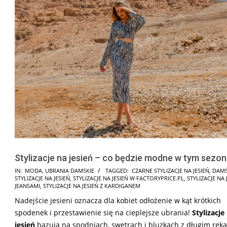
Stylizacje na jesień – co będzie modne w tym sezon
2021-
IN:
MODA
,
UBRANIA DAMSKIE
TAGGED:
CZARNE STYLIZACJE NA JESIEŃ
,
DAMS
STYLIZACJE NA JESIEŃ
,
STYLIZACJE NA JESIEŃ W FACTORYPRICE.PL
,
STYLIZACJE NA 
08-
JEANSAMI
,
STYLIZACJE NA JESIEŃ Z KARDIGANEM
27
Nadejście jesieni oznacza dla kobiet odłożenie w kąt krótkich
spodenek i przestawienie się na cieplejsze ubrania!
Stylizacje
jesień
bazują na spodniach, swetrach i bluzkach z długim rę