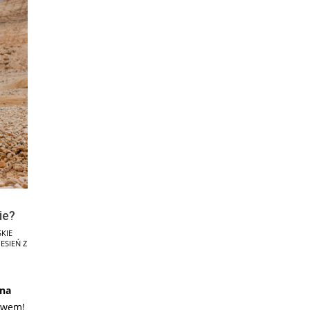
ie?
KIE
JESIEŃ Z
 na
kawem!