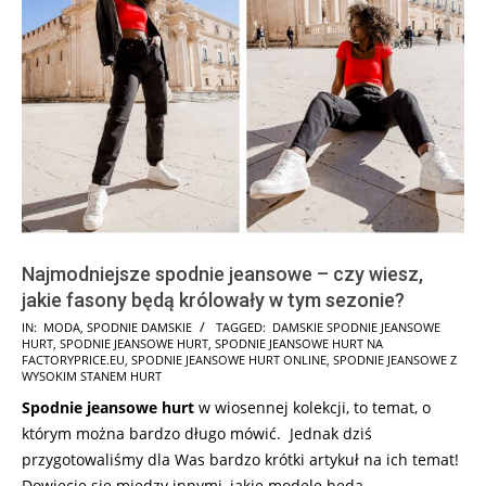
Najmodniejsze spodnie jeansowe – czy wiesz,
jakie fasony będą królowały w tym sezonie?
2022-
IN:
MODA
,
SPODNIE DAMSKIE
TAGGED:
DAMSKIE SPODNIE JEANSOWE
HURT
,
SPODNIE JEANSOWE HURT
,
SPODNIE JEANSOWE HURT NA
02-
FACTORYPRICE.EU
,
SPODNIE JEANSOWE HURT ONLINE
,
SPODNIE JEANSOWE Z
28
WYSOKIM STANEM HURT
Spodnie jeansowe hurt
w wiosennej kolekcji, to temat, o
którym można bardzo długo mówić. Jednak dziś
przygotowaliśmy dla Was bardzo krótki artykuł na ich temat!
Dowiecie się między innymi, jakie modele będą