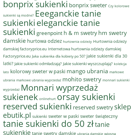
bonprix sukienki
bonprix sweter
Czy kolorowe
Eeeganckie tanie
sukienki są modne?
sukienki
eleganckie tanie
sukienki
hm swetry
h & m swetry
greenpoint
damskie
hurtowa odziez
Hurtownia odzieży
hurtownia odzieży
damskiej factoryprice.eu
Internetowa hurtownia odzieży damskiej
Jakie sukienki dla 30
Factoryprice.eu
Jaka sukienka dla kobiety po 50?
latki?
Jakie sukienki odmładzają?
Jakie sukienki wyszczuplają?
kolekcja
mango ubrania
kolorowy sweter w paski
lato
markowe
mohito swetry
ubrania
markowe ubrania wyprzedaż
monnari sukienki
Monnari wyprzedaż
wyprzedaż
sukienek
orsay sukienki
onlinehurt
reserved sukienki
sklep
reserved swetry
ebutik.pl
sweter w paski
sweter świąteczny
sukienki
tanie sukienki do 50 zł
tanie
sukienkie
tanie swetry damskie
wiosna
ubrania damskie