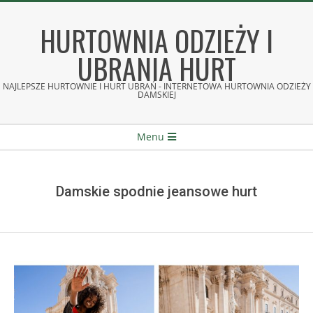
Skip
to
HURTOWNIA ODZIEŻY I
content
UBRANIA HURT
NAJLEPSZE HURTOWNIE I HURT UBRAŃ - INTERNETOWA HURTOWNIA ODZIEŻY
DAMSKIEJ
Secondary
Menu
Navigation
Menu
Damskie spodnie jeansowe hurt