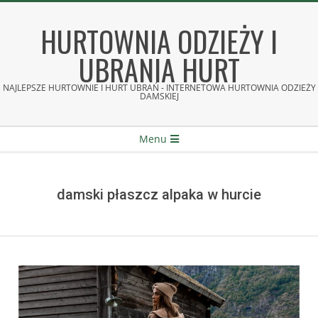
Skip
to
HURTOWNIA ODZIEŻY I
content
UBRANIA HURT
NAJLEPSZE HURTOWNIE I HURT UBRAŃ - INTERNETOWA HURTOWNIA ODZIEŻY
DAMSKIEJ
Secondary
Menu
Navigation
Menu
damski płaszcz alpaka w hurcie