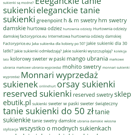
Eeeganckie tanie
sukienki są modne?
sukienki
eleganckie tanie
sukienki
hm swetry
h & m swetry
greenpoint
damskie
hurtowa odziez
Hurtownia odzieży
hurtownia odzieży
damskiej factoryprice.eu
Internetowa hurtownia odzieży damskiej
Jakie sukienki dla 30
Factoryprice.eu
Jaka sukienka dla kobiety po 50?
latki?
Jakie sukienki odmładzają?
Jakie sukienki wyszczuplają?
kolekcja
mango ubrania
kolorowy sweter w paski
lato
markowe
mohito swetry
ubrania
markowe ubrania wyprzedaż
monnari sukienki
Monnari wyprzedaż
wyprzedaż
sukienek
orsay sukienki
onlinehurt
reserved sukienki
sklep
reserved swetry
ebutik.pl
sweter w paski
sweter świąteczny
sukienki
tanie sukienki do 50 zł
tanie
sukienkie
tanie swetry damskie
wiosna
ubrania damskie
wszystko o modnych sukienkach
stylizacje