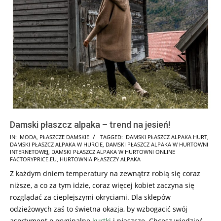
Damski płaszcz alpaka – trend na jesień!
2022-
IN:
MODA
,
PŁASZCZE DAMSKIE
TAGGED:
DAMSKI PŁASZCZ ALPAKA HURT
,
DAMSKI PŁASZCZ ALPAKA W HURCIE
,
DAMSKI PŁASZCZ ALPAKA W HURTOWNI
09-
INTERNETOWEJ
,
DAMSKI PŁASZCZ ALPAKA W HURTOWNI ONLINE
14
FACTORYPRICE.EU
,
HURTOWNIA PŁASZCZY ALPAKA
Z każdym dniem temperatury na zewnątrz robią się coraz
niższe, a co za tym idzie, coraz więcej kobiet zaczyna się
rozglądać za cieplejszymi okryciami. Dla sklepów
odzieżowych zaś to świetna okazja, by wzbogacić swój
asortyment o oryginalne
kurtki
i płaszcze. Chcesz wiedzieć,