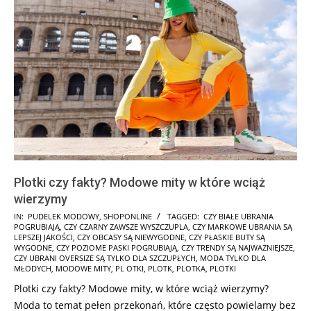
Plotki czy fakty? Modowe mity w które wciąż
wierzymy
2025-
IN:
PUDELEK MODOWY
,
SHOPONLINE
TAGGED:
CZY BIAŁE UBRANIA
POGRUBIAJĄ
,
CZY CZARNY ZAWSZE WYSZCZUPLA
,
CZY MARKOWE UBRANIA SĄ
08-
LEPSZEJ JAKOŚCI
,
CZY OBCASY SĄ NIEWYGODNE
,
CZY PŁASKIE BUTY SĄ
25
WYGODNE
,
CZY POZIOME PASKI POGRUBIAJĄ
,
CZY TRENDY SĄ NAJWAŻNIEJSZE
,
CZY UBRANI OVERSIZE SĄ TYLKO DLA SZCZUPŁYCH
,
MODA TYLKO DLA
MŁODYCH
,
MODOWE MITY
,
PL OTKI
,
PLOTK
,
PLOTKA
,
PLOTKI
Plotki czy fakty? Modowe mity, w które wciąż wierzymy?
Moda to temat pełen przekonań, które często powielamy bez