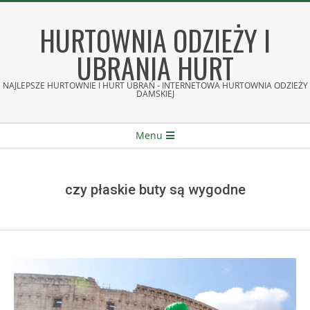
Skip
to
HURTOWNIA ODZIEŻY I
content
UBRANIA HURT
NAJLEPSZE HURTOWNIE I HURT UBRAŃ - INTERNETOWA HURTOWNIA ODZIEŻY
DAMSKIEJ
Secondary
Menu
Navigation
Menu
czy płaskie buty są wygodne