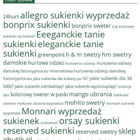
HURT UBRAŃ
allegro sukienki wyprzedaż
24hurt
bonprix sukienki
bonprix sweter
Czy kolorowe
Eeeganckie tanie
sukienki są modne?
sukienki
eleganckie tanie
sukienki
hm swetry
h & m swetry
greenpoint
damskie
hurtowa odziez
Hurtownia odzieży
hurtownia odzieży
damskiej factoryprice.eu
Internetowa hurtownia odzieży damskiej
Jakie sukienki dla 30
Factoryprice.eu
Jaka sukienka dla kobiety po 50?
latki?
Jakie sukienki odmładzają?
Jakie sukienki wyszczuplają?
kolekcja
mango ubrania
kolorowy sweter w paski
lato
markowe
mohito swetry
ubrania
markowe ubrania wyprzedaż
monnari sukienki
Monnari wyprzedaż
wyprzedaż
sukienek
orsay sukienki
onlinehurt
reserved sukienki
sklep
reserved swetry
ebutik.pl