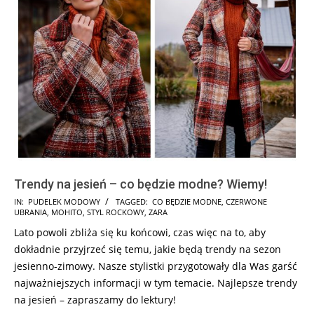
Trendy na jesień – co będzie modne? Wiemy!
2025-
IN:
PUDELEK MODOWY
TAGGED:
CO BĘDZIE MODNE
,
CZERWONE
UBRANIA
,
MOHITO
,
STYL ROCKOWY
,
ZARA
07-
Lato powoli zbliża się ku końcowi, czas więc na to, aby
18
dokładnie przyjrzeć się temu, jakie będą trendy na sezon
jesienno-zimowy. Nasze stylistki przygotowały dla Was garść
najważniejszych informacji w tym temacie. Najlepsze trendy
na jesień – zapraszamy do lektury!