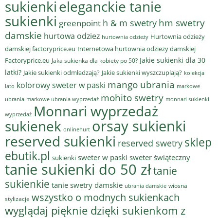
sukienki
eleganckie tanie
sukienki
hm swetry
h & m swetry
greenpoint
damskie
hurtowa odziez
Hurtownia odzieży
hurtownia odzieży
damskiej factoryprice.eu
Internetowa hurtownia odzieży damskiej
Jakie sukienki dla 30
Factoryprice.eu
Jaka sukienka dla kobiety po 50?
latki?
Jakie sukienki odmładzają?
Jakie sukienki wyszczuplają?
kolekcja
mango ubrania
kolorowy sweter w paski
lato
markowe
mohito swetry
ubrania
markowe ubrania wyprzedaż
monnari sukienki
Monnari wyprzedaż
wyprzedaż
sukienek
orsay sukienki
onlinehurt
reserved sukienki
sklep
reserved swetry
ebutik.pl
sweter w paski
sweter świąteczny
sukienki
tanie sukienki do 50 zł
tanie
sukienkie
tanie swetry damskie
wiosna
ubrania damskie
wszystko o modnych sukienkach
stylizacje
wyglądaj pięknie dzięki sukienkom z