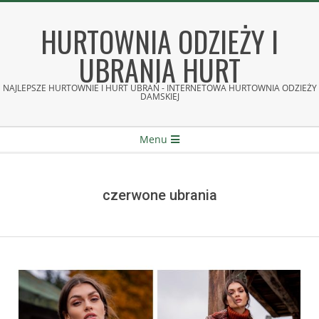
Skip
to
HURTOWNIA ODZIEŻY I
content
UBRANIA HURT
NAJLEPSZE HURTOWNIE I HURT UBRAŃ - INTERNETOWA HURTOWNIA ODZIEŻY
DAMSKIEJ
Secondary
Menu
Navigation
Menu
czerwone ubrania