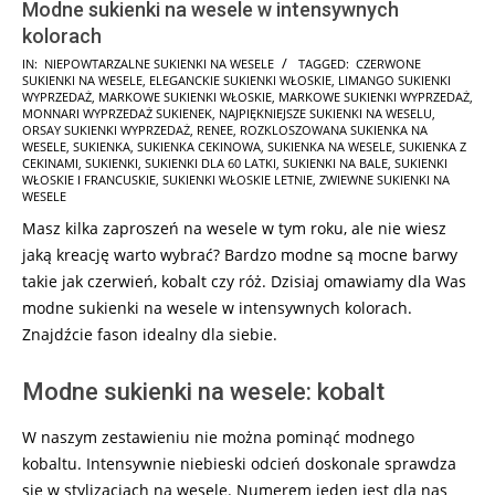
Modne sukienki na wesele w intensywnych
kolorach
2024-
IN:
NIEPOWTARZALNE SUKIENKI NA WESELE
TAGGED:
CZERWONE
SUKIENKI NA WESELE
,
ELEGANCKIE SUKIENKI WŁOSKIE
,
LIMANGO SUKIENKI
04-
WYPRZEDAŻ
,
MARKOWE SUKIENKI WŁOSKIE
,
MARKOWE SUKIENKI WYPRZEDAŻ
,
22
MONNARI WYPRZEDAŻ SUKIENEK
,
NAJPIĘKNIEJSZE SUKIENKI NA WESELU
,
ORSAY SUKIENKI WYPRZEDAŻ
,
RENEE
,
ROZKLOSZOWANA SUKIENKA NA
WESELE
,
SUKIENKA
,
SUKIENKA CEKINOWA
,
SUKIENKA NA WESELE
,
SUKIENKA Z
CEKINAMI
,
SUKIENKI
,
SUKIENKI DLA 60 LATKI
,
SUKIENKI NA BALE
,
SUKIENKI
WŁOSKIE I FRANCUSKIE
,
SUKIENKI WŁOSKIE LETNIE
,
ZWIEWNE SUKIENKI NA
WESELE
Masz kilka zaproszeń na wesele w tym roku, ale nie wiesz
jaką kreację warto wybrać? Bardzo modne są mocne barwy
takie jak czerwień, kobalt czy róż. Dzisiaj omawiamy dla Was
modne sukienki na wesele w intensywnych kolorach.
Znajdźcie fason idealny dla siebie.
Modne sukienki na wesele: kobalt
W naszym zestawieniu nie można pominąć modnego
kobaltu. Intensywnie niebieski odcień doskonale sprawdza
się w stylizacjach na wesele. Numerem jeden jest dla nas