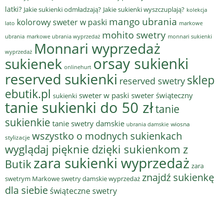
latki?
Jakie sukienki odmładzają?
Jakie sukienki wyszczuplają?
kolekcja
mango ubrania
kolorowy sweter w paski
lato
markowe
mohito swetry
ubrania
markowe ubrania wyprzedaż
monnari sukienki
Monnari wyprzedaż
wyprzedaż
sukienek
orsay sukienki
onlinehurt
reserved sukienki
sklep
reserved swetry
ebutik.pl
sweter w paski
sweter świąteczny
sukienki
tanie sukienki do 50 zł
tanie
sukienkie
tanie swetry damskie
wiosna
ubrania damskie
wszystko o modnych sukienkach
stylizacje
wyglądaj pięknie dzięki sukienkom z
zara sukienki wyprzedaż
Butik
zara
znajdź sukienkę
swetrym Markowe swetry damskie wyprzedaż
dla siebie
świąteczne swetry