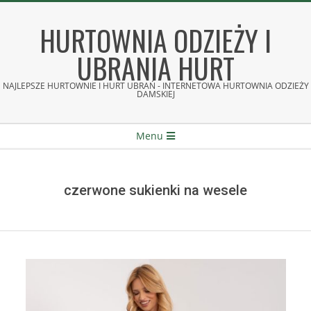
Skip
to
HURTOWNIA ODZIEŻY I
content
UBRANIA HURT
NAJLEPSZE HURTOWNIE I HURT UBRAŃ - INTERNETOWA HURTOWNIA ODZIEŻY
DAMSKIEJ
Secondary
Menu
Navigation
Menu
czerwone sukienki na wesele