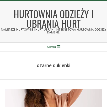
Skip
to
HURTOWNIA ODZIEŻY I
content
UBRANIA HURT
NAJLEPSZE HURTOWNIE I HURT UBRAŃ - INTERNETOWA HURTOWNIA ODZIEŻY
DAMSKIEJ
Secondary
Menu
Navigation
Menu
czarne sukienki