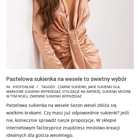
Pastelowa sukienka na wesele to świetny wybór
2025-
IN:
SHOPONLINE
TAGGED:
CZARNE SUKIENKI
,
JAKIE SUKIENKI DLA
,
MARKOWE SUKIENKI WYPRZEDAŻ
,
STYLIZACJE NA IMPREZĘ
,
SUKIENKI MODNE
06-
W TYM ROKU
,
ZWIEWNE SUKIENKI WYPRZEDAŻ
18
Pastelowa sukienka na wesele Sezon wesel zbliża się
wielkimi krokami. Czy masz już odpowiednie sukienki? Jeśli
nie, koniecznie sprawdź nasze propozycje. W sklepie
internetowym factoryprice znajdziesz mnóstwo kreacji
idealnych dla gościa weselnego.