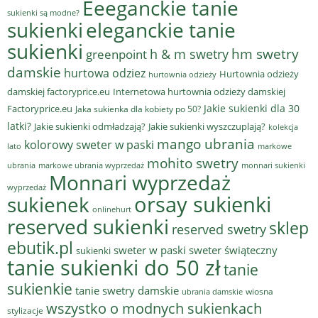
Eeeganckie tanie
sukienki są modne?
sukienki
eleganckie tanie
sukienki
hm swetry
h & m swetry
greenpoint
damskie
hurtowa odziez
Hurtownia odzieży
hurtownia odzieży
damskiej factoryprice.eu
Internetowa hurtownia odzieży damskiej
Jakie sukienki dla 30
Factoryprice.eu
Jaka sukienka dla kobiety po 50?
latki?
Jakie sukienki odmładzają?
Jakie sukienki wyszczuplają?
kolekcja
mango ubrania
kolorowy sweter w paski
lato
markowe
mohito swetry
ubrania
markowe ubrania wyprzedaż
monnari sukienki
Monnari wyprzedaż
wyprzedaż
sukienek
orsay sukienki
onlinehurt
reserved sukienki
sklep
reserved swetry
ebutik.pl
sweter w paski
sweter świąteczny
sukienki
tanie sukienki do 50 zł
tanie
sukienkie
tanie swetry damskie
wiosna
ubrania damskie
wszystko o modnych sukienkach
stylizacje