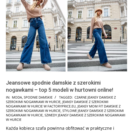
Jeansowe spodnie damskie z szerokimi
nogawkami – top 5 modeli w hurtowni online!
2021-
IN:
MODA
,
SPODNIE DAMSKIE
TAGGED:
CZARNE JEANSY DAMSKIE Z
SZEROKIMI NOGAWKAMI W HURCIE
,
JEANSY DAMSKIE Z SZEROKIMI
12-
NOGAWKAMI W HURCIE W FACTORYPRICE.EU
,
JEANSY MOM FIT DAMSKIE Z
14
SZEROKIMI NOGAWKAMI W HURCIE
,
STYLOWE JEANSY DAMSKIE Z SZEROKIMI
NOGAWKAMI W HURCIE
,
SZWEDY JEANSY DAMSKIE Z SZEROKIMI NOGAWKAMI
W HURCIE
Każda kobieca szafa powinna obfitować w praktyczne i