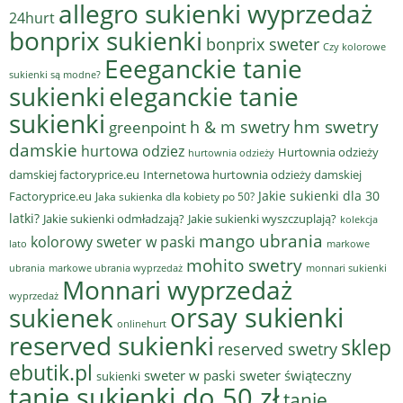
allegro sukienki wyprzedaż
24hurt
bonprix sukienki
bonprix sweter
Czy kolorowe
Eeeganckie tanie
sukienki są modne?
sukienki
eleganckie tanie
sukienki
hm swetry
h & m swetry
greenpoint
damskie
hurtowa odziez
Hurtownia odzieży
hurtownia odzieży
damskiej factoryprice.eu
Internetowa hurtownia odzieży damskiej
Jakie sukienki dla 30
Factoryprice.eu
Jaka sukienka dla kobiety po 50?
latki?
Jakie sukienki odmładzają?
Jakie sukienki wyszczuplają?
kolekcja
mango ubrania
kolorowy sweter w paski
lato
markowe
mohito swetry
ubrania
markowe ubrania wyprzedaż
monnari sukienki
Monnari wyprzedaż
wyprzedaż
sukienek
orsay sukienki
onlinehurt
reserved sukienki
sklep
reserved swetry
ebutik.pl
sweter w paski
sweter świąteczny
sukienki
tanie sukienki do 50 zł
tanie