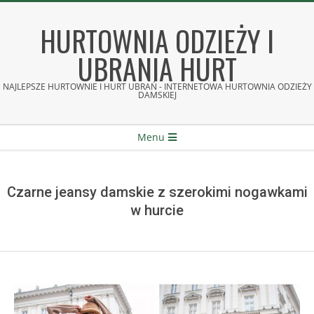
Skip
to
HURTOWNIA ODZIEŻY I
content
UBRANIA HURT
NAJLEPSZE HURTOWNIE I HURT UBRAŃ - INTERNETOWA HURTOWNIA ODZIEŻY
DAMSKIEJ
Secondary
Menu
Navigation
Menu
Czarne jeansy damskie z szerokimi nogawkami
w hurcie