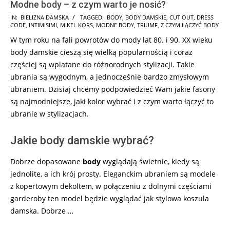
Modne body – z czym warto je nosić?
2025-
IN:
BIELIZNA DAMSKA
TAGGED:
BODY
,
BODY DAMSKIE
,
CUT OUT
,
DRESS
CODE
,
INTIMISIMI
,
MIKEL KORS
,
MODNE BODY
,
TRIUMF
,
Z CZYM ŁĄCZYĆ BODY
06-
W tym roku na fali powrotów do mody lat 80. i 90. XX wieku
10
body damskie cieszą się wielką popularnością i coraz
częściej są wplatane do różnorodnych stylizacji. Takie
ubrania są wygodnym, a jednocześnie bardzo zmysłowym
ubraniem. Dzisiaj chcemy podpowiedzieć Wam jakie fasony
są najmodniejsze, jaki kolor wybrać i z czym warto łączyć to
ubranie w stylizacjach.
Jakie body damskie wybrać?
Dobrze dopasowane
body
wyglądają świetnie, kiedy są
jednolite, a ich krój prosty. Eleganckim ubraniem są modele
z kopertowym dekoltem, w połączeniu z dolnymi częściami
garderoby ten model będzie wyglądać jak stylowa koszula
damska. Dobrze …