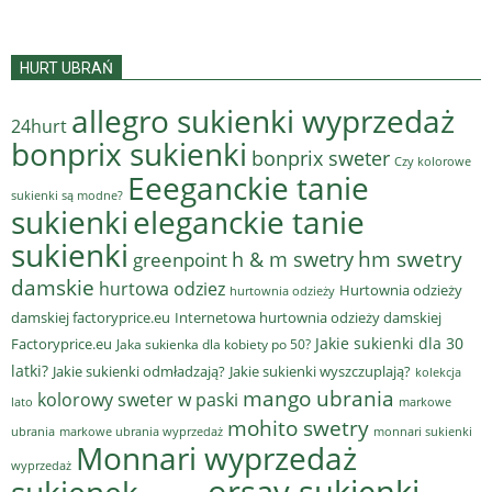
HURT UBRAŃ
allegro sukienki wyprzedaż
24hurt
bonprix sukienki
bonprix sweter
Czy kolorowe
Eeeganckie tanie
sukienki są modne?
sukienki
eleganckie tanie
sukienki
hm swetry
h & m swetry
greenpoint
damskie
hurtowa odziez
Hurtownia odzieży
hurtownia odzieży
damskiej factoryprice.eu
Internetowa hurtownia odzieży damskiej
Jakie sukienki dla 30
Factoryprice.eu
Jaka sukienka dla kobiety po 50?
latki?
Jakie sukienki odmładzają?
Jakie sukienki wyszczuplają?
kolekcja
mango ubrania
kolorowy sweter w paski
lato
markowe
mohito swetry
ubrania
markowe ubrania wyprzedaż
monnari sukienki
Monnari wyprzedaż
wyprzedaż