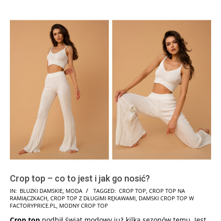
Crop top – co to jest i jak go nosić?
2021-
IN:
BLUZKI DAMSKIE
,
MODA
TAGGED:
CROP TOP
,
CROP TOP NA
RAMIĄCZKACH
,
CROP TOP Z DŁUGIMI RĘKAWAMI
,
DAMSKI CROP TOP W
06-
FACTORYPRICE.PL
,
MODNY CROP TOP
13
Crop top
podbił świat modowy już kilka sezonów temu. Jest