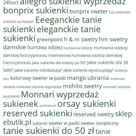
allegro sukienki wyprzedaż
24hurt
bonprix sukienki
bonprix sweter
Czy kolorowe
Eeeganckie tanie
sukienki są modne?
sukienki
eleganckie tanie
sukienki
hm swetry
h & m swetry
greenpoint
damskie
hurtowa odziez
Hurtownia odzieży
hurtownia odzieży
damskiej factoryprice.eu
Internetowa hurtownia odzieży damskiej
Jakie sukienki dla 30
Factoryprice.eu
Jaka sukienka dla kobiety po 50?
latki?
Jakie sukienki odmładzają?
Jakie sukienki wyszczuplają?
kolekcja
mango ubrania
kolorowy sweter w paski
lato
markowe
mohito swetry
ubrania
markowe ubrania wyprzedaż
monnari sukienki
Monnari wyprzedaż
wyprzedaż
sukienek
orsay sukienki
onlinehurt
reserved sukienki
sklep
reserved swetry
ebutik.pl
sweter w paski
sweter świąteczny
sukienki
tanie sukienki do 50 zł
tanie