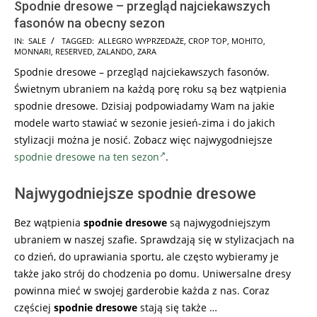
Spodnie dresowe – przegląd najciekawszych
fasonów na obecny sezon
2025-
IN:
SALE
TAGGED:
ALLEGRO WYPRZEDAŻE
,
CROP TOP
,
MOHITO
,
MONNARI
,
RESERVED
,
ZALANDO
,
ZARA
07-
Spodnie dresowe – przegląd najciekawszych fasonów.
20
Świetnym ubraniem na każdą porę roku są bez wątpienia
spodnie dresowe. Dzisiaj podpowiadamy Wam na jakie
modele warto stawiać w sezonie jesień-zima i do jakich
stylizacji można je nosić. Zobacz więc najwygodniejsze
spodnie dresowe na ten sezon
.
Najwygodniejsze spodnie dresowe
Bez wątpienia
spodnie dresowe
są najwygodniejszym
ubraniem w naszej szafie. Sprawdzają się w stylizacjach na
co dzień, do uprawiania sportu, ale często wybieramy je
także jako strój do chodzenia po domu. Uniwersalne dresy
powinna mieć w swojej garderobie każda z nas. Coraz
częściej
spodnie dresowe
stają się także …