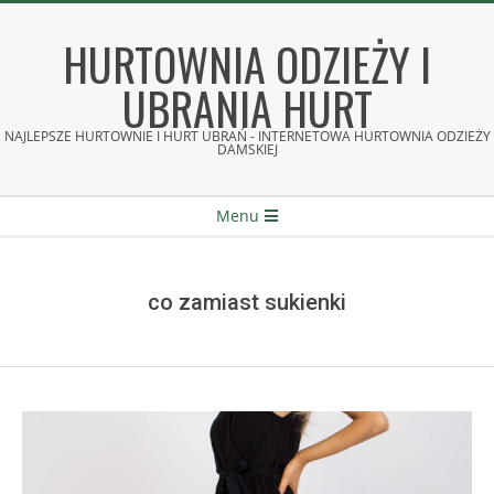
Skip
to
HURTOWNIA ODZIEŻY I
content
UBRANIA HURT
NAJLEPSZE HURTOWNIE I HURT UBRAŃ - INTERNETOWA HURTOWNIA ODZIEŻY
DAMSKIEJ
Secondary
Menu
Navigation
Menu
co zamiast sukienki