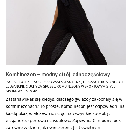
Kombinezon – modny strój jednoczęściowy
2025-
IN:
FASHION
TAGGED:
CO ZAMIAST SUKIENKI
,
ELEGANCKI KOMBINEZON
,
ELEGANCKIE CIUCHY ZA GROSZE
,
KOMBINEZONY W SPORTOWYM STYLU
,
07-
MARKOWE UBRANIA
18
Zastanawiałaś się kiedyś, dlaczego gwiazdy zakochały się w
kombinezonach? To proste. Kombinezon jest odpowiedni na
każdą okazję. Możesz nosić go na wszystkie sposoby:
elegancko, sportowo i casualowo. Zapewnia Ci modny look
zarówno w dzień jak i wieczorem. Jest świetnym