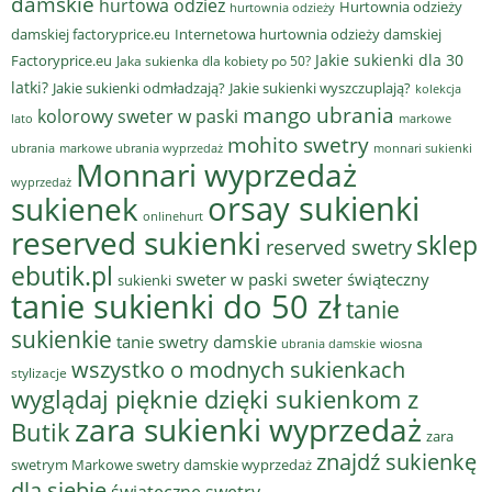
damskie
hurtowa odziez
Hurtownia odzieży
hurtownia odzieży
damskiej factoryprice.eu
Internetowa hurtownia odzieży damskiej
Jakie sukienki dla 30
Factoryprice.eu
Jaka sukienka dla kobiety po 50?
latki?
Jakie sukienki odmładzają?
Jakie sukienki wyszczuplają?
kolekcja
mango ubrania
kolorowy sweter w paski
lato
markowe
mohito swetry
ubrania
markowe ubrania wyprzedaż
monnari sukienki
Monnari wyprzedaż
wyprzedaż
sukienek
orsay sukienki
onlinehurt
reserved sukienki
sklep
reserved swetry
ebutik.pl
sweter w paski
sweter świąteczny
sukienki
tanie sukienki do 50 zł
tanie
sukienkie
tanie swetry damskie
wiosna
ubrania damskie
wszystko o modnych sukienkach
stylizacje
wyglądaj pięknie dzięki sukienkom z
zara sukienki wyprzedaż
Butik
zara
znajdź sukienkę
swetrym Markowe swetry damskie wyprzedaż
dla siebie
świąteczne swetry