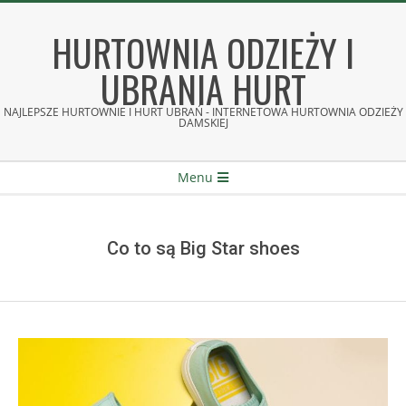
Skip
to
HURTOWNIA ODZIEŻY I
content
UBRANIA HURT
NAJLEPSZE HURTOWNIE I HURT UBRAŃ - INTERNETOWA HURTOWNIA ODZIEŻY
DAMSKIEJ
Secondary
Menu
Navigation
Menu
Co to są Big Star shoes