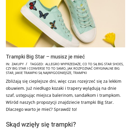
Trampki Big Star – musisz je mieć
2025-
IN:
ZAKUPY
TAGGED:
ALLEGRO WYPRZEDAŻE
,
CO TO SĄ BIG STAR SHOES
,
CZY BIG STAR I CONVERSE TO TO SAMO
,
JAK ROZPOZNAĆ ORYGINALNE BIG
07-
STAR
,
JAKIE TRAMPKI SĄ NAJWYGODNIEJSZE
,
TRAMPKI
22
Zbliżają się cieplejsze dni, więc czas rozejrzeć się za lekkim
obuwiem. Już niedługo kozaki i trapery wylądują na dnie
szaf, ustępując miejsca balerinom, sandałkom i trampkom.
Wśród naszych propozycji znajdziecie trampki Big Star.
Dlaczego warto je mieć? Sprawdź to!
Skąd wzięły się trampki?