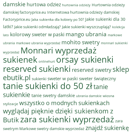
damskie
hurtowa odziez
Hurtownia odzieży
hurtownia odzieży
damskiej factoryprice.eu
Internetowa hurtownia odzieży damskiej
Jakie sukienki dla 30
Factoryprice.eu
Jaka sukienka dla kobiety po 50?
latki?
Jakie sukienki odmładzają?
Jakie sukienki wyszczuplają?
kolekcja
mango ubrania
kolorowy sweter w paski
lato
markowe
mohito swetry
ubrania
markowe ubrania wyprzedaż
monnari sukienki
Monnari wyprzedaż
wyprzedaż
sukienek
orsay sukienki
onlinehurt
reserved sukienki
sklep
reserved swetry
ebutik.pl
sweter w paski
sweter świąteczny
sukienki
tanie sukienki do 50 zł
tanie
sukienkie
tanie swetry damskie
wiosna
ubrania damskie
wszystko o modnych sukienkach
stylizacje
wyglądaj pięknie dzięki sukienkom z
zara sukienki wyprzedaż
Butik
zara
znajdź sukienkę
swetrym Markowe swetry damskie wyprzedaż