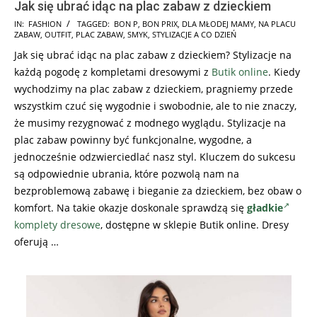
Jak się ubrać idąc na plac zabaw z dzieckiem
2025-
IN:
FASHION
TAGGED:
BON P
,
BON PRIX
,
DLA MŁODEJ MAMY
,
NA PLACU
ZABAW
,
OUTFIT
,
PLAC ZABAW
,
SMYK
,
STYLIZACJE A CO DZIEŃ
12-
Jak się ubrać idąc na plac zabaw z dzieckiem? Stylizacje na
03
każdą pogodę z kompletami dresowymi z
Butik online
. Kiedy
wychodzimy na plac zabaw z dzieckiem, pragniemy przede
wszystkim czuć się wygodnie i swobodnie, ale to nie znaczy,
że musimy rezygnować z modnego wyglądu. Stylizacje na
plac zabaw powinny być funkcjonalne, wygodne, a
jednocześnie odzwierciedlać nasz styl. Kluczem do sukcesu
są odpowiednie ubrania, które pozwolą nam na
bezproblemową zabawę i bieganie za dzieckiem, bez obaw o
komfort. Na takie okazje doskonale sprawdzą się
gładkie
komplety dresowe
, dostępne w sklepie Butik online. Dresy
oferują …