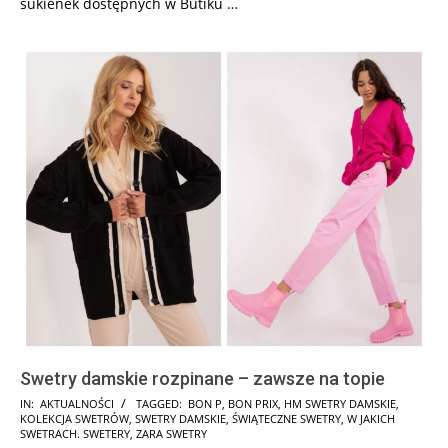
sukienek dostępnych w Butiku …
Swetry damskie rozpinane – zawsze na topie
2024-
IN:
AKTUALNOŚCI
TAGGED:
BON P
,
BON PRIX
,
HM SWETRY DAMSKIE
,
KOLEKCJA SWETRÓW
,
SWETRY DAMSKIE
,
ŚWIĄTECZNE SWETRY
,
W JAKICH
12-
SWETRACH. SWETERY
,
ZARA SWETRY