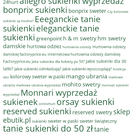
allegro sukienki wyprzedaż
24hurt
bonprix sukienki
bonprix sweter
Czy kolorowe
Eeeganckie tanie
sukienki są modne?
sukienki
eleganckie tanie
sukienki
hm swetry
h & m swetry
greenpoint
damskie
hurtowa odziez
Hurtownia odzieży
hurtownia odzieży
damskiej factoryprice.eu
Internetowa hurtownia odzieży damskiej
Jakie sukienki dla 30
Factoryprice.eu
Jaka sukienka dla kobiety po 50?
latki?
Jakie sukienki odmładzają?
Jakie sukienki wyszczuplają?
kolekcja
mango ubrania
kolorowy sweter w paski
lato
markowe
mohito swetry
ubrania
markowe ubrania wyprzedaż
monnari sukienki
Monnari wyprzedaż
wyprzedaż
sukienek
orsay sukienki
onlinehurt
reserved sukienki
sklep
reserved swetry
ebutik.pl
sweter w paski
sweter świąteczny
sukienki
tanie sukienki do 50 zł
tanie