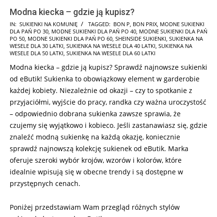
Modna kiecka – gdzie ją kupisz?
2025-
IN:
SUKIENKI NA KOMUNIĘ
TAGGED:
BON P
,
BON PRIX
,
MODNE SUKIENKI
DLA PAŃ PO 30
,
MODNE SUKIENKI DLA PAŃ PO 40
,
MODNE SUKIENKI DLA PAŃ
08-
PO 50
,
MODNE SUKIENKI DLA PAŃ PO 60
,
SHEINSIDE SUKIENKI
,
SUKIENKA NA
13
WESELE DLA 30 LATKI
,
SUKIENKA NA WESELE DLA 40 LATKI
,
SUKIENKA NA
WESELE DLA 50 LATKI
,
SUKIENKA NA WESELE DLA 60 LATKI
Modna kiecka – gdzie ją kupisz? Sprawdź najnowsze sukienki
od eButik! Sukienka to obowiązkowy element w garderobie
każdej kobiety. Niezależnie od okazji – czy to spotkanie z
przyjaciółmi, wyjście do pracy, randka czy ważna uroczystość
– odpowiednio dobrana sukienka zawsze sprawia, że
czujemy się wyjątkowo i kobieco. Jeśli zastanawiasz się, gdzie
znaleźć modną sukienkę na każdą okazję, koniecznie
sprawdź najnowszą kolekcję sukienek od eButik. Marka
oferuje szeroki wybór krojów, wzorów i kolorów, które
idealnie wpisują się w obecne trendy i są dostępne w
przystępnych cenach.
Poniżej przedstawiam Wam przegląd różnych stylów