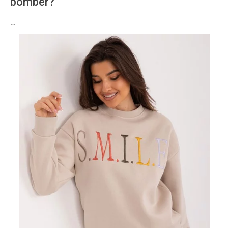
bomber?
…