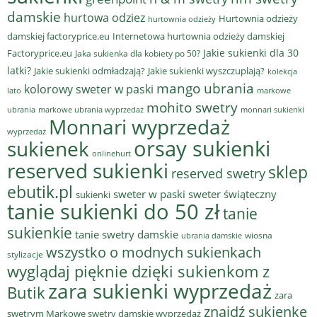
damskie
hurtowa odziez
Hurtownia odzieży
hurtownia odzieży
damskiej factoryprice.eu
Internetowa hurtownia odzieży damskiej
Jakie sukienki dla 30
Factoryprice.eu
Jaka sukienka dla kobiety po 50?
latki?
Jakie sukienki odmładzają?
Jakie sukienki wyszczuplają?
kolekcja
mango ubrania
kolorowy sweter w paski
lato
markowe
mohito swetry
ubrania
markowe ubrania wyprzedaż
monnari sukienki
Monnari wyprzedaż
wyprzedaż
sukienek
orsay sukienki
onlinehurt
reserved sukienki
sklep
reserved swetry
ebutik.pl
sweter w paski
sweter świąteczny
sukienki
tanie sukienki do 50 zł
tanie
sukienkie
tanie swetry damskie
wiosna
ubrania damskie
wszystko o modnych sukienkach
stylizacje
wyglądaj pięknie dzięki sukienkom z
zara sukienki wyprzedaż
Butik
zara
znajdź sukienkę
swetrym Markowe swetry damskie wyprzedaż