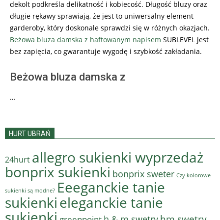
dekolt podkreśla delikatność i kobiecość. Długość bluzy oraz
długie rękawy sprawiają, że jest to uniwersalny element
garderoby, który doskonale sprawdzi się w różnych okazjach.
Beżowa bluza damska z haftowanym napisem
SUBLEVEL jest
bez zapięcia, co gwarantuje wygodę i szybkość zakładania.
Beżowa bluza damska z
…
HURT UBRAŃ
allegro sukienki wyprzedaż
24hurt
bonprix sukienki
bonprix sweter
Czy kolorowe
Eeeganckie tanie
sukienki są modne?
sukienki
eleganckie tanie
sukienki
hm swetry
h & m swetry
greenpoint