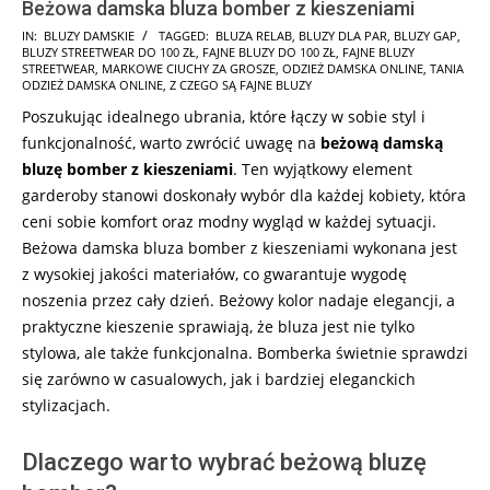
Beżowa damska bluza bomber z kieszeniami
2024-
IN:
BLUZY DAMSKIE
TAGGED:
BLUZA RELAB
,
BLUZY DLA PAR
,
BLUZY GAP
,
BLUZY STREETWEAR DO 100 ZŁ
,
FAJNE BLUZY DO 100 ZŁ
,
FAJNE BLUZY
09-
STREETWEAR
,
MARKOWE CIUCHY ZA GROSZE
,
ODZIEŻ DAMSKA ONLINE
,
TANIA
13
ODZIEŻ DAMSKA ONLINE
,
Z CZEGO SĄ FAJNE BLUZY
Poszukując idealnego ubrania, które łączy w sobie styl i
funkcjonalność, warto zwrócić uwagę na
beżową damską
bluzę bomber z kieszeniami
. Ten wyjątkowy element
garderoby stanowi doskonały wybór dla każdej kobiety, która
ceni sobie komfort oraz modny wygląd w każdej sytuacji.
Beżowa damska bluza bomber z kieszeniami wykonana jest
z wysokiej jakości materiałów, co gwarantuje wygodę
noszenia przez cały dzień. Beżowy kolor nadaje elegancji, a
praktyczne kieszenie sprawiają, że bluza jest nie tylko
stylowa, ale także funkcjonalna. Bomberka świetnie sprawdzi
się zarówno w casualowych, jak i bardziej eleganckich
stylizacjach.
Dlaczego warto wybrać beżową bluzę