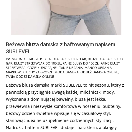
Beżowa bluza damska z haftowanym napisem
SUBLEVEL
2024-
IN:
MODA
TAGGED:
BLUZ DLA PAR
,
BLUZ RELAB
,
BLUZY DLA PAR
,
BLUZY
GAP
,
BLUZY STREETWEAR DO 100 ZŁ
,
FAJNE BLUZY DO 100 ZŁ
,
FAJNE BLUZY
09-
STREETWEAR
,
GDZIE KUPIĆ FAJNE I TANIE UBRANIA
,
MANGO UBRANIA
,
12
MARKOWE CIUCHY ZA GROSZE
,
MODA DAMSKA
,
ODZIEŻ DAMSKA ONLINE
,
TANIA ODZIEŻ DAMSKA ONLINE
Beżowa bluza damska marki SUBLEVEL to hit sezonu, który z
pewnością przyciągnie uwagę każdej miłośniczki mody.
Wykonana z dominującej bawełny, bluza jest lekka,
przewiewna i niezwykle komfortowa w noszeniu. Subtelny,
beżowy odcień świetnie wpisuje się w casualowy styl,
stanowiąc idealne uzupełnienie codziennych stylizacji.
Nadruk z haftem SUBLEVEL dodaje charakteru, a okrągły