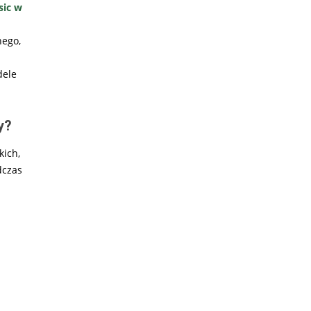
sic w
nego,
dele
y?
ich,
dczas