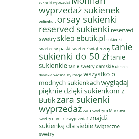
Monnari
sukienki wyprzedaż
wyprzedaż sukienek
orsay sukienki
onlinehurt
reserved sukienki
reserved
sklep ebutik.pl
swetry
sukienki
tanie
sweter w paski
sweter świąteczny
sukienki do 50 zł
tanie
sukienkie
tanie swetry damskie
ubrania
wszystko o
wiosna stylizacje
damskie
wyglądaj
modnych sukienkach
pięknie dzięki sukienkom z
zara sukienki
Butik
wyprzedaż
zara swetrym Markowe
znajdź
swetry damskie wyprzedaż
sukienkę dla siebie
świąteczne
swetry