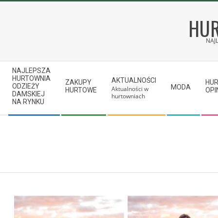
Skip
to
HUR
content
NAJ
Secondary
NAJLEPSZA
Navigation
HURTOWNIA
AKTUALNOŚCI
ZAKUPY
HU
ODZIEŻY
MODA
Aktualności w
Menu
HURTOWE
OPI
DAMSKIEJ
hurtowniach
NA RYNKU