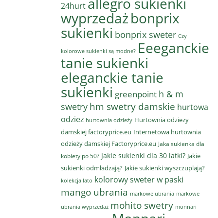
allegro sukienki
24hurt
wyprzedaż
bonprix
sukienki
bonprix sweter
Czy
Eeeganckie
kolorowe sukienki są modne?
tanie sukienki
eleganckie tanie
sukienki
h & m
greenpoint
hm swetry damskie
swetry
hurtowa
odziez
Hurtownia odzieży
hurtownia odzieży
damskiej factoryprice.eu
Internetowa hurtownia
odzieży damskiej Factoryprice.eu
Jaka sukienka dla
Jakie sukienki dla 30 latki?
Jakie
kobiety po 50?
sukienki odmładzają?
Jakie sukienki wyszczuplają?
kolorowy sweter w paski
kolekcja lato
mango ubrania
markowe ubrania
markowe
mohito swetry
ubrania wyprzedaż
monnari