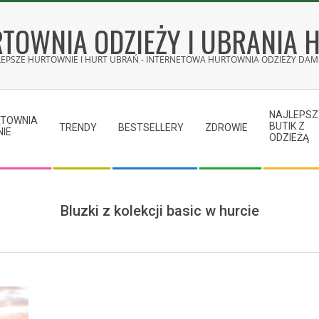
TOWNIA ODZIEŻY I UBRANIA 
LEPSZE HURTOWNIE I HURT UBRAŃ - INTERNETOWA HURTOWNIA ODZIEŻY DAMS
NAJLEPSZ
RTOWNIA
BUTIK Z
TRENDY
BESTSELLERY
ZDROWIE
NIE
ODZIEŻĄ
Bluzki z kolekcji basic w hurcie