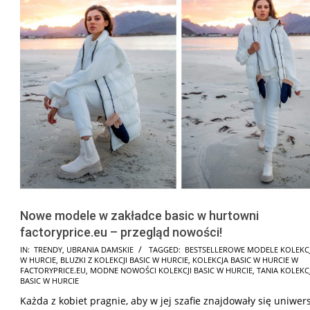
Nowe modele w zakładce basic w hurtowni
factoryprice.eu – przegląd nowości!
2021-
IN:
TRENDY
,
UBRANIA DAMSKIE
TAGGED:
BESTSELLEROWE MODELE KOLEKCJ
W HURCIE
,
BLUZKI Z KOLEKCJI BASIC W HURCIE
,
KOLEKCJA BASIC W HURCIE W
12-
FACTORYPRICE.EU
,
MODNE NOWOŚCI KOLEKCJI BASIC W HURCIE
,
TANIA KOLEKC
27
BASIC W HURCIE
Każda z kobiet pragnie, aby w jej szafie znajdowały się uniwer