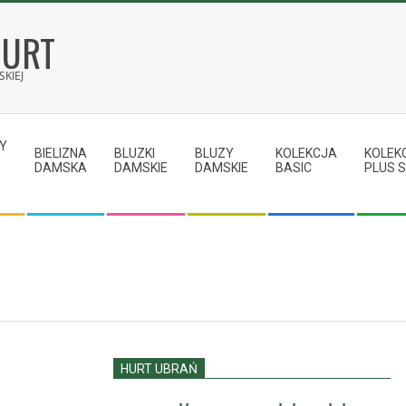
HURT
KIEJ
Y
BIELIZNA
BLUZKI
BLUZY
KOLEKCJA
KOLEK
DAMSKA
DAMSKIE
DAMSKIE
BASIC
PLUS S
HURT UBRAŃ