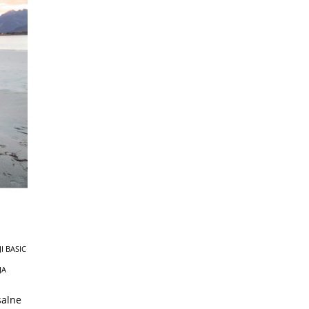
I BASIC
JA
salne