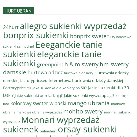
HURT UBRAŃ
allegro sukienki wyprzedaż
24hurt
bonprix sukienki
bonprix sweter
Czy kolorowe
Eeeganckie tanie
sukienki są modne?
sukienki
eleganckie tanie
sukienki
hm swetry
h & m swetry
greenpoint
damskie
hurtowa odziez
Hurtownia odzieży
hurtownia odzieży
damskiej factoryprice.eu
Internetowa hurtownia odzieży damskiej
Jakie sukienki dla 30
Factoryprice.eu
Jaka sukienka dla kobiety po 50?
latki?
Jakie sukienki odmładzają?
Jakie sukienki wyszczuplają?
kolekcja
mango ubrania
kolorowy sweter w paski
lato
markowe
mohito swetry
ubrania
markowe ubrania wyprzedaż
monnari sukienki
Monnari wyprzedaż
wyprzedaż
sukienek
orsay sukienki
onlinehurt