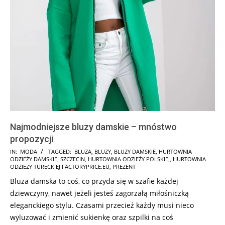
Najmodniejsze bluzy damskie – mnóstwo
propozycji
2019-
IN:
MODA
TAGGED:
BLUZA
,
BLUZY
,
BLUZY DAMSKIE
,
HURTOWNIA
ODZIEŻY DAMSKIEJ SZCZECIN
,
HURTOWNIA ODZIEŻY POLSKIEJ
,
HURTOWNIA
02-
ODZIEŻY TURECKIEJ FACTORYPRICE.EU
,
PREZENT
18
Bluza damska to coś, co przyda się w szafie każdej
dziewczyny, nawet jeżeli jesteś zagorzałą miłośniczką
eleganckiego stylu. Czasami przecież każdy musi nieco
wyluzować i zmienić sukienkę oraz szpilki na coś