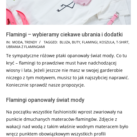
Flamingi – wybieramy ciekawe ubrania i dodatki
2018-
IN:
MODA
,
TRENDY
TAGGED:
BLUZA
,
BUTY
,
FLAMINGI
,
KOSZULA
,
T-SHIRT
,
UBRANIA Z FLAMINGAMI
02-
Te sympatyczne różowe ptaki opanowały świat mody. Co tu
17
kryć – flamingi to prawdziwe must have nadchodzącej
wiosny i lata. Jeżeli jeszcze nie masz w swojej garderobie
niczego z tym motywem, musisz to jak najszybciej naprawić.
Koniecznie sprawdź nasze propozycje.
Flamingi opanowały świat mody
Na początku wszystkie fashionistki wprost zwariowały na
punkcie dmuchanych materaców-flamingów. Zdjęcie z
wakacji nad wodą z takim właśnie wodnym materacem było
wręcz punktem obowiązkowym wszystkich profili