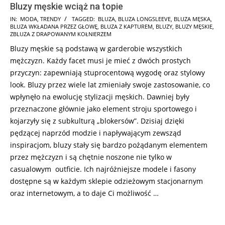
Bluzy męskie wciąż na topie
2017-
IN:
MODA
,
TRENDY
TAGGED:
BLUZA
,
BLUZA LONGSLEEVE
,
BLUZA MĘSKA
,
BLUZA WKŁADANA PRZEZ GŁOWĘ
,
BLUZA Z KAPTUREM
,
BLUZY
,
BLUZY MĘSKIE
,
11-
ZBLUZA Z DRAPOWANYM KOŁNIERZEM
28
Bluzy męskie są podstawą w garderobie wszystkich
mężczyzn. Każdy facet musi je mieć z dwóch prostych
przyczyn: zapewniają stuprocentową wygodę oraz stylowy
look. Bluzy przez wiele lat zmieniały swoje zastosowanie, co
wpłynęło na ewolucję stylizacji męskich. Dawniej były
przeznaczone głównie jako element stroju sportowego i
kojarzyły się z subkulturą „blokersów”. Dzisiaj dzięki
pędzącej naprzód modzie i napływającym zewsząd
inspiracjom, bluzy stały się bardzo pożądanym elementem
przez mężczyzn i są chętnie noszone nie tylko w
casualowym outficie. Ich najróżniejsze modele i fasony
dostępne są w każdym sklepie odzieżowym stacjonarnym
oraz internetowym, a to daje Ci możliwość …