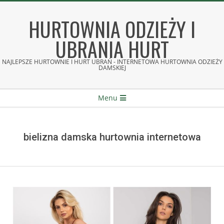
Skip
to
HURTOWNIA ODZIEŻY I
content
UBRANIA HURT
NAJLEPSZE HURTOWNIE I HURT UBRAŃ - INTERNETOWA HURTOWNIA ODZIEŻY
DAMSKIEJ
Secondary
Menu
Navigation
Menu
bielizna damska hurtownia internetowa