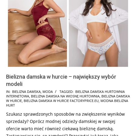
Bielizna damska w hurcie – największy wybór
modeli
2023-
IN:
BIELIZNA DAMSKA
,
MODA
TAGGED:
BIELIZNA DAMSKA HURTOWNIA
INTERNETOWA
,
BIELIZNA DAMSKA NA WIOSNĘ HURTOWNIA
,
BIELIZNA DAMSKA
02-
W HURCIE
,
BIELIZNA DAMSKA W HURCIE FACTORYPRICE.EU
,
MODNA BIELIZNA
23
HURT
Szukasz sprawdzonych sposobów na zwiększenie wyników
sprzedaży? Oprócz modnej odzieży damskiej w swojej
ofercie warto mieć również ciekawą bieliznę damską.
Zastanawiasz się, co zamówić? Przeczytaj już teraz, jaka