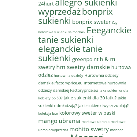
allegro sukienki
24hurt
wyprzedaż
bonprix
sukienki
bonprix sweter
Czy
Eeeganckie
kolorowe sukienki są modne?
tanie sukienki
eleganckie tanie
sukienki
h & m
greenpoint
hm swetry damskie
swetry
hurtowa
odziez
Hurtownia odzieży
hurtownia odzieży
damskiej factoryprice.eu
Internetowa hurtownia
odzieży damskiej Factoryprice.eu
Jaka sukienka dla
Jakie sukienki dla 30 latki?
Jakie
kobiety po 50?
sukienki odmładzają?
Jakie sukienki wyszczuplają?
kolorowy sweter w paski
kolekcja lato
mango ubrania
markowe ubrania
markowe
mohito swetry
ubrania wyprzedaż
monnari