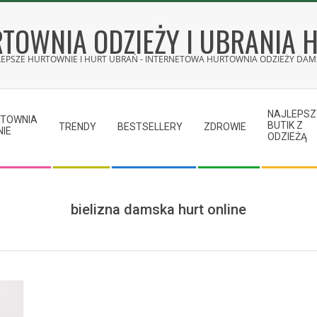
TOWNIA ODZIEŻY I UBRANIA 
LEPSZE HURTOWNIE I HURT UBRAŃ - INTERNETOWA HURTOWNIA ODZIEŻY DAMS
NAJLEPSZ
RTOWNIA
BUTIK Z
TRENDY
BESTSELLERY
ZDROWIE
NIE
ODZIEŻĄ
bielizna damska hurt online