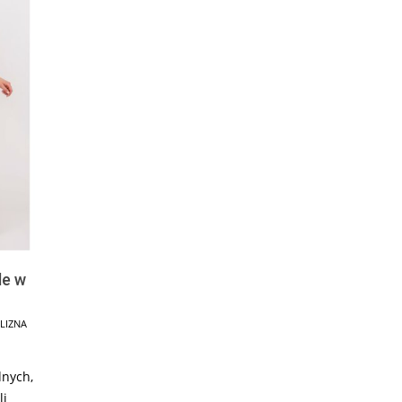
le w
ELIZNA
dnych,
li