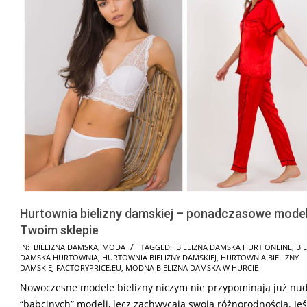
Hurtownia bielizny damskiej – ponadczasowe mode
Twoim sklepie
2023-
IN:
BIELIZNA DAMSKA
,
MODA
TAGGED:
BIELIZNA DAMSKA HURT ONLINE
,
BI
DAMSKA HURTOWNIA
,
HURTOWNIA BIELIZNY DAMSKIEJ
,
HURTOWNIA BIELIZNY
03-
DAMSKIEJ FACTORYPRICE.EU
,
MODNA BIELIZNA DAMSKA W HURCIE
27
Nowoczesne modele bielizny niczym nie przypominają już nu
“babcinych” modeli, lecz zachwycają swoją różnorodnością. Jeś