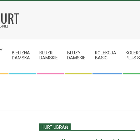
HURT
KIEJ
Y
BIELIZNA
BLUZKI
BLUZY
KOLEKCJA
KOLEK
DAMSKA
DAMSKIE
DAMSKIE
BASIC
PLUS S
HURT UBRAŃ