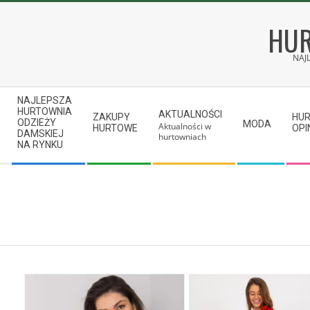
Skip
to
HUR
content
NAJ
Secondary
NAJLEPSZA
Navigation
HURTOWNIA
AKTUALNOŚCI
ZAKUPY
HU
ODZIEŻY
MODA
Aktualności w
Menu
HURTOWE
OPI
DAMSKIEJ
hurtowniach
NA RYNKU