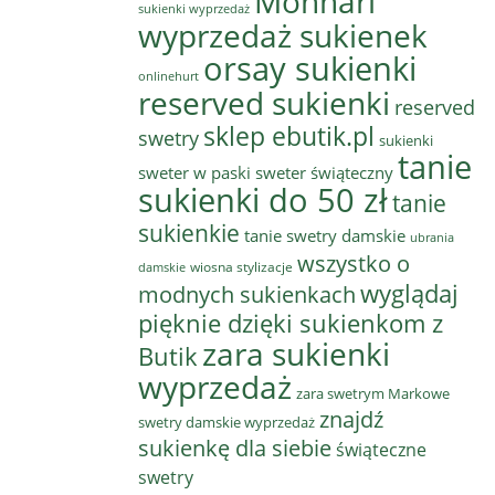
Monnari
sukienki wyprzedaż
wyprzedaż sukienek
orsay sukienki
onlinehurt
reserved sukienki
reserved
sklep ebutik.pl
swetry
sukienki
tanie
sweter w paski
sweter świąteczny
sukienki do 50 zł
tanie
sukienkie
tanie swetry damskie
ubrania
wszystko o
wiosna stylizacje
damskie
wyglądaj
modnych sukienkach
pięknie dzięki sukienkom z
zara sukienki
Butik
wyprzedaż
zara swetrym Markowe
znajdź
swetry damskie wyprzedaż
sukienkę dla siebie
świąteczne
swetry