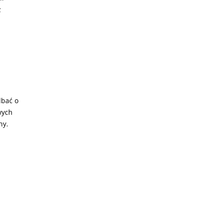
z
dbać o
wych
ny.