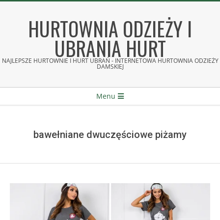
Skip
to
HURTOWNIA ODZIEŻY I
content
UBRANIA HURT
NAJLEPSZE HURTOWNIE I HURT UBRAŃ - INTERNETOWA HURTOWNIA ODZIEŻY
DAMSKIEJ
Secondary
Menu
Navigation
Menu
bawełniane dwuczęściowe piżamy