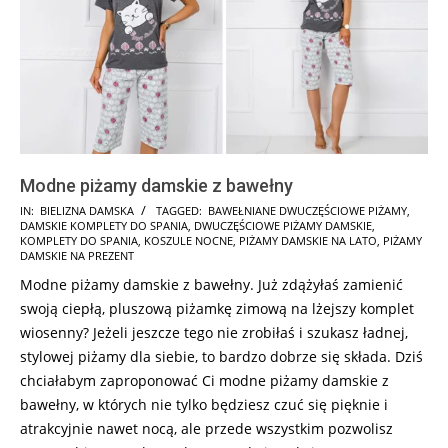
Modne piżamy damskie z bawełny
2024-
IN:
BIELIZNA DAMSKA
TAGGED:
BAWEŁNIANE DWUCZĘŚCIOWE PIŻAMY
,
DAMSKIE KOMPLETY DO SPANIA
,
DWUCZĘŚCIOWE PIŻAMY DAMSKIE
,
09-
KOMPLETY DO SPANIA
,
KOSZULE NOCNE
,
PIŻAMY DAMSKIE NA LATO
,
PIŻAMY
20
DAMSKIE NA PREZENT
Modne piżamy damskie z bawełny. Już zdążyłaś zamienić
swoją ciepłą, pluszową piżamkę zimową na lżejszy komplet
wiosenny? Jeżeli jeszcze tego nie zrobiłaś i szukasz ładnej,
stylowej piżamy dla siebie, to bardzo dobrze się składa. Dziś
chciałabym zaproponować Ci modne piżamy damskie z
bawełny, w których nie tylko będziesz czuć się pięknie i
atrakcyjnie nawet nocą, ale przede wszystkim pozwolisz