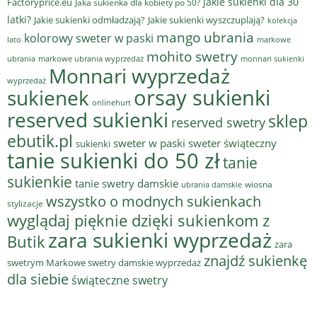
Jakie sukienki dla 30
Factoryprice.eu
Jaka sukienka dla kobiety po 50?
latki?
Jakie sukienki odmładzają?
Jakie sukienki wyszczuplają?
kolekcja
mango ubrania
kolorowy sweter w paski
lato
markowe
mohito swetry
ubrania
markowe ubrania wyprzedaż
monnari sukienki
Monnari wyprzedaż
wyprzedaż
sukienek
orsay sukienki
onlinehurt
reserved sukienki
sklep
reserved swetry
ebutik.pl
sweter w paski
sweter świąteczny
sukienki
tanie sukienki do 50 zł
tanie
sukienkie
tanie swetry damskie
wiosna
ubrania damskie
wszystko o modnych sukienkach
stylizacje
wyglądaj pięknie dzięki sukienkom z
zara sukienki wyprzedaż
Butik
zara
znajdź sukienkę
swetrym Markowe swetry damskie wyprzedaż
dla siebie
świąteczne swetry