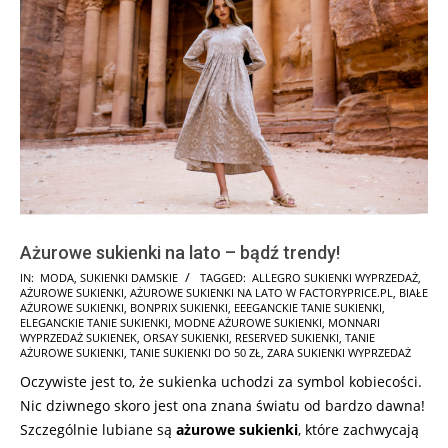
Ażurowe sukienki na lato – bądź trendy!
2021-
IN:
MODA
,
SUKIENKI DAMSKIE
TAGGED:
ALLEGRO SUKIENKI WYPRZEDAŻ
,
AŻUROWE SUKIENKI
,
AŻUROWE SUKIENKI NA LATO W FACTORYPRICE.PL
,
BIAŁE
08-
AŻUROWE SUKIENKI
,
BONPRIX SUKIENKI
,
EEEGANCKIE TANIE SUKIENKI
,
09
ELEGANCKIE TANIE SUKIENKI
,
MODNE AŻUROWE SUKIENKI
,
MONNARI
WYPRZEDAŻ SUKIENEK
,
ORSAY SUKIENKI
,
RESERVED SUKIENKI
,
TANIE
AŻUROWE SUKIENKI
,
TANIE SUKIENKI DO 50 ZŁ
,
ZARA SUKIENKI WYPRZEDAŻ
Oczywiste jest to, że sukienka uchodzi za symbol kobiecości.
Nic dziwnego skoro jest ona znana światu od bardzo dawna!
Szczególnie lubiane są
ażurowe sukienki
, które zachwycają