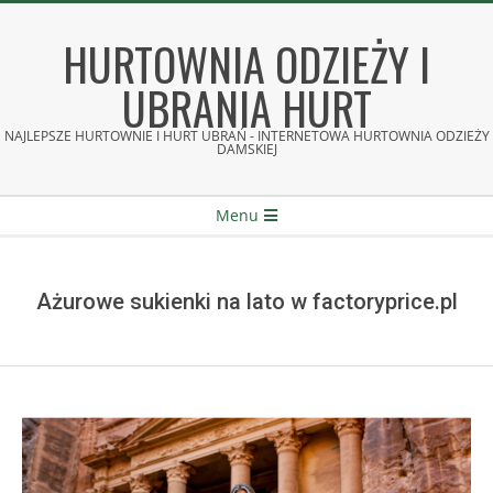
Skip
to
HURTOWNIA ODZIEŻY I
content
UBRANIA HURT
NAJLEPSZE HURTOWNIE I HURT UBRAŃ - INTERNETOWA HURTOWNIA ODZIEŻY
DAMSKIEJ
Secondary
Menu
Navigation
Menu
Ażurowe sukienki na lato w factoryprice.pl