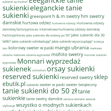
sukienki są modne?
sukienki
eleganckie tanie
sukienki
hm swetry
h & m swetry
greenpoint
damskie
hurtowa odziez
Hurtownia odzieży
hurtownia odzieży
damskiej factoryprice.eu
Internetowa hurtownia odzieży damskiej
Jakie sukienki dla 30
Factoryprice.eu
Jaka sukienka dla kobiety po 50?
latki?
Jakie sukienki odmładzają?
Jakie sukienki wyszczuplają?
kolekcja
mango ubrania
kolorowy sweter w paski
lato
markowe
mohito swetry
ubrania
markowe ubrania wyprzedaż
monnari sukienki
Monnari wyprzedaż
wyprzedaż
sukienek
orsay sukienki
onlinehurt
reserved sukienki
sklep
reserved swetry
ebutik.pl
sweter w paski
sweter świąteczny
sukienki
tanie sukienki do 50 zł
tanie
sukienkie
tanie swetry damskie
wiosna
ubrania damskie
wszystko o modnych sukienkach
stylizacje