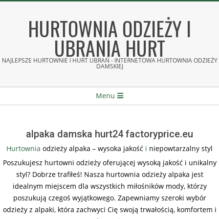
Skip
to
HURTOWNIA ODZIEŻY I
content
UBRANIA HURT
NAJLEPSZE HURTOWNIE I HURT UBRAŃ - INTERNETOWA HURTOWNIA ODZIEŻY
DAMSKIEJ
Secondary
Menu
Navigation
Menu
alpaka damska hurt24 factoryprice.eu
Hurtownia
odzieży alpaka – wysoka jakość
i
niepowtarzalny styl
Poszukujesz hurtowni odzieży oferującej wysoką jakość i unikalny
styl? Dobrze trafiłeś! Nasza hurtownia odzieży alpaka jest
idealnym miejscem dla wszystkich miłośników mody, którzy
poszukują czegoś wyjątkowego. Zapewniamy szeroki wybór
odzieży z alpaki, która zachwyci Cię swoją trwałością, komfortem i