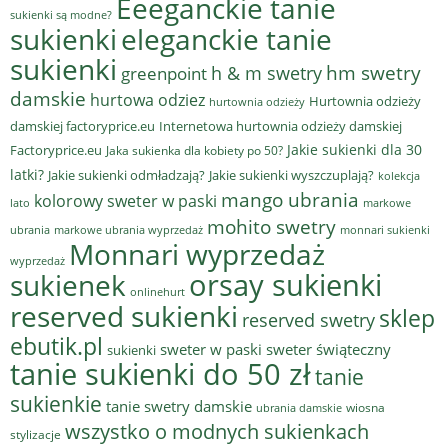
Eeeganckie tanie
sukienki są modne?
sukienki
eleganckie tanie
sukienki
hm swetry
h & m swetry
greenpoint
damskie
hurtowa odziez
Hurtownia odzieży
hurtownia odzieży
damskiej factoryprice.eu
Internetowa hurtownia odzieży damskiej
Jakie sukienki dla 30
Factoryprice.eu
Jaka sukienka dla kobiety po 50?
latki?
Jakie sukienki odmładzają?
Jakie sukienki wyszczuplają?
kolekcja
mango ubrania
kolorowy sweter w paski
lato
markowe
mohito swetry
ubrania
markowe ubrania wyprzedaż
monnari sukienki
Monnari wyprzedaż
wyprzedaż
sukienek
orsay sukienki
onlinehurt
reserved sukienki
sklep
reserved swetry
ebutik.pl
sweter w paski
sweter świąteczny
sukienki
tanie sukienki do 50 zł
tanie
sukienkie
tanie swetry damskie
wiosna
ubrania damskie
wszystko o modnych sukienkach
stylizacje