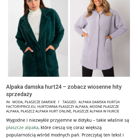
Alpaka damska hurt24 – zobacz wiosenne hity
sprzedaży
2023-
IN:
MODA
,
PŁASZCZE DAMSKIE
TAGGED:
ALPAKA DAMSKA HURT24
FACTORYPRICE.EU
,
HURTOWNIA PŁASZCZY ALPAKA
,
MODNE PŁASZCZE
02-
ALPAKA
,
PŁASZCZ ALPAKA HURT ONLINE
,
PŁASZCZE ALPAKA W HURCIE
04
Wygodne i niezwykle przyjemne w dotyku – takie właśnie są
płaszcze alpaka
, które cieszą się coraz większą
popularnością wśród modnych pań. Przeczytaj ten tekst i