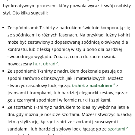
być kreatywnym procesem, który pozwala wyrazić swój osobisty
styl. Oto kilka sugestii:
Ze spódnicami: T-shirty z nadrukiem świetnie komponują się
ze spódnicami o różnych fasonach. Na przykład, luźny t-shirt
może być zestawiony z dopasowaną spódnicą ołówkową dla
kontrastu, lub z lekką spódnicą w stylu boho dla bardziej
swobodnego wyglądu. Zobacz, co ma do zaoferowania
nowoczesny
hurt ubrań
.
Ze spodniami: T-shirty z nadrukiem doskonale pasują do
spodni zarówno dżinsowych, jak i materiałowych. Możesz
stworzyć casualowy look, łącząc
t-shirt z nadrukiem
z
jeansami i trampkami, lub bardziej elegancki zestaw, łącząc
go z czarnymi spodniami w formie rurki i szpilkami.
Ze szortami: T-shirty z nadrukiem to idealny wybór na letnie
dni, gdy można je nosić ze szortami. Możesz stworzyć luzacką
letnią stylizację, łącząc t-shirt ze szortami jeansowymi i
sandałami, lub bardziej stylowy look, łącząc go ze
szortami