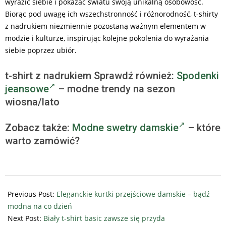
wyrazić siebie i pokazać światu swoją unikalną osobowość.
Biorąc pod uwagę ich wszechstronność i różnorodność, t-shirty
z nadrukiem niezmiennie pozostaną ważnym elementem w
modzie i kulturze, inspirując kolejne pokolenia do wyrażania
siebie poprzez ubiór.
t-shirt z nadrukiem Sprawdź również:
Spodenki
jeansowe
– modne trendy na sezon
wiosna/lato
Zobacz także:
Modne swetry damskie
– które
warto zamówić?
2024-
05-
Previous Post:
Eleganckie kurtki przejściowe damskie – bądź
11
modna na co dzień
Next Post:
Biały t-shirt basic zawsze się przyda