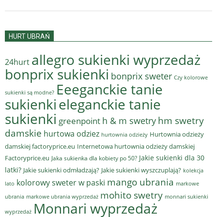
HURT UBRAŃ
allegro sukienki wyprzedaż
24hurt
bonprix sukienki
bonprix sweter
Czy kolorowe
Eeeganckie tanie
sukienki są modne?
sukienki
eleganckie tanie
sukienki
hm swetry
h & m swetry
greenpoint
damskie
hurtowa odziez
Hurtownia odzieży
hurtownia odzieży
damskiej factoryprice.eu
Internetowa hurtownia odzieży damskiej
Jakie sukienki dla 30
Factoryprice.eu
Jaka sukienka dla kobiety po 50?
latki?
Jakie sukienki odmładzają?
Jakie sukienki wyszczuplają?
kolekcja
mango ubrania
kolorowy sweter w paski
lato
markowe
mohito swetry
ubrania
markowe ubrania wyprzedaż
monnari sukienki
Monnari wyprzedaż
wyprzedaż