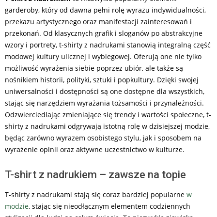
garderoby, który od dawna pełni rolę wyrazu indywidualności,
przekazu artystycznego oraz manifestacji zainteresowań i
przekonań. Od klasycznych grafik i sloganów po abstrakcyjne
wzory i portrety, t-shirty z nadrukami stanowią integralną część
modowej kultury ulicznej i wybiegowej. Oferują one nie tylko
możliwość wyrażenia siebie poprzez ubiór, ale także są
nośnikiem historii, polityki, sztuki i popkultury. Dzięki swojej
uniwersalności i dostępności są one dostępne dla wszystkich,
stając się narzędziem wyrażania tożsamości i przynależności.
Odzwierciedlając zmieniające się trendy i wartości społeczne, t-
shirty z nadrukami odgrywają istotną rolę w dzisiejszej modzie,
będąc zarówno wyrazem osobistego stylu, jak i sposobem na
wyrażenie opinii oraz aktywne uczestnictwo w kulturze.
T-shirt z nadrukiem – zawsze na topie
T-shirty z nadrukami stają się coraz bardziej popularne
w
modzie
, stając się nieodłącznym elementem codziennych