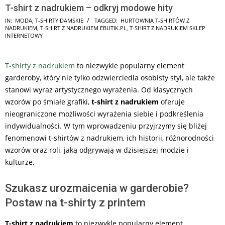
T-shirt z nadrukiem – odkryj modowe hity
IN:
MODA
,
T-SHIRTY DAMSKIE
TAGGED:
HURTOWNIA T-SHIRTÓW Z
NADRUKIEM
,
T-SHIRT Z NADRUKIEM EBUTIK.PL
,
T-SHIRT Z NADRUKIEM SKLEP
INTERNETOWY
T-shirty z nadrukiem
to niezwykle popularny element
garderoby, który nie tylko odzwierciedla osobisty styl, ale także
stanowi wyraz artystycznego wyrażenia. Od klasycznych
wzorów po śmiałe grafiki,
t-shirt z nadrukiem
oferuje
nieograniczone możliwości wyrażenia siebie i podkreślenia
indywidualności. W tym wprowadzeniu przyjrzymy się bliżej
fenomenowi t-shirtów z nadrukiem, ich historii, różnorodności
wzorów oraz roli, jaką odgrywają w dzisiejszej modzie i
kulturze.
Szukasz urozmaicenia w garderobie?
Postaw na t-shirty z printem
T-shirt z nadrukiem
to niezwykle popularny element