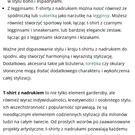
w stylu boho i espadrylami.
Z legginsami: T-shirty z nadrukiem można nosić również ze
spódniczką lub
sukienką
jako narzutkę na
legginsy
. Możesz
również stworzyć sportowy look, łącząc t-shirt z czarnymi
legginsami i sneakersami, lub bardziej elegancki zestaw,
łącząc go z legginsami skórzanymi i kozakami.
Ważne jest dopasowanie stylu i kroju t-shirtu z nadrukiem do
spodni, aby stworzyć harmonijną i wyrazistą stylizację.
Dodatkowo, akcesoria takie jak biżuteria,
torebka
czy okulary
słoneczne mogą dodać dodatkowego charakteru i wykończenia
całej stylizacji.
T-shirt z nadrukiem
to nie tylko element garderoby, ale
również wyraz indywidualności, kreatywności i osobistego stylu.
Ich wszechstronność i popularność sprawiają, że są
nieodłącznym elementem codziennych stylizacji dla milionów
ludzi na całym świecie. Od prostych wzorów po zaawansowane
projekty artystyczne, t-shirty z nadrukami pozwalają każdemu