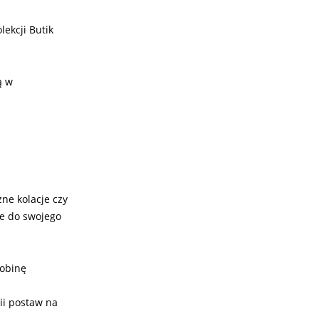
ekcji Butik
ą w
ne kolacje czy
je do swojego
robinę
rii postaw na