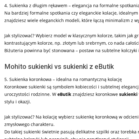
4. Sukienka z długim rękawem – elegancja na formalne spotkani
Na bardziej formalne spotkania czy eleganckie kolacje, idealny
znajdziesz wiele eleganckich modeli, które łączą minimalizm z 
Jak stylizować? Wybierz model w klasycznym kolorze, takim jak gr
kontrastującym kolorze, np. złotym lub srebrnym, co nada całości
Biżuteria powinna być stonowana – postaw na subtelne kolczyki i 
Mohito sukienki vs sukienki z eButik
5. Sukienka koronkowa – idealna na romantyczną kolację
Koronkowe sukienki są symbolem kobiecości i subtelnej elegancji
uroczystości rodzinne. W
eButik
znajdziesz koronkowe
sukienki
stylu i okazji.
Jak stylizować? Na kolację wybierz sukienkę koronkową w odcieniu
zmysłowego charakteru.
Do takiej sukienki świetnie pasują delikatne szpilki oraz torebk