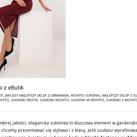
i z eButik
EP
,
JAKI JEST NAJLEPSZY SKLEP Z UBRANIAMI
,
MOHITO SUKIENKI
,
NAJLEPSZY SKLEP Z S
OHITO
,
SUKIENKI EBUTIK
,
SUKIENKI MOHITO
,
SUKIENKI W MOHITO
,
SUKIENKI Z MOHIT
Dobrej jakości, elegancka sukienka to kluczowy element w garderob
ch chcemy prezentować się stylowo i z klasą. Jeśli szukasz wyrafino