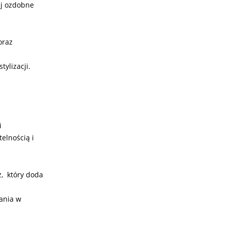
ej ozdobne
oraz
ylizacji.
i
elnością i
z, który doda
kania w