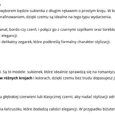
a
m wyborem będzie sukienka z długim rękawem o prostym kroju. W kol
wyrafinowaniem, dzięki czemu są idealne na tego typu wydarzenia.
anat, bordo czy czerń, i połącz go z czarnymi szpilkami oraz torebk
 elegancji.
delikatny zegarek, które podkreślą formalny charakter stylizacji.
. Są to modele sukienek, które idealnie sprawdzą się na romantycz
 w różnych krojach
i kolorach, dzięki czemu bez trudu dopasujesz 
 głębokiej czerwieni lub klasycznej czerni, aby nadać stylizacji od
a na łańcuszku, które dodadzą całości elegancji. W przypadku biżute