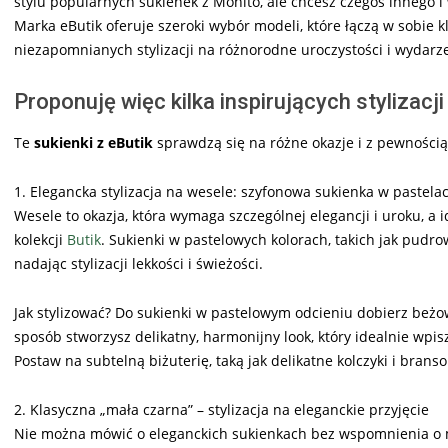
stylu popularnych sukienek z Mohito, ale chcesz czegoś innego
Marka eButik oferuje szeroki wybór modeli, które łączą w sobie
niezapomnianych stylizacji na różnorodne uroczystości i wydarz
Proponuję więc kilka inspirujących stylizacj
Te
sukienki z eButik
sprawdzą się na różne okazje i z pewnością
1. Elegancka stylizacja na wesele: szyfonowa sukienka w pastela
Wesele to okazja, która wymaga szczególnej elegancji i uroku, 
kolekcji
Butik
. Sukienki w pastelowych kolorach, takich jak pudro
nadając stylizacji lekkości i świeżości.
Jak stylizować? Do sukienki w pastelowym odcieniu dobierz beżo
sposób stworzysz delikatny, harmonijny look, który idealnie wpis
Postaw na subtelną biżuterię, taką jak delikatne kolczyki i branso
2. Klasyczna „mała czarna” – stylizacja na eleganckie przyjęcie
Nie można mówić o eleganckich sukienkach bez wspomnienia o ma