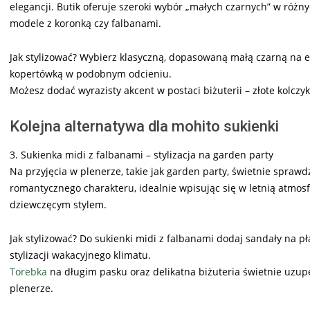
elegancji. Butik oferuje szeroki wybór „małych czarnych” w róż
modele z koronką czy falbanami.
Jak stylizować? Wybierz klasyczną, dopasowaną małą czarną na el
kopertówką w podobnym odcieniu.
Możesz dodać wyrazisty akcent w postaci biżuterii – złote kolczy
Kolejna alternatywa dla mohito sukienki
3. Sukienka midi z falbanami – stylizacja na garden party
Na przyjęcia w plenerze, takie jak garden party, świetnie sprawdz
romantycznego charakteru, idealnie wpisując się w letnią atmosfe
dziewczęcym stylem.
Jak stylizować? Do sukienki midi z falbanami dodaj sandały na p
stylizacji wakacyjnego klimatu.
Torebka
na długim pasku oraz delikatna biżuteria świetnie uzupeł
plenerze.