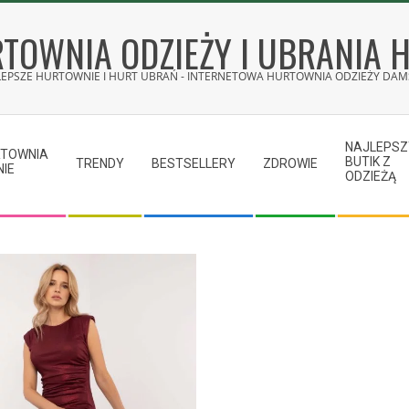
TOWNIA ODZIEŻY I UBRANIA 
LEPSZE HURTOWNIE I HURT UBRAŃ - INTERNETOWA HURTOWNIA ODZIEŻY DAMS
NAJLEPSZ
RTOWNIA
BUTIK Z
TRENDY
BESTSELLERY
ZDROWIE
NIE
ODZIEŻĄ