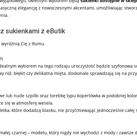
 i wyjątkowego, świetnym wyborem będą
sukienki dostępne w sklepi
 klasyczną elegancję z nowoczesnymi akcentami, umożliwiając stwor
enia.
i z sukienkami z eButik
 wyróżnią Cię z tłumu.
ch
a idealnym wyborem na tego rodzaju uroczystość będzie szyfonowa s
wy róż, błękit czy delikatna mięta, doskonale sprawdzają się na przy
we lub nude szpilki oraz torebkę typu kopertówka w podobnej kolor
ze się w atmosferę wesela.
letka, które dodadzą blasku, nie przyćmiewając jednocześnie całej st
łej czarnej – modelu, który nigdy nie wychodzi z mody i zawsze 