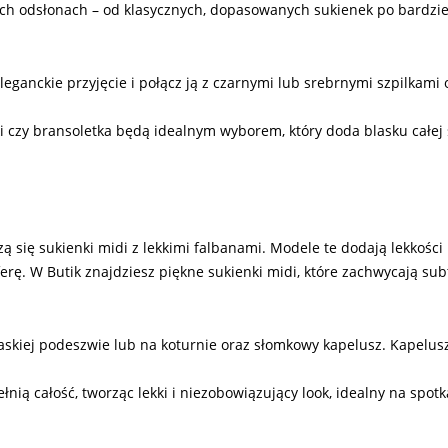
nych odsłonach – od klasycznych, dopasowanych sukienek po bardzi
eganckie przyjęcie i połącz ją z czarnymi lub srebrnymi szpilkami 
ki czy bransoletka będą idealnym wyborem, który doda blasku całej st
ą się sukienki midi z lekkimi falbanami. Modele te dodają lekkości 
rę. W Butik znajdziesz piękne sukienki midi, które zachwycają subt
łaskiej podeszwie lub na koturnie oraz słomkowy kapelusz. Kapelus
nią całość, tworząc lekki i niezobowiązujący look, idealny na spot