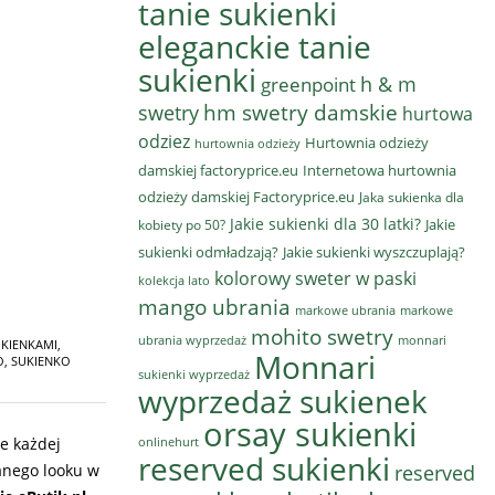
tanie sukienki
eleganckie tanie
sukienki
h & m
greenpoint
hm swetry damskie
swetry
hurtowa
odziez
Hurtownia odzieży
hurtownia odzieży
damskiej factoryprice.eu
Internetowa hurtownia
odzieży damskiej Factoryprice.eu
Jaka sukienka dla
Jakie sukienki dla 30 latki?
Jakie
kobiety po 50?
sukienki odmładzają?
Jakie sukienki wyszczuplają?
kolorowy sweter w paski
kolekcja lato
mango ubrania
markowe ubrania
markowe
mohito swetry
ubrania wyprzedaż
monnari
UKIENKAMI
,
Monnari
O
,
SUKIENKO
sukienki wyprzedaż
wyprzedaż sukienek
orsay sukienki
onlinehurt
ie każdej
reserved sukienki
reserved
wanego looku w