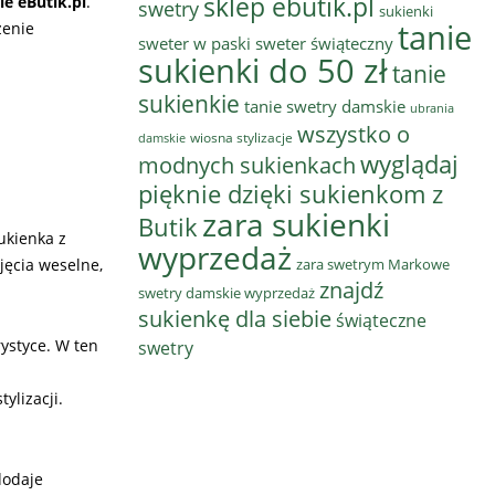
sklep ebutik.pl
e eButik.pl
.
swetry
sukienki
tanie
zenie
sweter w paski
sweter świąteczny
sukienki do 50 zł
tanie
sukienkie
tanie swetry damskie
ubrania
wszystko o
wiosna stylizacje
damskie
wyglądaj
modnych sukienkach
pięknie dzięki sukienkom z
zara sukienki
Butik
ukienka z
wyprzedaż
zara swetrym Markowe
jęcia weselne,
znajdź
swetry damskie wyprzedaż
sukienkę dla siebie
świąteczne
ystyce. W ten
swetry
ylizacji.
dodaje