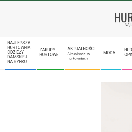
Skip
to
HUR
content
NAJ
Secondary
NAJLEPSZA
Navigation
HURTOWNIA
AKTUALNOŚCI
ZAKUPY
HU
ODZIEŻY
MODA
Aktualności w
Menu
HURTOWE
OPI
DAMSKIEJ
hurtowniach
NA RYNKU