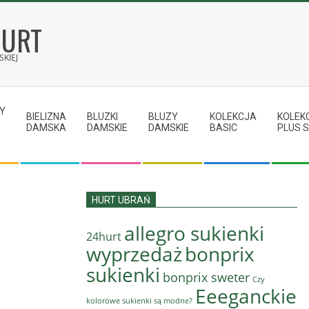
HURT
KIEJ
Y
BIELIZNA
BLUZKI
BLUZY
KOLEKCJA
KOLEK
DAMSKA
DAMSKIE
DAMSKIE
BASIC
PLUS S
HURT UBRAŃ
allegro sukienki
24hurt
wyprzedaż
bonprix
sukienki
bonprix sweter
Czy
Eeeganckie
kolorowe sukienki są modne?