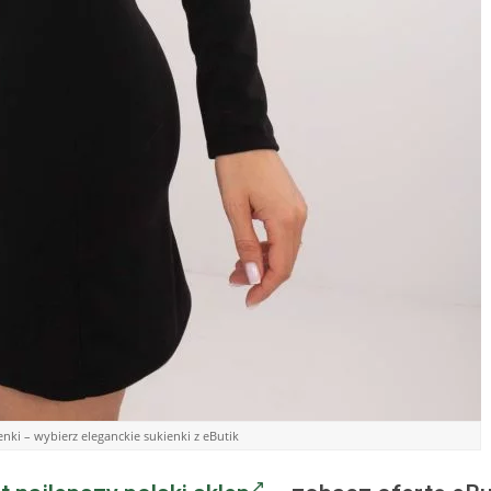
nki – wybierz eleganckie sukienki z eButik