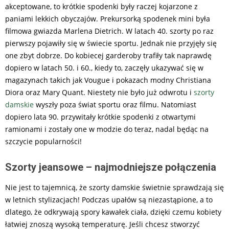
akceptowane, to krótkie spodenki były raczej kojarzone z
paniami lekkich obyczajów. Prekursorką spodenek mini była
filmowa gwiazda Marlena Dietrich. W latach 40. szorty po raz
pierwszy pojawiły się w świecie sportu. Jednak nie przyjęły się
one zbyt dobrze. Do kobiecej garderoby trafiły tak naprawdę
dopiero w latach 50. i 60., kiedy to, zaczęły ukazywać się w
magazynach takich jak Vougue i pokazach modny Christiana
Diora oraz Mary Quant. Niestety nie było już odwrotu i
szorty
damskie
wyszły poza świat sportu oraz filmu. Natomiast
dopiero lata 90. przywitały krótkie spodenki z otwartymi
ramionami i zostały one w modzie do teraz, nadal będąc na
szczycie popularności!
Szorty jeansowe – najmodniejsze połączenia
Nie jest to tajemnicą, że szorty damskie świetnie sprawdzają się
w letnich stylizacjach! Podczas upałów są niezastąpione, a to
dlatego, że odkrywają spory kawałek ciała, dzięki czemu kobiety
łatwiej znoszą wysoką temperaturę. Jeśli chcesz stworzyć