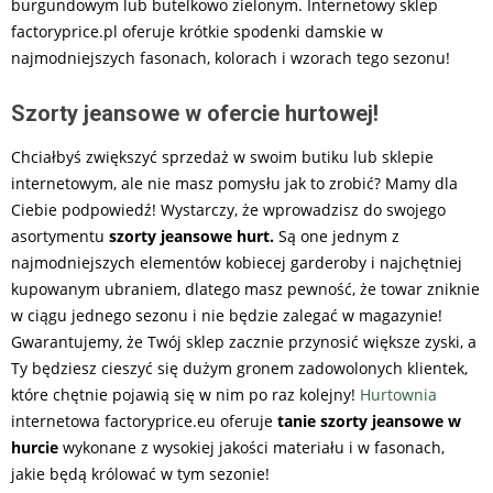
burgundowym lub butelkowo zielonym. Internetowy sklep
factoryprice.pl oferuje krótkie spodenki damskie w
najmodniejszych fasonach, kolorach i wzorach tego sezonu!
Szorty jeansowe w ofercie hurtowej!
Chciałbyś zwiększyć sprzedaż w swoim butiku lub sklepie
internetowym, ale nie masz pomysłu jak to zrobić? Mamy dla
Ciebie podpowiedź! Wystarczy, że wprowadzisz do swojego
asortymentu
szorty jeansowe hurt.
Są one jednym z
najmodniejszych elementów kobiecej garderoby i najchętniej
kupowanym ubraniem, dlatego masz pewność, że towar zniknie
w ciągu jednego sezonu i nie będzie zalegać w magazynie!
Gwarantujemy, że Twój sklep zacznie przynosić większe zyski, a
Ty będziesz cieszyć się dużym gronem zadowolonych klientek,
które chętnie pojawią się w nim po raz kolejny!
Hurtownia
internetowa factoryprice.eu oferuje
tanie szorty jeansowe w
hurcie
wykonane z wysokiej jakości materiału i w fasonach,
jakie będą królować w tym sezonie!