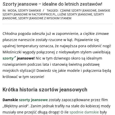
Szorty jeansowe – idealne do letnich zestawów!
IN:
MODA
,
SZORTY DAMSKIE
TAGGED:
CZARNE SZORTY JEANSOWE
,
DAMSKIE
SZORTY JEANSOWE W FACTORYPRICE.PL
,
LUŹNE SZORTY JEANSOWE
,
SZORTY
JEANSOWE
,
SZORTY JEANSOWE Z WYSOKIM STANEM
Chłodna pogoda odeszła już w zapomnienie, a ciężkie zimowe
płaszcze nareszcie zostały rzucone w kąt. Pojawienie się
upalnej temperatury oznacza, że najwyższa pora odsłonić nogi!
Miłośniczki wygody połączonej z niebywałym stylem uwielbiają
szorty
jeansowe!
Nic w tym dziwnego skoro są idealnym
rozwiązaniem podczas lata i stanowią świetną podstawę
miejskich stylizacji! Dowiedz się jakie modele i połączenia będą
królować w tym sezonie!
Krótka historia szortów jeansowych
Damskie
szorty jeansowe
zostały zapoczątkowane przez film
„Błękitny anioł”. Zanim jednak trafiły na stałe do kobiecej mody
musiały one przejść długą drogę! O ile
spodnie damskie
były