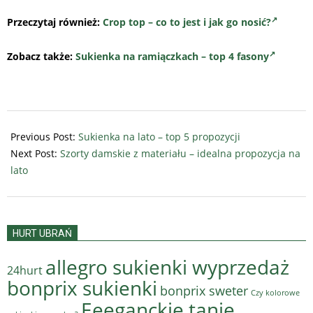
Przeczytaj również:
Crop top – co to jest i jak go nosić?
Zobacz także:
Sukienka na ramiączkach – top 4 fasony
2021-
06-
Previous Post:
Sukienka na lato – top 5 propozycji
18
Next Post:
Szorty damskie z materiału – idealna propozycja na
lato
HURT UBRAŃ
allegro sukienki wyprzedaż
24hurt
bonprix sukienki
bonprix sweter
Czy kolorowe
Eeeganckie tanie