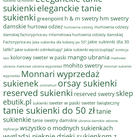
sukienki są modne?
sukienki
eleganckie tanie
sukienki
hm swetry
h & m swetry
greenpoint
damskie
hurtowa odziez
Hurtownia odzieży
hurtownia odzieży
damskiej factoryprice.eu
Internetowa hurtownia odzieży damskiej
Jakie sukienki dla 30
Factoryprice.eu
Jaka sukienka dla kobiety po 50?
latki?
Jakie sukienki odmładzają?
Jakie sukienki wyszczuplają?
kolekcja
mango ubrania
kolorowy sweter w paski
lato
markowe
mohito swetry
ubrania
markowe ubrania wyprzedaż
monnari sukienki
Monnari wyprzedaż
wyprzedaż
sukienek
orsay sukienki
onlinehurt
reserved sukienki
sklep
reserved swetry
ebutik.pl
sweter w paski
sweter świąteczny
sukienki
tanie sukienki do 50 zł
tanie
sukienkie
tanie swetry damskie
wiosna
ubrania damskie
wszystko o modnych sukienkach
stylizacje
wyglądaj pięknie dzięki sukienkom z