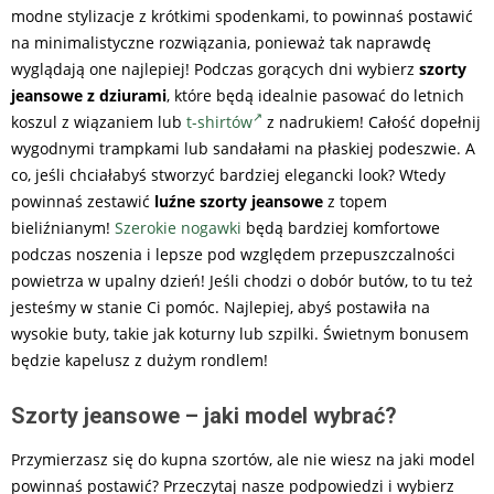
modne stylizacje z krótkimi spodenkami, to powinnaś postawić
na minimalistyczne rozwiązania, ponieważ tak naprawdę
wyglądają one najlepiej! Podczas gorących dni wybierz
szorty
jeansowe z dziurami
, które będą idealnie pasować do letnich
koszul z wiązaniem lub
t-shirtów
z nadrukiem! Całość dopełnij
wygodnymi trampkami lub sandałami na płaskiej podeszwie. A
co, jeśli chciałabyś stworzyć bardziej elegancki look? Wtedy
powinnaś zestawić
luźne szorty jeansowe
z topem
bieliźnianym!
Szerokie nogawki
będą bardziej komfortowe
podczas noszenia i lepsze pod względem przepuszczalności
powietrza w upalny dzień! Jeśli chodzi o dobór butów, to tu też
jesteśmy w stanie Ci pomóc. Najlepiej, abyś postawiła na
wysokie buty, takie jak koturny lub szpilki. Świetnym bonusem
będzie kapelusz z dużym rondlem!
Szorty jeansowe – jaki model wybrać?
Przymierzasz się do kupna szortów, ale nie wiesz na jaki model
powinnaś postawić? Przeczytaj nasze podpowiedzi i wybierz