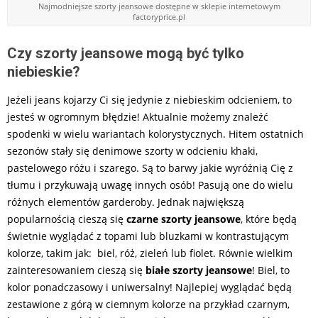
Najmodniejsze szorty jeansowe dostępne w sklepie internetowym
factoryprice.pl
Czy szorty jeansowe mogą być tylko
niebieskie?
Jeżeli jeans kojarzy Ci się jedynie z niebieskim odcieniem, to
jesteś w ogromnym błędzie! Aktualnie możemy znaleźć
spodenki w wielu wariantach kolorystycznych. Hitem ostatnich
sezonów stały się denimowe szorty w odcieniu khaki,
pastelowego różu i szarego. Są to barwy jakie wyróżnią Cię z
tłumu i przykuwają uwagę innych osób! Pasują one do wielu
różnych elementów garderoby. Jednak największą
popularnością cieszą się
czarne szorty jeansowe
, które będą
świetnie wyglądać z topami lub bluzkami w kontrastującym
kolorze, takim jak: biel, róż, zieleń lub fiolet. Równie wielkim
zainteresowaniem cieszą się
białe szorty jeansowe
! Biel, to
kolor ponadczasowy i uniwersalny! Najlepiej wyglądać będą
zestawione z górą w ciemnym kolorze na przykład czarnym,