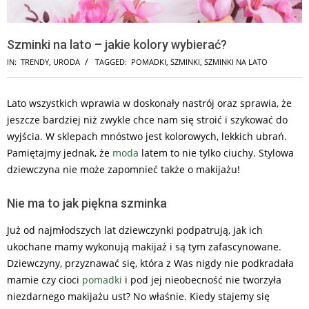
Szminki na lato – jakie kolory wybierać?
IN:
TRENDY
,
URODA
TAGGED:
POMADKI
,
SZMINKI
,
SZMINKI NA LATO
Lato wszystkich wprawia w doskonały nastrój oraz sprawia, że
jeszcze bardziej niż zwykle chce nam się stroić i szykować do
wyjścia. W sklepach mnóstwo jest kolorowych, lekkich ubrań.
Pamiętajmy jednak, że
moda
latem to nie tylko ciuchy. Stylowa
dziewczyna nie może zapomnieć także o makijażu!
Nie ma to jak piękna szminka
Już od najmłodszych lat dziewczynki podpatrują, jak ich
ukochane mamy wykonują makijaż i są tym zafascynowane.
Dziewczyny, przyznawać się, która z Was nigdy nie podkradała
mamie czy cioci
pomadki
i pod jej nieobecność nie tworzyła
niezdarnego makijażu ust? No właśnie. Kiedy stajemy się