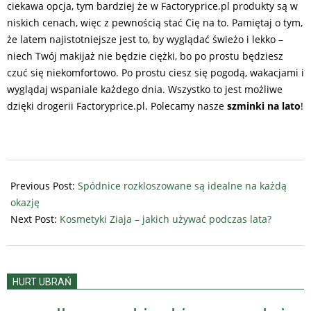
ciekawa opcja, tym bardziej że w Factoryprice.pl produkty są w
niskich cenach, więc z pewnością stać Cię na to. Pamiętaj o tym,
że latem najistotniejsze jest to, by wyglądać świeżo i lekko –
niech Twój makijaż nie będzie ciężki, bo po prostu będziesz
czuć się niekomfortowo. Po prostu ciesz się pogodą, wakacjami i
wyglądaj wspaniale każdego dnia. Wszystko to jest możliwe
dzięki drogerii Factoryprice.pl. Polecamy nasze
szminki na lato
!
2018-
06-
Previous Post:
Spódnice rozkloszowane są idealne na każdą
28
okazję
Next Post:
Kosmetyki Ziaja – jakich używać podczas lata?
HURT UBRAŃ