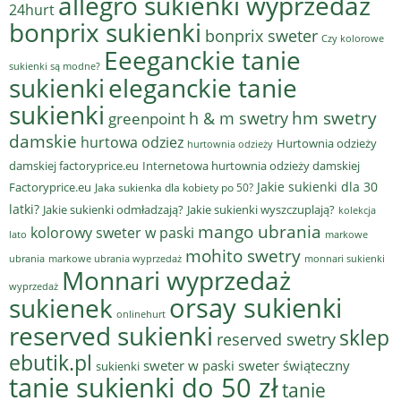
allegro sukienki wyprzedaż
24hurt
bonprix sukienki
bonprix sweter
Czy kolorowe
Eeeganckie tanie
sukienki są modne?
sukienki
eleganckie tanie
sukienki
hm swetry
h & m swetry
greenpoint
damskie
hurtowa odziez
Hurtownia odzieży
hurtownia odzieży
damskiej factoryprice.eu
Internetowa hurtownia odzieży damskiej
Jakie sukienki dla 30
Factoryprice.eu
Jaka sukienka dla kobiety po 50?
latki?
Jakie sukienki odmładzają?
Jakie sukienki wyszczuplają?
kolekcja
mango ubrania
kolorowy sweter w paski
lato
markowe
mohito swetry
ubrania
markowe ubrania wyprzedaż
monnari sukienki
Monnari wyprzedaż
wyprzedaż
sukienek
orsay sukienki
onlinehurt
reserved sukienki
sklep
reserved swetry
ebutik.pl
sweter w paski
sweter świąteczny
sukienki
tanie sukienki do 50 zł
tanie