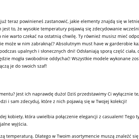
już teraz powinieneś zastanowić, jakie elementy znajdą się w letniej
est to, że wysokie temperatury pojawią się zdecydowanie wcześnie
o nie warto czekać na ostatnią chwilę. Ty również musisz mieć odpo
nie może w nim zabraknąć? Absolutnym must have w garderobie każ
 podczas upalnych i słonecznych dni! Odsłaniają sporą część ciała, 
będzie mogła swobodnie oddychać! Wszystkie modele wykonane zosta
ączą je do swoich szaf!
mentu? Jest ich naprawdę dużo! Dziś przedstawimy Ci wyłącznie te,
i i sam zdecyduj, które z nich pojawią się w Twojej kolekcji!
dej kobiety, która uwielbia połączenie elegancji z casualem! Tego 
jalne wyjścia.
szą temperaturą. Dlatego w Twoim asortymencie muszą znaleźć się