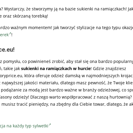
 Wystarczy, że stworzymy ją na bazie sukienki na ramiączkach! Jak 
e oraz skórzaną torebką!
bardzo ważnym momentem! Jak tworzyć stylizacje na tego typu okaz
erek
!
ce.eu!
sz pomysłu, co powinieneś zrobić, aby stał się ona bardzo popularn
, takie jak
sukienki na ramiączkach w hurcie
! Gdzie znajdziesz
oryprice.eu, która oferuje odzież damską w najmodniejszych krojac
 najwyższej jakości materiału, dlatego masz pewność, że Twoje klie
 podążanie za modą jest bardzo ważne w branży odzieżowej, co sp
 fasony odzieży! Dlaczego warto współpracować z naszą hurtownią
musisz tracić pieniędzy, na zbędny dla Ciebie towar, dlatego, że 
ja na każdy typ sylwetki