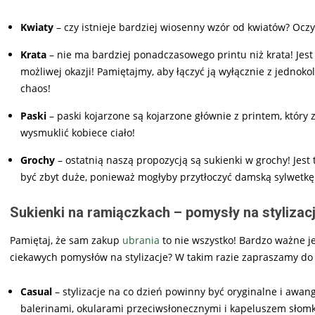
Kwiaty
– czy istnieje bardziej wiosenny wzór od kwiatów? Oczyw
Krata
– nie ma bardziej ponadczasowego printu niż krata! Jest
możliwej okazji! Pamiętajmy, aby łączyć ją wyłącznie z jednok
chaos!
Paski
– paski kojarzone są kojarzone głównie z printem, który
wysmuklić kobiece ciało!
Grochy
– ostatnią naszą propozycją są sukienki w grochy! Jest
być zbyt duże, ponieważ mogłyby przytłoczyć damską sylwetkę
Sukienki na ramiączkach – pomysły na stylizac
Pamiętaj, że sam zakup
ubrania
to nie wszystko! Bardzo ważne je
ciekawych pomysłów na stylizacje? W takim razie zapraszamy do 
Casual
– stylizacje na co dzień powinny być oryginalne i awa
balerinami, okularami przeciwsłonecznymi i kapeluszem sło