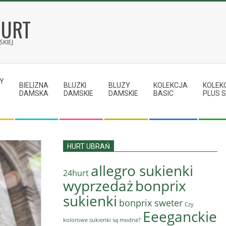
HURT
KIEJ
Y
BIELIZNA
BLUZKI
BLUZY
KOLEKCJA
KOLEK
DAMSKA
DAMSKIE
DAMSKIE
BASIC
PLUS S
HURT UBRAŃ
allegro sukienki
24hurt
wyprzedaż
bonprix
sukienki
bonprix sweter
Czy
Eeeganckie
kolorowe sukienki są modne?