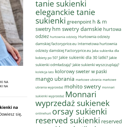
tanie sukienki
eleganckie tanie
sukienki
h & m
greenpoint
hm swetry damskie
swetry
hurtowa
odziez
Hurtownia odzieży
hurtownia odzieży
damskiej factoryprice.eu
Internetowa hurtownia
odzieży damskiej Factoryprice.eu
Jaka sukienka dla
Jakie sukienki dla 30 latki?
Jakie
kobiety po 50?
sukienki odmładzają?
Jakie sukienki wyszczuplają?
kolorowy sweter w paski
kolekcja lato
mango ubrania
markowe ubrania
markowe
KI NA
mohito swetry
KI NA
ubrania wyprzedaż
monnari
Monnari
sukienki wyprzedaż
wyprzedaż sukienek
kienki na
orsay sukienki
onlinehurt
Dowiesz się,
reserved sukienki
reserved