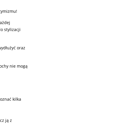
optymizmu!
każdej
 stylizacji
wydłużyć oraz
rochy nie mogą
oznać kilka
cz ją z