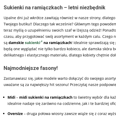
Sukienki na ramiączkach – letni niezbędnik
Upalne dni już wkrótce zawitają również w nasze strony, dlatego 
Twojego butiku!! Dlaczego tak wcześnie? Głównym tego powodem j
teraz myślą o uzupełnieniu swoich szaf w lżejszą odzież! Ponadt
czasu, aby przygotować swój asortyment w każdym calu. Czego 
są
damskie
sukienki
na ramiączkach
! Idealnie sprawdzają się
będą one wyglądać nie tylko bardzo kobieco, ale damska skóra 
delikatnego i elastycznego materiału, dlatego kobiety chętnie doł
Najmodniejsze fasony!
Zastanawiasz się, jakie modele warto dołączyć do swojego asorty
uważane są za największy hit sezonu! Przeczytaj nasze podpowiedz
Midi
–
midi sukienki na ramiączkach
to świetny wybór dla każ
idealnie nadaje się zarówno na codzienne, jak i te bardziej ofic
Oversize
– druga połowa wiosny zawsze wiąże się z coraz wyż