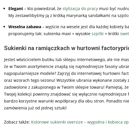
Elegant
– kto powiedział, że
stylizacja do pracy
musi być nudna?
My zestawilibyśmy ją z krótką marynarką sandałkami na szpilc
Weselna zabawa
– wyjście na wesele jest dla każdej kobiety 
proponujemy tak: sukienka maxi + wysokie
szpilki
+ krótki
swet
Sukienki na ramiączkach w hurtowni factorypri
Jesteś właścicielem butiku lub sklepu internetowego, ale nie ma
że w Twoim asortymencie znajdą się najmodniejsze fasony ubrań
najpopularniejsze modele? Zajrzyj do internetowej hurtowni fact
oraz wzorach tego sezonu! Wszystkie ubrania wykonane zostały z
zadowolone z zakupionego w Twoim sklepie towaru! Pamiętaj, że
Twojej kolekcji powinny znajdować się wyłącznie najmodniejsze
bardzo korzystne warunki współpracy dla obu stron. Ponadto nie 
zamówienia już od jednej sztuki!
Zobacz także:
Kolorowe sukienki oversize – wygodna i kobieca opc