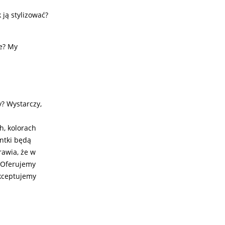
ją stylizować?
je? My
y? Wystarczy,
h, kolorach
ntki będą
rawia, że w
? Oferujemy
akceptujemy