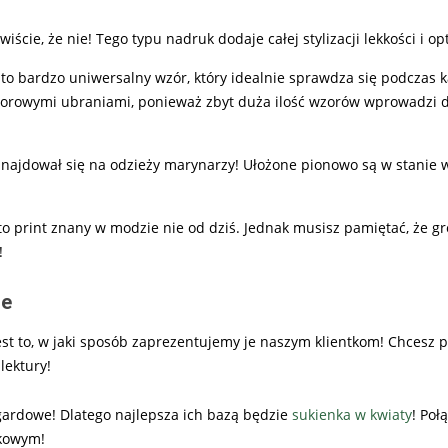
iście, że nie! Tego typu nadruk dodaje całej stylizacji lekkości i 
 to bardzo uniwersalny wzór, który idealnie sprawdza się podczas 
olorowymi ubraniami, ponieważ zbyt duża ilość wzorów wprowadzi do
 znajdował się na odzieży marynarzy! Ułożone pionowo są w stanie 
 to print znany w modzie nie od dziś. Jednak musisz pamiętać, że g
!
je
st to, w jaki sposób zaprezentujemy je naszym klientkom! Chcesz p
lektury!
ngardowe! Dlatego najlepsza ich bazą będzie
sukienka w kwiaty
! Połą
mkowym!