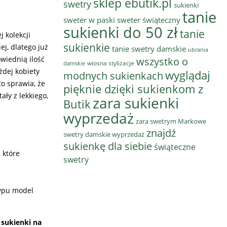
sklep ebutik.pl
swetry
sukienki
tanie
sweter w paski
sweter świąteczny
sukienki do 50 zł
tanie
 kolekcji
sukienkie
j, dlatego już
tanie swetry damskie
ubrania
wiednią ilość
wszystko o
wiosna stylizacje
damskie
dej kobiety
wyglądaj
modnych sukienkach
co sprawia, że
pięknie dzięki sukienkom z
ły z lekkiego,
zara sukienki
Butik
wyprzedaż
zara swetrym Markowe
znajdź
swetry damskie wyprzedaż
sukienkę dla siebie
świąteczne
 które
swetry
typu model
sukienki na