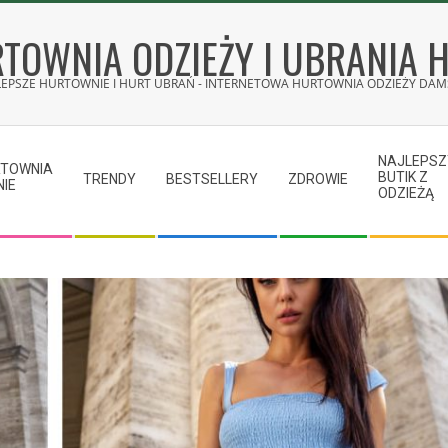
TOWNIA ODZIEŻY I UBRANIA 
LEPSZE HURTOWNIE I HURT UBRAŃ - INTERNETOWA HURTOWNIA ODZIEŻY DAMS
NAJLEPSZ
RTOWNIA
BUTIK Z
TRENDY
BESTSELLERY
ZDROWIE
NIE
ODZIEŻĄ