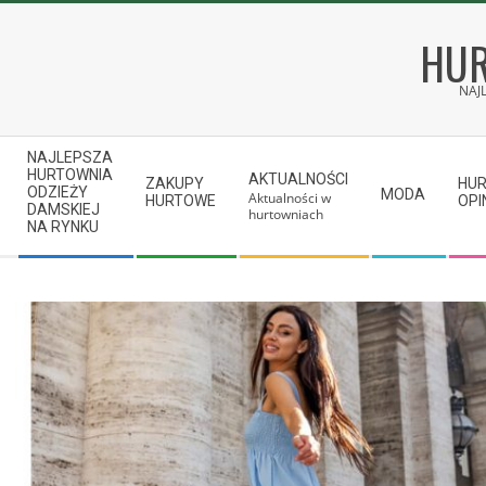
Skip
to
HUR
content
NAJ
Secondary
NAJLEPSZA
Navigation
HURTOWNIA
AKTUALNOŚCI
ZAKUPY
HU
ODZIEŻY
MODA
Aktualności w
Menu
HURTOWE
OPI
DAMSKIEJ
hurtowniach
NA RYNKU