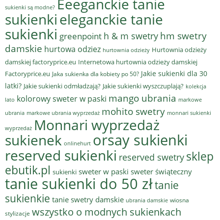
Eeeganckie tanie
sukienki są modne?
sukienki
eleganckie tanie
sukienki
hm swetry
h & m swetry
greenpoint
damskie
hurtowa odziez
Hurtownia odzieży
hurtownia odzieży
damskiej factoryprice.eu
Internetowa hurtownia odzieży damskiej
Jakie sukienki dla 30
Factoryprice.eu
Jaka sukienka dla kobiety po 50?
latki?
Jakie sukienki odmładzają?
Jakie sukienki wyszczuplają?
kolekcja
mango ubrania
kolorowy sweter w paski
lato
markowe
mohito swetry
ubrania
markowe ubrania wyprzedaż
monnari sukienki
Monnari wyprzedaż
wyprzedaż
sukienek
orsay sukienki
onlinehurt
reserved sukienki
sklep
reserved swetry
ebutik.pl
sweter w paski
sweter świąteczny
sukienki
tanie sukienki do 50 zł
tanie
sukienkie
tanie swetry damskie
wiosna
ubrania damskie
wszystko o modnych sukienkach
stylizacje