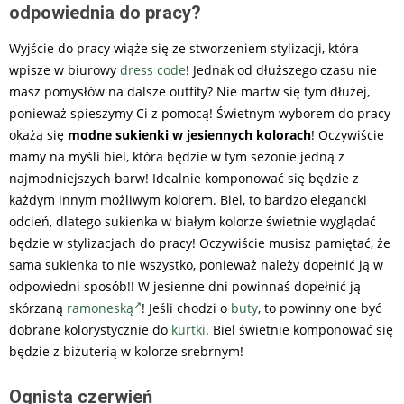
odpowiednia do pracy?
Wyjście do pracy wiąże się ze stworzeniem stylizacji, która
wpisze w biurowy
dress code
! Jednak od dłuższego czasu nie
masz pomysłów na dalsze outfity? Nie martw się tym dłużej,
ponieważ spieszymy Ci z pomocą! Świetnym wyborem do pracy
okażą się
modne sukienki w jesiennych kolorach
! Oczywiście
mamy na myśli biel, która będzie w tym sezonie jedną z
najmodniejszych barw! Idealnie komponować się będzie z
każdym innym możliwym kolorem. Biel, to bardzo elegancki
odcień, dlatego sukienka w białym kolorze świetnie wyglądać
będzie w stylizacjach do pracy! Oczywiście musisz pamiętać, że
sama sukienka to nie wszystko, ponieważ należy dopełnić ją w
odpowiedni sposób!! W jesienne dni powinnaś dopełnić ją
skórzaną
ramoneską
! Jeśli chodzi o
buty
, to powinny one być
dobrane kolorystycznie do
kurtki
. Biel świetnie komponować się
będzie z biżuterią w kolorze srebrnym!
Ognista czerwień