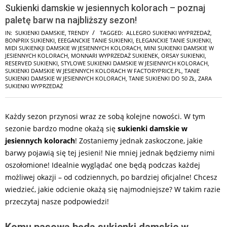
Sukienki damskie w jesiennych kolorach – poznaj
paletę barw na najbliższy sezon!
IN:
SUKIENKI DAMSKIE
,
TRENDY
TAGGED:
ALLEGRO SUKIENKI WYPRZEDAŻ
,
BONPRIX SUKIENKI
,
EEEGANCKIE TANIE SUKIENKI
,
ELEGANCKIE TANIE SUKIENKI
,
MIDI SUKIENKJI DAMSKIE W JESIENNYCH KOLORACH
,
MINI SUKIENKI DAMSKIE W
JESIENNYCH KOLORACH
,
MONNARI WYPRZEDAŻ SUKIENEK
,
ORSAY SUKIENKI
,
RESERVED SUKIENKI
,
STYLOWE SUKIENKI DAMSKIE W JESIENNYCH KOLORACH
,
SUKIENKI DAMSKIE W JESIENNYCH KOLORACH W FACTORYPRICE.PL
,
TANIE
SUKIENKI DAMSKIE W JESIENNYCH KOLORACH
,
TANIE SUKIENKI DO 50 ZŁ
,
ZARA
SUKIENKI WYPRZEDAŻ
Każdy sezon przynosi wraz ze sobą kolejne nowości. W tym
sezonie bardzo modne okażą się
sukienki damskie w
jesiennych kolorach
! Zostaniemy jednak zaskoczone, jakie
barwy pojawią się tej jesieni! Nie mniej jednak będziemy nimi
oszołomione! Idealnie wyglądać one będą podczas każdej
możliwej okazji – od codziennych, po bardziej oficjalne! Chcesz
wiedzieć, jakie odcienie okażą się najmodniejsze? W takim razie
przeczytaj nasze podpowiedzi!
Komu pasową będą sukienki damskie w