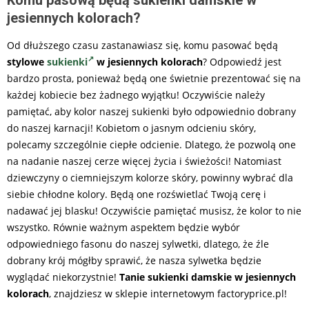
jesiennych kolorach?
Od dłuższego czasu zastanawiasz się, komu pasować będą
stylowe
sukienki
w jesiennych kolorach
? Odpowiedź jest
bardzo prosta, ponieważ będą one świetnie prezentować się na
każdej kobiecie bez żadnego wyjątku! Oczywiście należy
pamiętać, aby kolor naszej sukienki było odpowiednio dobrany
do naszej karnacji! Kobietom o jasnym odcieniu skóry,
polecamy szczególnie ciepłe odcienie. Dlatego, że pozwolą one
na nadanie naszej cerze więcej życia i świeżości! Natomiast
dziewczyny o ciemniejszym kolorze skóry, powinny wybrać dla
siebie chłodne kolory. Będą one rozświetlać Twoją cerę i
nadawać jej blasku! Oczywiście pamiętać musisz, że kolor to nie
wszystko. Równie ważnym aspektem będzie wybór
odpowiedniego fasonu do naszej sylwetki, dlatego, że źle
dobrany krój mógłby sprawić, że nasza sylwetka będzie
wyglądać niekorzystnie!
Tanie sukienki damskie w jesiennych
kolorach
, znajdziesz w sklepie internetowym factoryprice.pl!