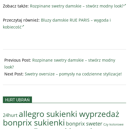
Zobacz także:
Rozpinane swetry damskie – stwórz modny look?
Przeczytaj również:
Bluzy damskie RUE PARIS – wygoda i
kobiecość
2021-
10-
Previous Post:
Rozpinane swetry damskie – stwórz modny
26
look?
Next Post:
Swetry oversize – pomysły na codzienne stylizacje!
HURT UBRAŃ
allegro sukienki wyprzedaż
24hurt
bonprix sukienki
bonprix sweter
Czy kolorowe