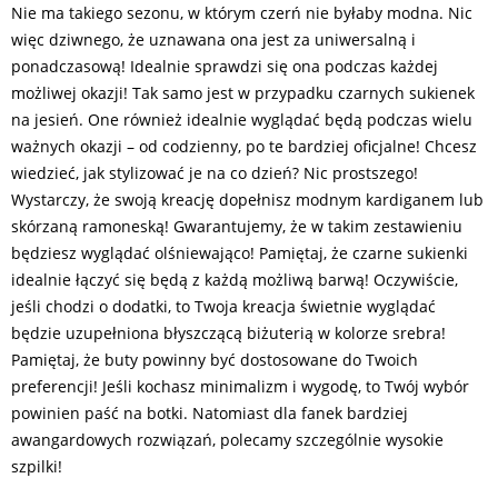
Nie ma takiego sezonu, w którym czerń nie byłaby modna. Nic
więc dziwnego, że uznawana ona jest za uniwersalną i
ponadczasową! Idealnie sprawdzi się ona podczas każdej
możliwej okazji! Tak samo jest w przypadku czarnych sukienek
na jesień. One również idealnie wyglądać będą podczas wielu
ważnych okazji – od codzienny, po te bardziej oficjalne! Chcesz
wiedzieć, jak stylizować je na co dzień? Nic prostszego!
Wystarczy, że swoją kreację dopełnisz modnym kardiganem lub
skórzaną ramoneską! Gwarantujemy, że w takim zestawieniu
będziesz wyglądać olśniewająco! Pamiętaj, że czarne sukienki
idealnie łączyć się będą z każdą możliwą barwą! Oczywiście,
jeśli chodzi o dodatki, to Twoja kreacja świetnie wyglądać
będzie uzupełniona błyszczącą biżuterią w kolorze srebra!
Pamiętaj, że buty powinny być dostosowane do Twoich
preferencji! Jeśli kochasz minimalizm i wygodę, to Twój wybór
powinien paść na botki. Natomiast dla fanek bardziej
awangardowych rozwiązań, polecamy szczególnie wysokie
szpilki!