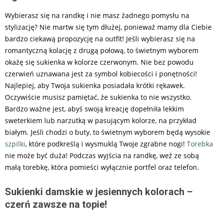
Wybierasz się na randkę i nie masz żadnego pomysłu na
stylizację? Nie martw się tym dłużej, ponieważ mamy dla Ciebie
bardzo ciekawą propozycję na outfit! Jeśli wybierasz się na
romantyczną kolację z drugą połową, to świetnym wyborem
okażę się sukienka w kolorze czerwonym. Nie bez powodu
czerwień uznawana jest za symbol kobiecości i ponętności!
Najlepiej, aby Twoja sukienka posiadała krótki rękawek.
Oczywiście musisz pamiętać, że sukienka to nie wszystko.
Bardzo ważne jest, abyś swoją kreację dopełniła lekkim
sweterkiem lub narzutką w pasującym kolorze, na przykład
białym. Jeśli chodzi o buty, to świetnym wyborem będą wysokie
szpilki
, które podkreślą i wysmuklą Twoje zgrabne nogi!
Torebka
nie może być duża! Podczas wyjścia na randkę, weź ze sobą
małą torebkę, która pomieści wyłącznie portfel oraz telefon.
Sukienki damskie w jesiennych kolorach –
czerń zawsze na topie!