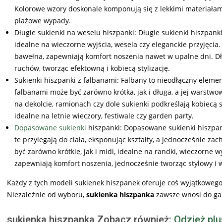
Kolorowe wzory doskonale komponują się z lekkimi materiałami,
plażowe wypady.
Długie sukienki na weselu hiszpanki: Długie sukienki hiszpank
idealne na wieczorne wyjścia, wesela czy eleganckie przyjęcia
bawełna, zapewniają komfort noszenia nawet w upalne dni. Dłu
ruchów, tworząc efektowną i kobiecą stylizację.
Sukienki hiszpanki z falbanami: Falbany to nieodłączny elemen
falbanami może być zarówno krótka, jak i długa, a jej warstw
na dekolcie, ramionach czy dole sukienki podkreślają kobiecą s
idealne na letnie wieczory, festiwale czy garden party.
Dopasowane sukienki
hiszpanki: Dopasowane sukienki hiszpank
te przylegają do ciała, eksponując kształty, a jednocześnie 
być zarówno krótkie, jak i midi, idealne na randki, wieczorne 
zapewniają komfort noszenia, jednocześnie tworząc stylowy 
Każdy z tych modeli sukienek hiszpanek oferuje coś wyjątkowego
Niezależnie od wyboru,
sukienka hiszpanka
zawsze wnosi do gar
sukienka hiszpanka Zobacz również:
Odzież plu