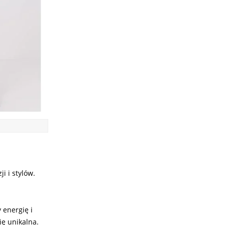
i i stylów.
 energię i
ię unikalna.