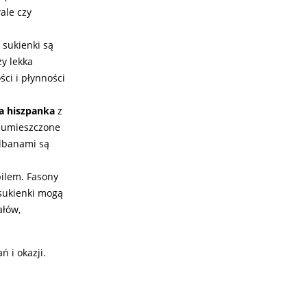
ale czy
 sukienki są
zy lekka
ci i płynności
a hiszpanka
z
y umieszczone
albanami są
pilem. Fasony
 sukienki mogą
ałów,
 i okazji.