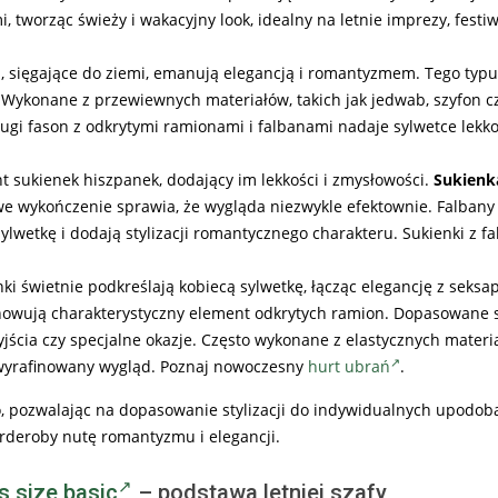
 tworząc świeży i wakacyjny look, idealny na letnie imprezy, festiw
i, sięgające do ziemi, emanują elegancją i romantyzmem. Tego typu
. Wykonane z przewiewnych materiałów, takich jak jedwab, szyfon c
gi fason z odkrytymi ramionami i falbanami nadaje sylwetce lekkoś
t sukienek hiszpanek, dodający im lekkości i zmysłowości.
Sukienk
owe wykończenie sprawia, że wygląda niezwykle efektownie. Falban
ylwetkę i dodają stylizacji romantycznego charakteru. Sukienki z f
i świetnie podkreślają kobiecą sylwetkę, łącząc elegancję z seksa
zachowują charakterystyczny element odkrytych ramion. Dopasowane
wyjścia czy specjalne okazje. Często wykonane z elastycznych materi
i wyrafinowany wygląd. Poznaj nowoczesny
hurt ubrań
.
, pozwalając na dopasowanie stylizacji do indywidualnych upodobań
deroby nutę romantyzmu i elegancji.
s size basic
– podstawa letniej szafy