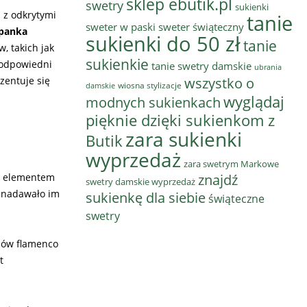
sklep ebutik.pl
swetry
sukienki
n z odkrytymi
tanie
sweter w paski
sweter świąteczny
zpanka
sukienki do 50 zł
tanie
, takich jak
sukienkie
 odpowiedni
tanie swetry damskie
ubrania
zentuje się
wszystko o
wiosna stylizacje
damskie
wyglądaj
modnych sukienkach
pięknie dzięki sukienkom z
zara sukienki
Butik
wyprzedaż
zara swetrym Markowe
ym elementem
znajdź
swetry damskie wyprzedaż
o nadawało im
sukienkę dla siebie
świąteczne
swetry
ńców flamenco
t