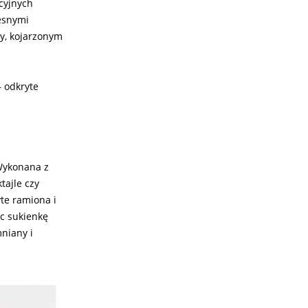
cyjnych
zesnymi
by, kojarzonym
– odkryte
 Wykonana z
tajle czy
yte ramiona i
ąc sukienkę
niany i