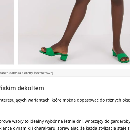
panka damska z oferty internetowej
ańskim dekoltem
interesujących wariantach, które można dopasować do różnych okazj
orowe wzory to idealny wybór na letnie dni, wnoszący do garderoby
nce dynamiki i charakteru, sprawiając, że każda stylizacja staje s