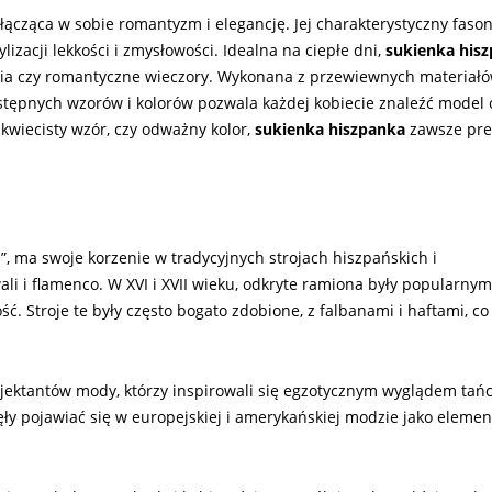
 łącząca w sobie romantyzm i elegancję. Jej charakterystyczny faso
zacji lekkości i zmysłowości. Idealna na ciepłe dni,
sukienka his
ęcia czy romantyczne wieczory. Wykonana z przewiewnych materiałów
stępnych wzorów i kolorów pozwala każdej kobiecie znaleźć model
l, kwiecisty wzór, czy odważny kolor,
sukienka hiszpanka
zawsze pre
s”, ma swoje korzenie w tradycyjnych strojach hiszpańskich i
ali i flamenco. W XVI i XVII wieku, odkryte ramiona były popularn
ć. Stroje te były często bogato zdobione, z falbanami i haftami, c
rojektantów mody, którzy inspirowali się egzotycznym wyglądem ta
ły pojawiać się w europejskiej i amerykańskiej modzie jako elemen