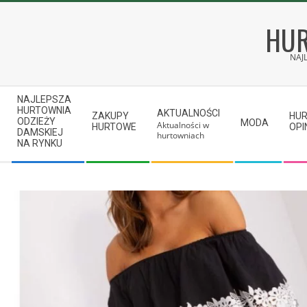
Skip
to
HUR
content
NAJ
Secondary
NAJLEPSZA
Navigation
HURTOWNIA
AKTUALNOŚCI
ZAKUPY
HU
ODZIEŻY
MODA
Aktualności w
Menu
HURTOWE
OPI
DAMSKIEJ
hurtowniach
NA RYNKU