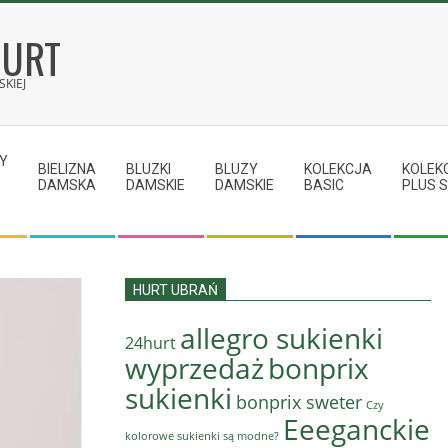
HURT
KIEJ
Y
BIELIZNA
BLUZKI
BLUZY
KOLEKCJA
KOLEK
DAMSKA
DAMSKIE
DAMSKIE
BASIC
PLUS S
HURT UBRAŃ
allegro sukienki
24hurt
wyprzedaż
bonprix
sukienki
bonprix sweter
Czy
Eeeganckie
kolorowe sukienki są modne?