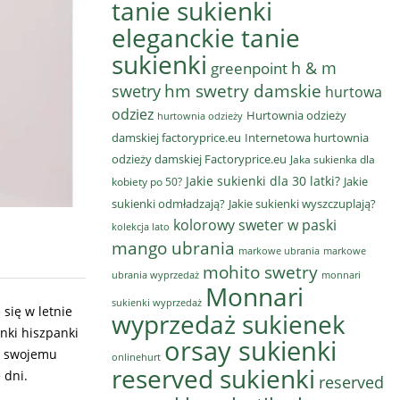
tanie sukienki
eleganckie tanie
sukienki
h & m
greenpoint
hm swetry damskie
swetry
hurtowa
odziez
Hurtownia odzieży
hurtownia odzieży
damskiej factoryprice.eu
Internetowa hurtownia
odzieży damskiej Factoryprice.eu
Jaka sukienka dla
Jakie sukienki dla 30 latki?
Jakie
kobiety po 50?
sukienki odmładzają?
Jakie sukienki wyszczuplają?
kolorowy sweter w paski
kolekcja lato
mango ubrania
markowe ubrania
markowe
mohito swetry
ubrania wyprzedaż
monnari
Monnari
sukienki wyprzedaż
się w letnie
wyprzedaż sukienek
nki hiszpanki
orsay sukienki
ki swojemu
onlinehurt
reserved sukienki
 dni.
reserved