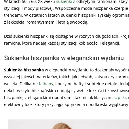
W latach 50. i 60. XX wieku
sukienki z
odkrytymi ramionami stały 
stylizacji i mody plażowej. Współczesna moda hiszpanka czerpie
trendami. W ostatnich latach sukienki hiszpanki zyskały ogromn
z lekkością, romantyzmem i letnią swobodą.
Dziś sukienki hiszpanki są dostępne w różnych długościach, kroj
ramiona, które nadają każdej stylizacji kobiecości i elegancji.
Sukienka hiszpanka w eleganckim wydaniu
Sukienka hiszpanka
w eleganckim wydaniu to doskonały wybór na
wysokiej jakości materiałów, takich jak jedwab, satyna czy koronk
wesela. Delikatne
falbany
, finezyjne hafty i subtelne detale dod
dekolt w stylu hiszpańskim nadają sylwetce lekkości i zmysłowości
hiszpankę z eleganckimi dodatkami, takimi jak klasyczne
szpilki
,
efektowny look, który przyciąga spojrzenia i podkreśla wyjątkowy 