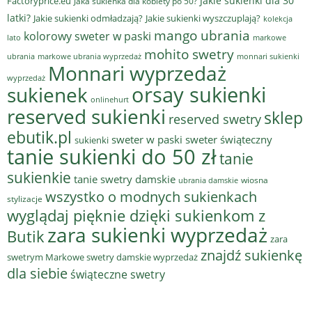
Jakie sukienki dla 30
Factoryprice.eu
Jaka sukienka dla kobiety po 50?
latki?
Jakie sukienki odmładzają?
Jakie sukienki wyszczuplają?
kolekcja
mango ubrania
kolorowy sweter w paski
lato
markowe
mohito swetry
ubrania
markowe ubrania wyprzedaż
monnari sukienki
Monnari wyprzedaż
wyprzedaż
sukienek
orsay sukienki
onlinehurt
reserved sukienki
sklep
reserved swetry
ebutik.pl
sweter w paski
sweter świąteczny
sukienki
tanie sukienki do 50 zł
tanie
sukienkie
tanie swetry damskie
wiosna
ubrania damskie
wszystko o modnych sukienkach
stylizacje
wyglądaj pięknie dzięki sukienkom z
zara sukienki wyprzedaż
Butik
zara
znajdź sukienkę
swetrym Markowe swetry damskie wyprzedaż
dla siebie
świąteczne swetry