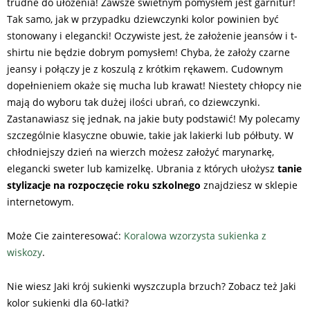
trudne do ułożenia! Zawsze świetnym pomysłem jest garnitur!
Tak samo, jak w przypadku dziewczynki kolor powinien być
stonowany i elegancki! Oczywiste jest, że założenie jeansów i t-
shirtu nie będzie dobrym pomysłem! Chyba, że założy czarne
jeansy i połączy je z koszulą z krótkim rękawem. Cudownym
dopełnieniem okaże się mucha lub krawat! Niestety chłopcy nie
mają do wyboru tak dużej ilości ubrań, co dziewczynki.
Zastanawiasz się jednak, na jakie buty podstawić! My polecamy
szczególnie klasyczne obuwie, takie jak lakierki lub półbuty. W
chłodniejszy dzień na wierzch możesz założyć marynarkę,
elegancki sweter lub kamizelkę. Ubrania z których ułożysz
tanie
stylizacje na rozpoczęcie roku szkolnego
znajdziesz w sklepie
internetowym.
Może Cie zainteresować:
Koralowa wzorzysta sukienka z
wiskozy
.
Nie wiesz Jaki krój sukienki wyszczupla brzuch? Zobacz też Jaki
kolor sukienki dla 60-latki?