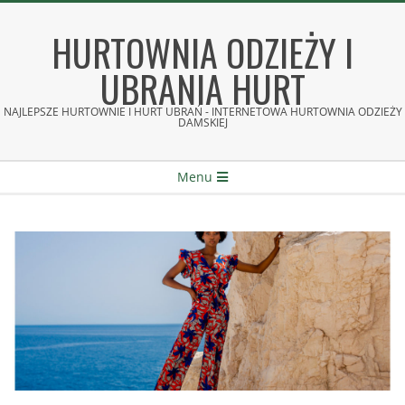
Skip
to
HURTOWNIA ODZIEŻY I
content
UBRANIA HURT
NAJLEPSZE HURTOWNIE I HURT UBRAŃ - INTERNETOWA HURTOWNIA ODZIEŻY
DAMSKIEJ
Secondary
Menu
Navigation
Menu