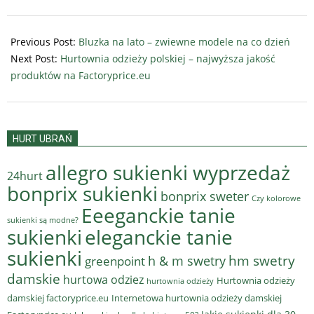
2025-
08-
Previous Post:
Bluzka na lato – zwiewne modele na co dzień
04
Next Post:
Hurtownia odzieży polskiej – najwyższa jakość
produktów na Factoryprice.eu
HURT UBRAŃ
allegro sukienki wyprzedaż
24hurt
bonprix sukienki
bonprix sweter
Czy kolorowe
Eeeganckie tanie
sukienki są modne?
sukienki
eleganckie tanie
sukienki
hm swetry
h & m swetry
greenpoint
damskie
hurtowa odziez
Hurtownia odzieży
hurtownia odzieży
damskiej factoryprice.eu
Internetowa hurtownia odzieży damskiej