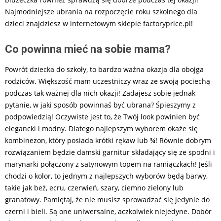
Najmodniejsze ubrania na rozpoczęcie roku szkolnego dla
dzieci znajdziesz w internetowym sklepie factoryprice.pl!
Co powinna mieć na sobie mama?
Powrót dziecka do szkoły, to bardzo ważna okazja dla obojga
rodziców. Większość mam uczestniczy wraz ze swoją pociechą
podczas tak ważnej dla nich okazji! Zadajesz sobie jednak
pytanie, w jaki sposób powinnaś być ubrana? Śpieszymy z
podpowiedzią! Oczywiste jest to, że Twój look powinien być
elegancki i modny. Dlatego najlepszym wyborem okaże się
kombinezon, który posiada krótki rękaw lub ¾! Równie dobrym
rozwiązaniem będzie damski garnitur składający się ze spodni i
marynarki połączony z satynowym topem na ramiączkach! Jeśli
chodzi o kolor, to jednym z najlepszych wyborów będą barwy,
takie jak beż, ecru, czerwień, szary, ciemno zielony lub
granatowy. Pamiętaj, że nie musisz sprowadzać się jedynie do
czerni i bieli. Są one uniwersalne, aczkolwiek niejedyne. Dobór