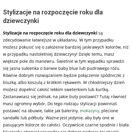
Stylizacje na rozpoczęcie roku dla
dziewczynki
Stylizacje na rozpoczęcie roku dla dziewczynki
są
zdecydowanie łatwiejsze w układaniu. W tym przypadku
możesz pokusić się o założenie bardziej jaskrawych kolorów, niż
w przypadku nastoletniej dziewczyny! Dzięki temu, masz
większe pole do manewru. Świetnie w tym wypadku sprawdzi
się jasna sukienka o barwie baby blue lub pudrowego różu.
Równie dobrym rozwiązaniem będzie połączenie spódniczki z
bluzką, albo koszulą z krótkim rękawem. W chłodniejszy dzień
możesz dopełnić całość lekkim sweterkiem lub kurtką.
Zastanawiasz się jednak, na jakie buty postawić? Tutaj również
masz ogromny wybór. Do tego rodzaju stylizacji powinnaś
postawić na obuwie, takie jak baleriny,
mokasyny
, plecione
sandałki lub półbuty. Ważne jest jedynie, aby były one w
pasującym kolorze do całości. Oczywiście czarne spodnie i biała
bluzeczka również sprawdzą się dobrze podczas tej okazji!