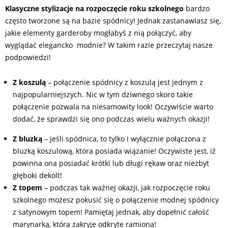
Klasyczne stylizacje na rozpoczęcie roku szkolnego
bardzo
często tworzone są na bazie spódnicy! Jednak zastanawiasz się,
jakie elementy garderoby mogłabyś z nią połączyć, aby
wyglądać elegancko modnie? W takim razie przeczytaj nasze
podpowiedzi!
Z koszulą
– połączenie spódnicy z koszulą jest jednym z
najpopularniejszych. Nic w tym dziwnego skoro takie
połączenie pozwala na niesamowity look! Oczywiście warto
dodać, że sprawdzi się ono podczas wielu ważnych okazji!
Z bluzką
– jeśli spódnica, to tylko i wyłącznie połączona z
bluzką koszulową, która posiada wiązanie! Oczywiste jest, iż
powinna ona posiadać krótki lub długi rękaw oraz niezbyt
głęboki dekolt!
Z topem
– podczas tak ważnej okazji, jak rozpoczęcie roku
szkolnego możesz pokusić się o połączenie modnej spódnicy
z satynowym topem! Pamiętaj jednak, aby dopełnić całość
marynarką, która zakryje odkryte ramiona!