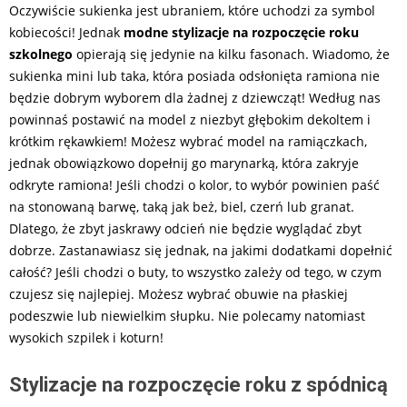
Oczywiście sukienka jest ubraniem, które uchodzi za symbol
kobiecości! Jednak
modne stylizacje na rozpoczęcie roku
szkolnego
opierają się jedynie na kilku fasonach. Wiadomo, że
sukienka mini lub taka, która posiada odsłonięta ramiona nie
będzie dobrym wyborem dla żadnej z dziewcząt! Według nas
powinnaś postawić na model z niezbyt głębokim dekoltem i
krótkim rękawkiem! Możesz wybrać model na ramiączkach,
jednak obowiązkowo dopełnij go marynarką, która zakryje
odkryte ramiona! Jeśli chodzi o kolor, to wybór powinien paść
na stonowaną barwę, taką jak beż, biel, czerń lub granat.
Dlatego, że zbyt jaskrawy odcień nie będzie wyglądać zbyt
dobrze. Zastanawiasz się jednak, na jakimi dodatkami dopełnić
całość? Jeśli chodzi o buty, to wszystko zależy od tego, w czym
czujesz się najlepiej. Możesz wybrać obuwie na płaskiej
podeszwie lub niewielkim słupku. Nie polecamy natomiast
wysokich szpilek i koturn!
Stylizacje na rozpoczęcie roku z spódnicą