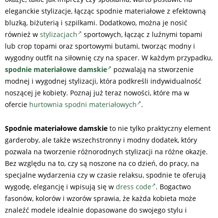
eleganckie stylizacje, łącząc spodnie materiałowe z efektowną
bluzką, biżuterią i szpilkami. Dodatkowo, można je nosić
również w
stylizacjach
sportowych, łącząc z luźnymi topami
lub crop topami oraz sportowymi butami, tworząc modny i
wygodny outfit na siłownię czy na spacer. W każdym przypadku,
spodnie materiałowe damskie
pozwalają na stworzenie
modnej i wygodnej stylizacji, która podkreśli indywidualność
noszącej je kobiety. Poznaj już teraz nowości, które ma w
ofercie
hurtownia spodni materiałowych
.
Spodnie materiałowe damskie
to nie tylko praktyczny element
garderoby, ale także wszechstronny i modny dodatek, który
pozwala na tworzenie różnorodnych stylizacji na różne okazje.
Bez względu na to, czy są noszone na co dzień, do pracy, na
specjalne wydarzenia czy w czasie relaksu, spodnie te oferują
wygodę, elegancję i wpisują się w
dress code
. Bogactwo
fasonów, kolorów i wzorów sprawia, że każda kobieta może
znaleźć modele idealnie dopasowane do swojego stylu i