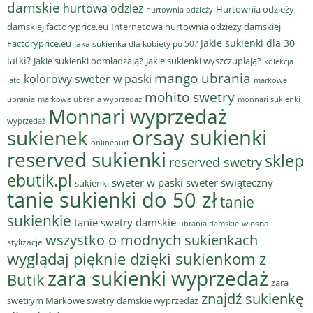
damskie
hurtowa odziez
Hurtownia odzieży
hurtownia odzieży
damskiej factoryprice.eu
Internetowa hurtownia odzieży damskiej
Jakie sukienki dla 30
Factoryprice.eu
Jaka sukienka dla kobiety po 50?
latki?
Jakie sukienki odmładzają?
Jakie sukienki wyszczuplają?
kolekcja
mango ubrania
kolorowy sweter w paski
lato
markowe
mohito swetry
ubrania
markowe ubrania wyprzedaż
monnari sukienki
Monnari wyprzedaż
wyprzedaż
sukienek
orsay sukienki
onlinehurt
reserved sukienki
sklep
reserved swetry
ebutik.pl
sweter w paski
sweter świąteczny
sukienki
tanie sukienki do 50 zł
tanie
sukienkie
tanie swetry damskie
wiosna
ubrania damskie
wszystko o modnych sukienkach
stylizacje
wyglądaj pięknie dzięki sukienkom z
zara sukienki wyprzedaż
Butik
zara
znajdź sukienkę
swetrym Markowe swetry damskie wyprzedaż