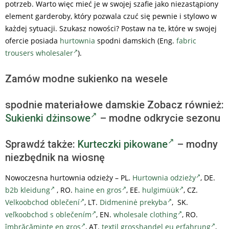
potrzeb. Warto więc mieć je w swojej szafie jako niezastąpiony
element garderoby, który pozwala czuć się pewnie i stylowo w
każdej sytuacji. Szukasz nowości? Postaw na te, które w swojej
ofercie posiada
hurtownia
spodni damskich (Eng.
fabric
trousers wholesaler
).
Zamów modne sukienko na wesele
spodnie materiałowe damskie Zobacz również:
Sukienki dżinsowe
– modne odkrycie sezonu
Sprawdź także:
Kurteczki pikowane
– modny
niezbędnik na wiosnę
Nowoczesna hurtownia odzieży – PL.
Hurtownia odzieży
, DE.
b2b kleidung
, RO.
haine en gros
, EE.
hulgimüük
, CZ.
Velkoobchod oblečení
, LT.
Didmeninė prekyba
, SK.
veľkoobchod s oblečením
, EN.
wholesale clothing
, RO.
îmbrăcăminte en gros
, AT.
textil grosshandel eu erfahrung
,