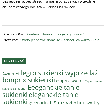
bez jeżdżenia, bez stresu – u nas zrobisz zakupy wygodnie
online z każdego miejsca w Polsce i na świecie.
2024-
02-
Previous Post:
Sweterek damski – jak go stylizować?
22
Next Post:
Szorty jeansowe damskie – zobacz, co warto kupić
HURT UBRAŃ
allegro sukienki wyprzedaż
24hurt
bonprix sukienki
bonprix sweter
Czy kolorowe
Eeeganckie tanie
sukienki są modne?
sukienki
eleganckie tanie
sukienki
hm swetry
h & m swetry
greenpoint