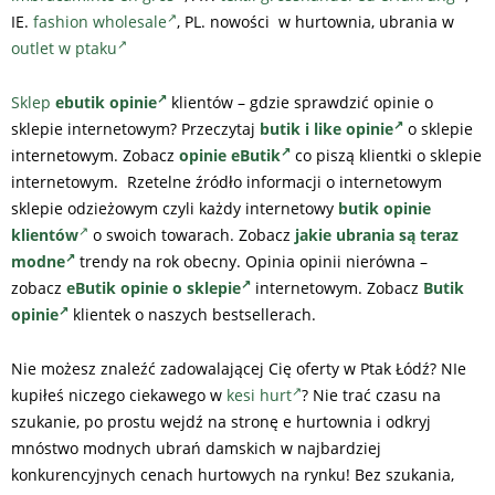
IE.
fashion wholesale
, PL. nowości w hurtownia, ubrania w
outlet w ptaku
Sklep
ebutik opinie
klientów – gdzie sprawdzić opinie o
sklepie internetowym? Przeczytaj
butik i like opinie
o sklepie
internetowym. Zobacz
opinie eButik
co piszą klientki o sklepie
internetowym. Rzetelne źródło informacji o internetowym
sklepie odzieżowym czyli każdy internetowy
butik opinie
klientów
o swoich towarach. Zobacz
jakie ubrania są teraz
modne
trendy na rok obecny. Opinia opinii nierówna –
zobacz
eButik opinie o sklepie
internetowym. Zobacz
Butik
opinie
klientek o naszych bestsellerach.
Nie możesz znaleźć zadowalającej Cię oferty w Ptak Łódź? NIe
kupiłeś niczego ciekawego w
kesi hurt
? Nie trać czasu na
szukanie, po prostu wejdź na stronę e hurtownia i odkryj
mnóstwo modnych ubrań damskich w najbardziej
konkurencyjnych cenach hurtowych na rynku! Bez szukania,