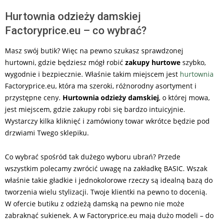
Hurtownia odzieży damskiej
Factoryprice.eu – co wybrać?
Masz swój butik? Więc na pewno szukasz sprawdzonej
hurtowni, gdzie będziesz mógł robić
zakupy hurtowe
szybko,
wygodnie i bezpiecznie. Właśnie takim miejscem jest
hurtownia
Factoryprice.eu, która ma szeroki, różnorodny asortyment i
przystępne ceny.
Hurtownia odzieży damskiej
, o której mowa,
jest miejscem, gdzie zakupy robi się bardzo intuicyjnie.
Wystarczy kilka kliknięć i zamówiony towar wkrótce będzie pod
drzwiami Twego sklepiku.
Co wybrać spośród tak dużego wyboru ubrań? Przede
wszystkim polecamy zwrócić uwagę na zakładkę BASIC. Wszak
właśnie takie gładkie i jednokolorowe rzeczy są idealną bazą do
tworzenia wielu stylizacji. Twoje klientki na pewno to docenią.
W ofercie butiku z odzieżą damską na pewno nie może
zabraknąć sukienek. A w Factoryprice.eu mają dużo modeli – do