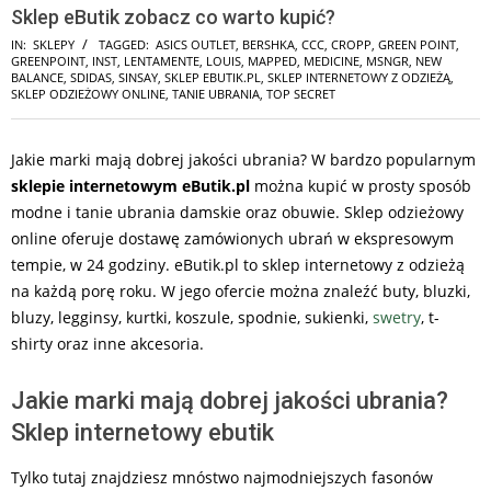
Sklep eButik zobacz co warto kupić?
IN:
SKLEPY
TAGGED:
ASICS OUTLET
,
BERSHKA
,
CCC
,
CROPP
,
GREEN POINT
,
GREENPOINT
,
INST
,
LENTAMENTE
,
LOUIS
,
MAPPED
,
MEDICINE
,
MSNGR
,
NEW
BALANCE
,
SDIDAS
,
SINSAY
,
SKLEP EBUTIK.PL
,
SKLEP INTERNETOWY Z ODZIEŻĄ
,
SKLEP ODZIEŻOWY ONLINE
,
TANIE UBRANIA
,
TOP SECRET
Jakie marki mają dobrej jakości ubrania? W bardzo popularnym
sklepie internetowym eButik.pl
można kupić w prosty sposób
modne i tanie ubrania damskie oraz obuwie. Sklep odzieżowy
online oferuje dostawę zamówionych ubrań w ekspresowym
tempie, w 24 godziny. eButik.pl to sklep internetowy z odzieżą
na każdą porę roku. W jego ofercie można znaleźć buty, bluzki,
bluzy, legginsy, kurtki, koszule, spodnie, sukienki,
swetry
, t-
shirty oraz inne akcesoria.
Jakie marki mają dobrej jakości ubrania?
Sklep internetowy ebutik
Tylko tutaj znajdziesz mnóstwo najmodniejszych fasonów