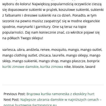
wyboru do koloru! Największą popularnością oczywiście cieszą
się dopasowane sukienki w prążek, koszulowe sukienki, sukienki
z falbanami i dresowe sukienki na co dzień. Ponadto, w tym
sezonie na pewno musisz zaopatrzyć się w modne eleganckie
spodnie, marynarki i garnitury. One są teraz na topie
popularności. Daj nam koniecznie znać, co wkrótce pojawi się
na półkach Twego sklepu!
varlesca, ubra, andżela, renee, mosquito, mango, mango outlet,
mango clothing outlet, chicaca, laurelle, mango sklepy, mango
sklep, mango sukienki, mango shop, mango płaszcze, bonprix
kurtki zimowe damskie
,
kurtka zimowa
nike, bloozie, lavard
2025-
12-
Previous Post:
Brązowa kurtka ramoneska z ekoskóry hurt
07
Next Post:
Najlepsze ubrania damskie w najniższych cenach –
poznaj hurtownię Factoryprice.eu