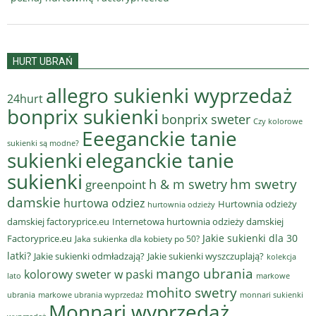
HURT UBRAŃ
allegro sukienki wyprzedaż
24hurt
bonprix sukienki
bonprix sweter
Czy kolorowe
Eeeganckie tanie
sukienki są modne?
sukienki
eleganckie tanie
sukienki
hm swetry
h & m swetry
greenpoint
damskie
hurtowa odziez
Hurtownia odzieży
hurtownia odzieży
damskiej factoryprice.eu
Internetowa hurtownia odzieży damskiej
Jakie sukienki dla 30
Factoryprice.eu
Jaka sukienka dla kobiety po 50?
latki?
Jakie sukienki odmładzają?
Jakie sukienki wyszczuplają?
kolekcja
mango ubrania
kolorowy sweter w paski
lato
markowe
mohito swetry
ubrania
markowe ubrania wyprzedaż
monnari sukienki
Monnari wyprzedaż