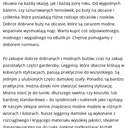
obuwia na każdą okazję, jak i każdą porę roku. Od wygodnych
balerin, czy sznurowanych tenisówek, po buty na obcasie i
czółenka, które posiadają różne rodzaje obcasów i nosków.
Dobrze dobrane buty na obcasie, które są zarazem modne,
wspaniale wysmuklają nogi. Warto kupić coś odpowiedniego,
modnego i wygodnego na eButik.pl. Chętnie pomagamy z
doborem rozmiaru.
Po zakupie dobrze dobranych i modnych butów, czas na zakup
pozostałych części garderoby. Legginsy, które obecnie królują w
kobiecych stylizacjach, pasują praktycznie do wszystkiego. Są
jednym z ulubionych części damskiej szafy. Ponadto, są bardzo
praktyczne, można dzięki nim stworzyć świetną stylizację.
Można nosić je do tuniki, dłuższego swetra, czy koszulki, lub
bardziej standardowo – do spódniczek i sukienek jako rajstopy.
W naszym sklepie online znajdziesz modne modele w różnych
wzorach i kolorach. Nasze legginsy damskie są wykonane z
rozciągliwego i kryjącego materiału wysokiej jakości, idealnie
dopasowującego się do ciała, pięknie podkreślając kształt