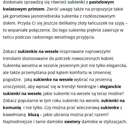
doskonale sprawdzą się również
sukienki z
pastelowym
kwiatowym printem
. Zwróć uwagę także na propozycje takie
jak gorsetowa jasnoniebieska sukienka z rozkloszowanym
dołem. Przyda Ci się jeszcze delikatny złoty łańcuszek na szyję –
to wspaniałe połączenie. Do tego sukienka pięknie zawiruje w
tańcu podczas radosnego weselnego przyjęcia.
Zobacz
sukienkie na wesele
inspirowane najnowszymi
trendami dostosowane do potrzeb nowoczesnych kobiet.
Sukienka weselna w sezonie jesiennym jest nie tylko elegancka,
ale także przemyślana pod kątem komfortu w zmiennej
pogodzie. Jaką
sukienke na wesele
wybrać na jesienną
uroczystość, aby wpisać się w trendy! Niedrogie i
eleganckie
sukienki na wesele
, j
akie sukienki na wesele są teraz modne?
Zobacz popularne w tym roku sukienki na wesele,
sukienki na
komunię
i nie tylko. Czy można prać wieczorową
sukienke
z
bawełnianą
bluzą
– jakie ubrania można prać razem?
Najmodniejsze i tanie damskie
swetery
damskie w stylizacjach.