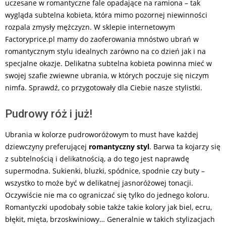
uczesane w romantyczne fale opadające na ramiona – tak
wygląda subtelna kobieta, która mimo pozornej niewinności
rozpala zmysły mężczyzn. W sklepie internetowym
Factoryprice.pl mamy do zaoferowania mnóstwo ubrań w
romantycznym stylu idealnych zarówno na co dzień jak i na
specjalne okazje. Delikatna subtelna kobieta powinna mieć w
swojej szafie zwiewne ubrania, w których poczuje się niczym
nimfa. Sprawdź, co przygotowały dla Ciebie nasze stylistki.
Pudrowy róż i już!
Ubrania w kolorze pudroworóżowym to must have każdej
dziewczyny preferującej
romantyczny styl
. Barwa ta kojarzy się
z subtelnością i delikatnością, a do tego jest naprawdę
supermodna. Sukienki, bluzki, spódnice, spodnie czy buty –
wszystko to może być w delikatnej jasnoróżowej tonacji.
Oczywiście nie ma co ograniczać się tylko do jednego koloru.
Romantyczki upodobały sobie także takie kolory jak biel, ecru,
błękit, mięta, brzoskwiniowy… Generalnie w takich stylizacjach