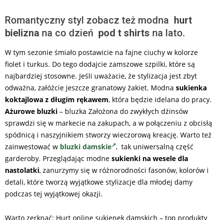
Romantyczny styl zobacz też modna
hurt
bielizna
na co dzień
pod t shirts
na lato.
W tym sezonie śmiało postawicie na fajne ciuchy w kolorze
fiolet i turkus. Do tego dodajcie zamszowe szpilki, które są
najbardziej stosowne. Jeśli uważacie, że stylizacja jest zbyt
odważna, załóżcie jeszcze granatowy żakiet. Modna
sukienka
koktajlowa z długim rękawem
, która będzie idelana do pracy.
Ażurowe bluzki
– bluzka Założona do zwykłych dżinsów
sprawdzi się w markecie na zakupach, a w połączeniu z obcisłą
spódnicą i naszyjnikiem stworzy wieczorową kreację. Warto też
zainwestować w
bluzki damskie
, tak uniwersalną część
garderoby. Przeglądając modne
sukienki na wesele dla
nastolatki
, zanurzymy się w różnorodności fasonów, kolorów i
detali, które tworzą wyjątkowe stylizacje dla młodej damy
podczas tej wyjątkowej okazji.
Warto zerknąć: Hurt online sukienek damskich – top produkty