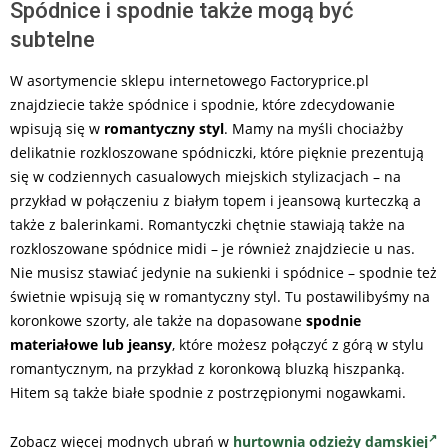
Spódnice i spodnie także mogą być
subtelne
W asortymencie sklepu internetowego Factoryprice.pl
znajdziecie także spódnice i spodnie, które zdecydowanie
wpisują się w
romantyczny styl
. Mamy na myśli chociażby
delikatnie rozkloszowane spódniczki, które pięknie prezentują
się w codziennych casualowych miejskich stylizacjach – na
przykład w połączeniu z białym topem i jeansową kurteczką a
także z balerinkami. Romantyczki chętnie stawiają także na
rozkloszowane spódnice midi – je również znajdziecie u nas.
Nie musisz stawiać jedynie na sukienki i spódnice – spodnie też
świetnie wpisują się w romantyczny styl. Tu postawilibyśmy na
koronkowe szorty, ale także na dopasowane
spodnie
materiałowe lub jeansy
, które możesz połączyć z górą w stylu
romantycznym, na przykład z koronkową bluzką hiszpanką.
Hitem są także białe spodnie z postrzępionymi nogawkami.
Zobacz więcej modnych ubrań w
hurtownia odzieży damskiej