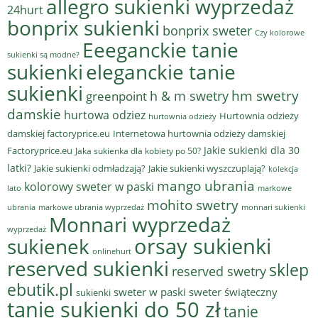
allegro sukienki wyprzedaż
24hurt
bonprix sukienki
bonprix sweter
Czy kolorowe
Eeeganckie tanie
sukienki są modne?
sukienki
eleganckie tanie
sukienki
hm swetry
h & m swetry
greenpoint
damskie
hurtowa odziez
Hurtownia odzieży
hurtownia odzieży
damskiej factoryprice.eu
Internetowa hurtownia odzieży damskiej
Jakie sukienki dla 30
Factoryprice.eu
Jaka sukienka dla kobiety po 50?
latki?
Jakie sukienki odmładzają?
Jakie sukienki wyszczuplają?
kolekcja
mango ubrania
kolorowy sweter w paski
lato
markowe
mohito swetry
ubrania
markowe ubrania wyprzedaż
monnari sukienki
Monnari wyprzedaż
wyprzedaż
sukienek
orsay sukienki
onlinehurt
reserved sukienki
sklep
reserved swetry
ebutik.pl
sweter w paski
sweter świąteczny
sukienki
tanie sukienki do 50 zł
tanie