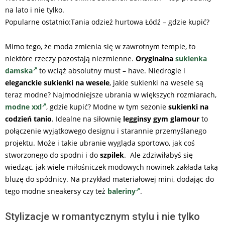
na lato i nie tylko.
Popularne ostatnio:Tania odzież hurtowa Łódź – gdzie kupić?
Mimo tego, że moda zmienia się w zawrotnym tempie, to
niektóre rzeczy pozostają niezmienne.
Oryginalna
sukienka
damska
to wciąż absolutny must – have. Niedrogie i
eleganckie sukienki na wesele
, j
akie sukienki na wesele są
teraz modne? Najmodniejsze ubrania w większych rozmiarach,
modne xxl
, gdzie kupić?
Modne w tym sezonie
sukienki na
codzień tanio
. Idealne na siłownię
legginsy gym glamour
to
połączenie wyjątkowego designu i starannie przemyślanego
projektu. Może i takie ubranie wygląda sportowo, jak coś
stworzonego do spodni i do
szpilek
. Ale zdziwiłabyś się
wiedząc, jak wiele miłośniczek modowych nowinek zakłada taką
bluzę do spódnicy. Na przykład materiałowej mini, dodając do
tego modne sneakersy czy też
baleriny
.
Stylizacje w romantycznym stylu i nie tylko