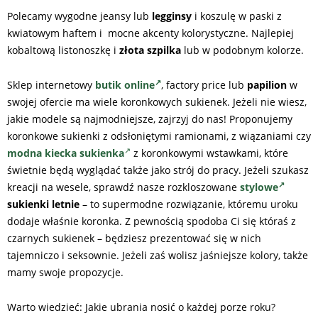
Polecamy wygodne jeansy lub
legginsy
i koszulę w paski z
kwiatowym haftem i mocne akcenty kolorystyczne. Najlepiej
kobaltową listonoszkę i
złota szpilka
lub w podobnym kolorze.
Sklep internetowy
butik online
, factory price lub
papilion
w
swojej ofercie ma wiele koronkowych sukienek. Jeżeli nie wiesz,
jakie modele są najmodniejsze, zajrzyj do nas! Proponujemy
koronkowe sukienki z odsłoniętymi ramionami, z wiązaniami czy
modna kiecka sukienka
z koronkowymi wstawkami, które
świetnie będą wyglądać także jako strój do pracy. Jeżeli szukasz
kreacji na wesele, sprawdź nasze rozkloszowane
stylowe
sukienki letnie
– to supermodne rozwiązanie, któremu uroku
dodaje właśnie koronka. Z pewnością spodoba Ci się któraś z
czarnych sukienek – będziesz prezentować się w nich
tajemniczo i seksownie. Jeżeli zaś wolisz jaśniejsze kolory, także
mamy swoje propozycje.
Warto wiedzieć: Jakie ubrania nosić o każdej porze roku?