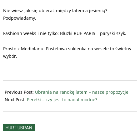
Nie wiesz Jak się ubierać między latem a jesienią?
Podpowiadamy.
Fashionn weeks i nie tylko: Bluzki RUE PARIS – paryski szyk.
Prosto z Mediolanu: Pastelowa sukienka na wesele to świetny
wybór.
2025-
07-
Previous Post:
Ubrania na randkę latem – nasze propozycje
24
Next Post:
Perełki – czy jest to nadal modne?
HURT UBRAŃ