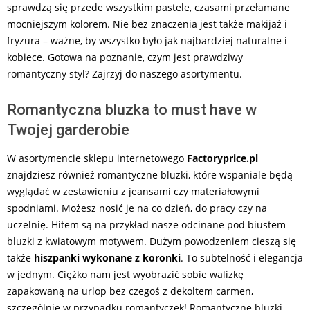
sprawdzą się przede wszystkim pastele, czasami przełamane
mocniejszym kolorem. Nie bez znaczenia jest także makijaż i
fryzura – ważne, by wszystko było jak najbardziej naturalne i
kobiece. Gotowa na poznanie, czym jest prawdziwy
romantyczny styl? Zajrzyj do naszego asortymentu.
Romantyczna bluzka to must have w
Twojej garderobie
W asortymencie sklepu internetowego
Factoryprice.pl
znajdziesz również romantyczne bluzki, które wspaniale będą
wyglądać w zestawieniu z jeansami czy materiałowymi
spodniami. Możesz nosić je na co dzień, do pracy czy na
uczelnię. Hitem są na przykład nasze odcinane pod biustem
bluzki z kwiatowym motywem. Dużym powodzeniem cieszą się
także
hiszpanki wykonane z koronki
. To subtelność i elegancja
w jednym. Ciężko nam jest wyobrazić sobie walizkę
zapakowaną na urlop bez czegoś z dekoltem carmen,
szczególnie w przypadku romantyczek! Romantyczne bluzki