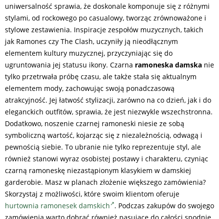
uniwersalność sprawia, że doskonale komponuje się z różnymi
stylami, od rockowego po casualowy, tworząc zrównoważone i
stylowe zestawienia. Inspiracje zespołów muzycznych, takich
jak Ramones czy The Clash, uczyniły ją nieodłącznym
elementem kultury muzycznej, przyczyniając się do
ugruntowania jej statusu ikony. Czarna
ramoneska damska
nie
tylko przetrwała próbę czasu, ale także stała się aktualnym
elementem mody, zachowując swoją ponadczasową
atrakcyjność. Jej łatwość stylizacji, zarówno na co dzień, jak i do
eleganckich outfitów, sprawia, że jest niezwykle wszechstronna.
Dodatkowo, noszenie czarnej ramoneski niesie ze sobą
symboliczną wartość, kojarząc się z niezależnością, odwagą i
pewnością siebie. To ubranie nie tylko reprezentuje styl, ale
również stanowi wyraz osobistej postawy i charakteru, czyniąc
czarną ramoneskę niezastąpionym klasykiem w damskiej
garderobie. Masz w planach złożenie większego zamówienia?
Skorzystaj z możliwości, które swoim klientom oferuje
hurtownia ramonesek damskich
. Podczas zakupów do swojego
zamówienia warto dobrać również pasujące do całości spodnie.