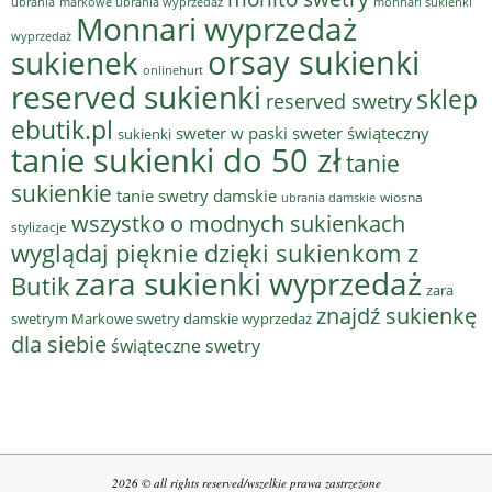
ubrania
markowe ubrania wyprzedaż
monnari sukienki
Monnari wyprzedaż
wyprzedaż
sukienek
orsay sukienki
onlinehurt
reserved sukienki
sklep
reserved swetry
ebutik.pl
sweter w paski
sweter świąteczny
sukienki
tanie sukienki do 50 zł
tanie
sukienkie
tanie swetry damskie
wiosna
ubrania damskie
wszystko o modnych sukienkach
stylizacje
wyglądaj pięknie dzięki sukienkom z
zara sukienki wyprzedaż
Butik
zara
znajdź sukienkę
swetrym Markowe swetry damskie wyprzedaż
dla siebie
świąteczne swetry
2026 © all rights reserved/wszelkie prawa zastrzeżone