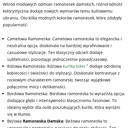
Wśród modowych odmian ramonesek damskich, różnorodność
kolorystyczna dodaje nowych wymiarów temu kultowemu
ubraniu. Oto kilka modnych kolorów ramonesek, które zdobyły
popularność:
Camelowa Ramoneska: Camelowa ramoneska to elegancka i
neutralna opcja, doskonała na bardziej wyrafinowane i
casualowe stylizacje. Ten klasyczny odcień dodaje
subtelności, pozostając jednocześnie ponadczasowy.
Różowa Ramoneska: Różowa
kurtka biker
dodaje odrobinę
kobiecości i świeżości do stylizacji. Doskonale kontrastuje z
rockowym charakterem ramoneski, tworząc wyjątkowe
połączenie mocy i delikatności.
Bordowa Ramoneska: Bordowa ramoneska to wyrazista opcja,
dodająca głębi i intensywności klasycznemu fasonowi. To
idealny wybór dla osób poszukujących kurtki, która wyróżni
się w tłumie.
Beżowa
Ramoneska Damska
: Beżowa ramoneska to
uniwersalna propozycja, pasująca do wielu stylizacji. Ten