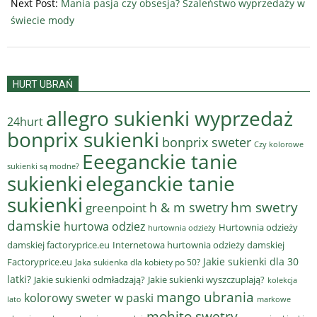
Next Post:
Mania pasja czy obsesja? Szaleństwo wyprzedaży w
świecie mody
HURT UBRAŃ
allegro sukienki wyprzedaż
24hurt
bonprix sukienki
bonprix sweter
Czy kolorowe
Eeeganckie tanie
sukienki są modne?
sukienki
eleganckie tanie
sukienki
hm swetry
h & m swetry
greenpoint
damskie
hurtowa odziez
Hurtownia odzieży
hurtownia odzieży
damskiej factoryprice.eu
Internetowa hurtownia odzieży damskiej
Jakie sukienki dla 30
Factoryprice.eu
Jaka sukienka dla kobiety po 50?
latki?
Jakie sukienki odmładzają?
Jakie sukienki wyszczuplają?
kolekcja
mango ubrania
kolorowy sweter w paski
lato
markowe
mohito swetry