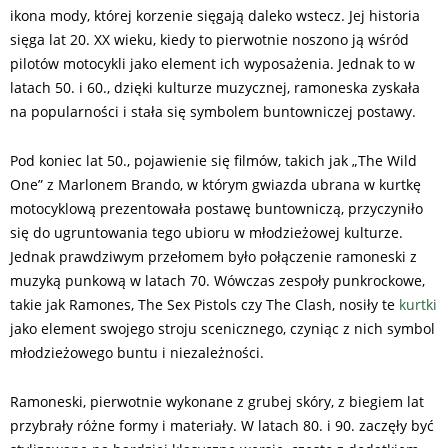
ikona mody, której korzenie sięgają daleko wstecz. Jej historia
sięga lat 20. XX wieku, kiedy to pierwotnie noszono ją wśród
pilotów motocykli jako element ich wyposażenia. Jednak to w
latach 50. i 60., dzięki kulturze muzycznej, ramoneska zyskała
na popularności i stała się symbolem buntowniczej postawy.
Pod koniec lat 50., pojawienie się filmów, takich jak „The Wild
One” z Marlonem Brando, w którym gwiazda ubrana w kurtkę
motocyklową prezentowała postawę buntowniczą, przyczyniło
się do ugruntowania tego ubioru w młodzieżowej kulturze.
Jednak prawdziwym przełomem było połączenie ramoneski z
muzyką punkową w latach 70. Wówczas zespoły punkrockowe,
takie jak Ramones, The Sex Pistols czy The Clash, nosiły te
kurtki
jako element swojego stroju scenicznego, czyniąc z nich symbol
młodzieżowego buntu i niezależności.
Ramoneski, pierwotnie wykonane z grubej skóry, z biegiem lat
przybrały różne formy i materiały. W latach 80. i 90. zaczęły być