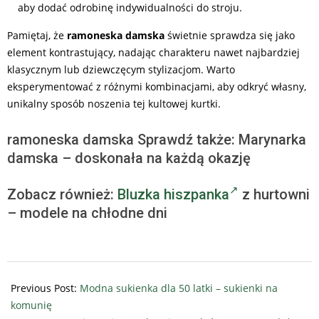
aby dodać odrobinę indywidualności do stroju.
Pamiętaj, że
ramoneska damska
świetnie sprawdza się jako
element kontrastujący, nadając charakteru nawet najbardziej
klasycznym lub dziewczęcym stylizacjom. Warto
eksperymentować z różnymi kombinacjami, aby odkryć własny,
unikalny sposób noszenia tej kultowej kurtki.
ramoneska damska Sprawdź także: Marynarka
damska – doskonała na każdą okazję
Zobacz również:
Bluzka hiszpanka
z hurtowni
– modele na chłodne dni
2025-
05-
Previous Post:
Modna sukienka dla 50 latki – sukienki na
09
komunię