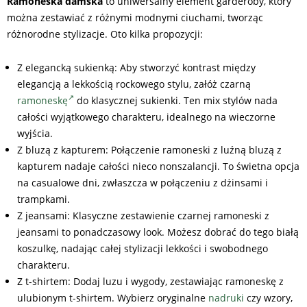
Ramoneska damska
to uniwersalny element garderoby, który
można zestawiać z różnymi modnymi ciuchami, tworząc
różnorodne stylizacje. Oto kilka propozycji:
Z elegancką sukienką: Aby stworzyć kontrast między
elegancją a lekkością rockowego stylu, załóż czarną
ramoneskę
do klasycznej sukienki. Ten mix stylów nada
całości wyjątkowego charakteru, idealnego na wieczorne
wyjścia.
Z bluzą z kapturem: Połączenie ramoneski z luźną bluzą z
kapturem nadaje całości nieco nonszalancji. To świetna opcja
na casualowe dni, zwłaszcza w połączeniu z dżinsami i
trampkami.
Z jeansami: Klasyczne zestawienie czarnej ramoneski z
jeansami to ponadczasowy look. Możesz dobrać do tego białą
koszulkę, nadając całej stylizacji lekkości i swobodnego
charakteru.
Z t-shirtem: Dodaj luzu i wygody, zestawiając ramoneskę z
ulubionym t-shirtem. Wybierz oryginalne
nadruki
czy wzory,