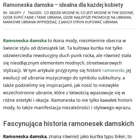
Ramoneska damska – idealna dla każdej kobiety
IN:
SKLEPY
TAGGED:
CO BĘDZIE MODNE W
,
CO JEST MODNE W TYM SEZONIE
,
GDZIE KUPIĆ FAJNE I TANIE UBRANIA
,
GDZIE NAJLEPSZE PROMOCJE NA UBRANIA
,
MARKOWE UBRANIA WYPRZEDAŻ
,
Z JAKICH STRON KUPOWAĆ UBRANIA
Ramoneska damska
to ikona mody, niezmiennie obecna w
świecie stylu od dziesiątek lat. Ta kultowa kurtka nie tylko
odzwierciedla rewolucyjny duch punk rocka, ale również stała
się nieodłącznym elementem modnych, streetwearowych
stylizacji. W tym artykule przyjrzymy się historii
ramoneski
, jej
ewolucji od ubrania muzycznego do symbolu subkultury, a
także podzielimy się inspiracjami, jak nosić to niezwykle
wszechstronne ubranie, które z łatwością wpasowuje się w
różne estetyki i okazje. Ramoneska to nie tylko kawałek historii
mody, to także manifestacja niezależności i stylowego wyrazu.
Fascynująca historia ramonesek damskich
Ramoneska damska
, znana również jako kurtka typu biker, to