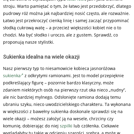
stroju. Warto pamiętać o tym, że łatwo jest przedobrzyć, dlatego
pudrowy róż można jak najbardziej nosić często, ale rozważnie.
Łatwo jest przekroczyć cienką linię i samej zacząć przypominać
słodką cukrową watę – a przecież większości kobiet nie o to
chodzi. Ma być słodko i uroczo, ale z gustem. Sprawdź, co
proponują nasze stylistki.
Sukienka idealna na wiele okazji
Nasz pierwszy typ to niesamowicie kobieca jasnoróżowa
sukienka
z odkrytymi ramionami. Jest to model przepięknie
podkreślający figurę – pozornie bardzo klasyczny, może
zdaniem niektórych osób na pierwszy rzut oka nieco „nudny”,
ale nic bardziej mylnego. Odsłonięte ramiona dodają temu
ubraniu szyku, nieco uwodzicielskiego charakteru. Ta wykonana
w większości z bawełny sukienka doskonale sprawdzi się na
wiele okazji – możesz założyć ją na wesele, chrzciny czy
komunię, dobierając do niej
szpilki
lub czółenka. Ciekawie
wyglądałyby tu takie w odcieniu szarości, srebra, a może w