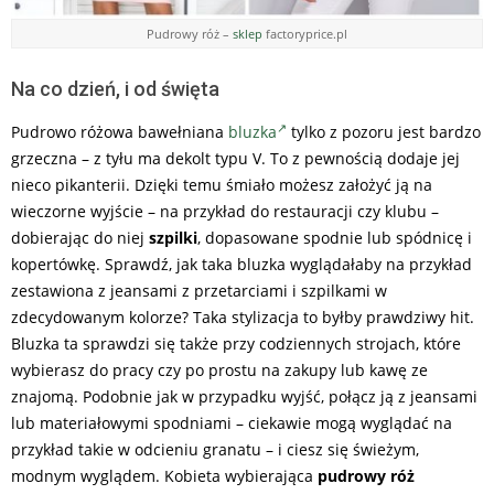
Pudrowy róż –
sklep
factoryprice.pl
Na co dzień, i od święta
Pudrowo różowa bawełniana
bluzka
tylko z pozoru jest bardzo
grzeczna – z tyłu ma dekolt typu V. To z pewnością dodaje jej
nieco pikanterii. Dzięki temu śmiało możesz założyć ją na
wieczorne wyjście – na przykład do restauracji czy klubu –
dobierając do niej
szpilki
, dopasowane spodnie lub spódnicę i
kopertówkę. Sprawdź, jak taka bluzka wyglądałaby na przykład
zestawiona z jeansami z przetarciami i szpilkami w
zdecydowanym kolorze? Taka stylizacja to byłby prawdziwy hit.
Bluzka ta sprawdzi się także przy codziennych strojach, które
wybierasz do pracy czy po prostu na zakupy lub kawę ze
znajomą. Podobnie jak w przypadku wyjść, połącz ją z jeansami
lub materiałowymi spodniami – ciekawie mogą wyglądać na
przykład takie w odcieniu granatu – i ciesz się świeżym,
modnym wyglądem. Kobieta wybierająca
pudrowy róż