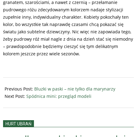
granatem, szarościami, a nawet z czernią – przełamanie
pudrowego różu zdecydowanym kolorzem nadaje stylizacji
zupełnie inny, indywidualny charakter. Kobiety pokochały ten
kolor, bo wszystkie tak naprawdę czasami chcą pokazać się
światu jako subtelne dziewczyny. Nic więc nie zapowiada tego,
żeby pudrowy róż miał nagle z dnia na dzień stać się niemodny
– prawdopodobnie będziemy cieszyć się tym delikatnym
kolorem jeszcze przez wiele sezonów.
2018-
02-
Previous Post:
Bluzki w paski – nie tylko dla marynarzy
11
Next Post:
Spódnica mini: przegląd modeli
HURT UBRAŃ