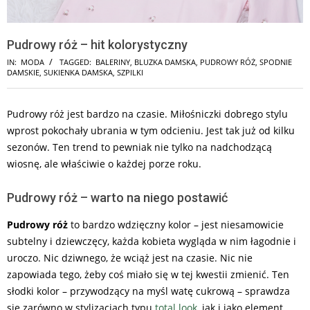
Pudrowy róż – hit kolorystyczny
IN:
MODA
TAGGED:
BALERINY
,
BLUZKA DAMSKA
,
PUDROWY RÓŻ
,
SPODNIE
DAMSKIE
,
SUKIENKA DAMSKA
,
SZPILKI
Pudrowy róż jest bardzo na czasie. Miłośniczki dobrego stylu
wprost pokochały ubrania w tym odcieniu. Jest tak już od kilku
sezonów. Ten trend to pewniak nie tylko na nadchodzącą
wiosnę, ale właściwie o każdej porze roku.
Pudrowy róż – warto na niego postawić
Pudrowy róż
to bardzo wdzięczny kolor – jest niesamowicie
subtelny i dziewczęcy, każda kobieta wygląda w nim łagodnie i
uroczo. Nic dziwnego, że wciąż jest na czasie. Nic nie
zapowiada tego, żeby coś miało się w tej kwestii zmienić. Ten
słodki kolor – przywodzący na myśl watę cukrową – sprawdza
się zarówno w stylizacjach typu
total look
, jak i jako element