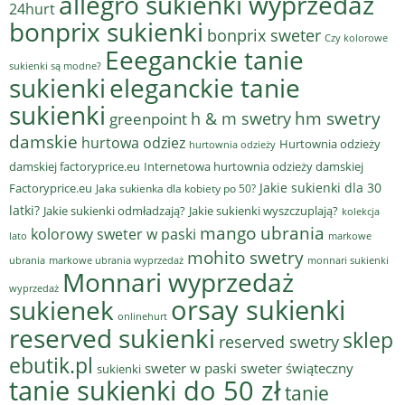
allegro sukienki wyprzedaż
24hurt
bonprix sukienki
bonprix sweter
Czy kolorowe
Eeeganckie tanie
sukienki są modne?
sukienki
eleganckie tanie
sukienki
hm swetry
h & m swetry
greenpoint
damskie
hurtowa odziez
Hurtownia odzieży
hurtownia odzieży
damskiej factoryprice.eu
Internetowa hurtownia odzieży damskiej
Jakie sukienki dla 30
Factoryprice.eu
Jaka sukienka dla kobiety po 50?
latki?
Jakie sukienki odmładzają?
Jakie sukienki wyszczuplają?
kolekcja
mango ubrania
kolorowy sweter w paski
lato
markowe
mohito swetry
ubrania
markowe ubrania wyprzedaż
monnari sukienki
Monnari wyprzedaż
wyprzedaż
sukienek
orsay sukienki
onlinehurt
reserved sukienki
sklep
reserved swetry
ebutik.pl
sweter w paski
sweter świąteczny
sukienki
tanie sukienki do 50 zł
tanie