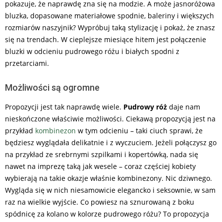
pokazuje, że naprawdę zna się na modzie. A może jasnoróżowa
bluzka, dopasowane materiałowe spodnie, baleriny i większych
rozmiarów naszyjnik? Wypróbuj taką stylizację i pokaż, że znasz
się na trendach. W cieplejsze miesiące hitem jest połączenie
bluzki w odcieniu pudrowego różu i białych spodni z
przetarciami.
Możliwości są ogromne
Propozycji jest tak naprawdę wiele.
Pudrowy róż
daje nam
nieskończone właściwie możliwości. Ciekawą propozycją jest na
przykład
kombinezon
w tym odcieniu – taki ciuch sprawi, że
będziesz wyglądała delikatnie i z wyczuciem. Jeżeli połączysz go
na przykład ze srebrnymi szpilkami i kopertówką, nada się
nawet na imprezę taką jak wesele – coraz częściej kobiety
wybierają na takie okazje właśnie kombinezony. Nic dziwnego.
Wygląda się w nich niesamowicie elegancko i seksownie, w sam
raz na wielkie wyjście. Co powiesz na sznurowaną z boku
spódnicę za kolano w kolorze pudrowego różu? To propozycja