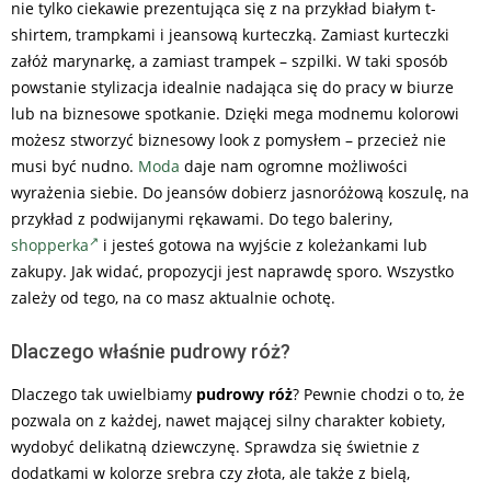
nie tylko ciekawie prezentująca się z na przykład białym t-
shirtem, trampkami i jeansową kurteczką. Zamiast kurteczki
załóż marynarkę, a zamiast trampek – szpilki. W taki sposób
powstanie stylizacja idealnie nadająca się do pracy w biurze
lub na biznesowe spotkanie. Dzięki mega modnemu kolorowi
możesz stworzyć biznesowy look z pomysłem – przecież nie
musi być nudno.
Moda
daje nam ogromne możliwości
wyrażenia siebie. Do jeansów dobierz jasnoróżową koszulę, na
przykład z podwijanymi rękawami. Do tego baleriny,
shopperka
i jesteś gotowa na wyjście z koleżankami lub
zakupy. Jak widać, propozycji jest naprawdę sporo. Wszystko
zależy od tego, na co masz aktualnie ochotę.
Dlaczego właśnie pudrowy róż?
Dlaczego tak uwielbiamy
pudrowy róż
? Pewnie chodzi o to, że
pozwala on z każdej, nawet mającej silny charakter kobiety,
wydobyć delikatną dziewczynę. Sprawdza się świetnie z
dodatkami w kolorze srebra czy złota, ale także z bielą,