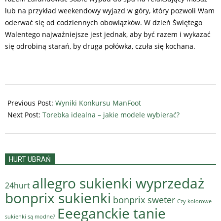
lub na przykład weekendowy wyjazd w góry, który pozwoli Wam
oderwać się od codziennych obowiązków. W dzień Świętego
Walentego najważniejsze jest jednak, aby być razem i wykazać
się odrobiną starań, by druga połówka, czuła się kochana.
2018-
01-
Previous Post:
Wyniki Konkursu ManFoot
16
Next Post:
Torebka idealna – jakie modele wybierać?
HURT UBRAŃ
allegro sukienki wyprzedaż
24hurt
bonprix sukienki
bonprix sweter
Czy kolorowe
Eeeganckie tanie
sukienki są modne?