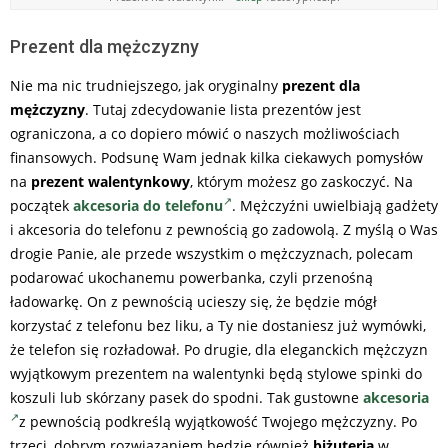
Prezent dla mężczyzny
Nie ma nic trudniejszego, jak oryginalny
prezent dla
mężczyzny
. Tutaj zdecydowanie lista prezentów jest
ograniczona, a co dopiero mówić o naszych możliwościach
finansowych. Podsunę Wam jednak kilka ciekawych pomysłów
na
prezent walentynkowy
, którym możesz go zaskoczyć. Na
początek
akcesoria do telefonu
. Mężczyźni uwielbiają gadżety
i akcesoria do telefonu z pewnością go zadowolą. Z myślą o Was
drogie Panie, ale przede wszystkim o mężczyznach, polecam
podarować ukochanemu powerbanka, czyli przenośną
ładowarkę. On z pewnością ucieszy się, że będzie mógł
korzystać z telefonu bez liku, a Ty nie dostaniesz już wymówki,
że telefon się rozładował. Po drugie, dla eleganckich mężczyzn
wyjątkowym prezentem na walentynki będą stylowe spinki do
koszuli lub skórzany pasek do spodni. Tak gustowne
akcesoria
z pewnością podkreślą wyjątkowość Twojego mężczyzny. Po
trzeci, dobrym rozwiązaniem będzie również
biżuteria
w