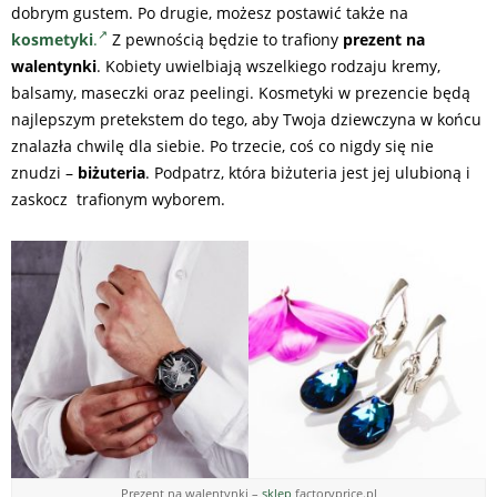
dobrym gustem. Po drugie, możesz postawić także na
kosmetyki
.
Z pewnością będzie to trafiony
prezent na
walentynki
. Kobiety uwielbiają wszelkiego rodzaju kremy,
balsamy, maseczki oraz peelingi. Kosmetyki w prezencie będą
najlepszym pretekstem do tego, aby Twoja dziewczyna w końcu
znalazła chwilę dla siebie. Po trzecie, coś co nigdy się nie
znudzi –
biżuteria
. Podpatrz, która biżuteria jest jej ulubioną i
zaskocz trafionym wyborem.
Prezent na walentynki –
sklep
factoryprice.pl