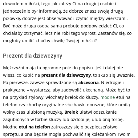
dowodem miłości, tego jak zależy Ci na drugiej osobie i
jednocześnie był informacją, że dobrze znasz swoją drugą
połówkę, dobrze jest obserwować i czytać między wierszami.
Być może druga osoba sama próbuje podpowiedzieć Ci, co
chciałaby otrzymać, lecz nie robi tego wprost. Zastanów się, co
mogłoby umilić choćby chwilę Twojej miłości?
Prezent dla dziewczyny
Mężczyźni mają tu ogromne pole do popisu. Jeśli dalej nie
wiesz, co kupić na
prezent dla dziewczyny
, to skup się uważnie.
Po pierwsze, zawsze sprawdzone są
akcesoria
. Niedrogie i
praktyczne – wystarczą, aby zadowolić ukochaną. Może być to
na przykład stylowy, włochaty brelok do kluczy,
modne
etui na
telefon czy choćby oryginalne słuchawki douszne, które umilą
wolny czas ulubioną muzyką.
Brelok
ułatwi odszukanie
zagubionych w torbie kluczy lub ozdobi jej ulubioną torbę.
Modne
etui na telefon
zatroszczy się o bezpieczeństwo
sprzętu, a ona będzie mogła pochwalić się koleżankom Twoim