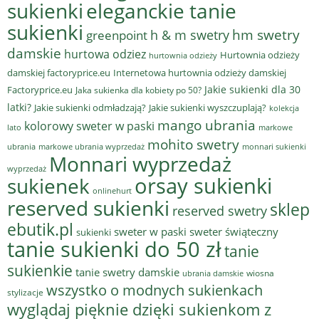
sukienki
eleganckie tanie
sukienki
hm swetry
h & m swetry
greenpoint
damskie
hurtowa odziez
Hurtownia odzieży
hurtownia odzieży
damskiej factoryprice.eu
Internetowa hurtownia odzieży damskiej
Jakie sukienki dla 30
Factoryprice.eu
Jaka sukienka dla kobiety po 50?
latki?
Jakie sukienki odmładzają?
Jakie sukienki wyszczuplają?
kolekcja
mango ubrania
kolorowy sweter w paski
lato
markowe
mohito swetry
ubrania
markowe ubrania wyprzedaż
monnari sukienki
Monnari wyprzedaż
wyprzedaż
sukienek
orsay sukienki
onlinehurt
reserved sukienki
sklep
reserved swetry
ebutik.pl
sweter w paski
sweter świąteczny
sukienki
tanie sukienki do 50 zł
tanie
sukienkie
tanie swetry damskie
wiosna
ubrania damskie
wszystko o modnych sukienkach
stylizacje
wyglądaj pięknie dzięki sukienkom z