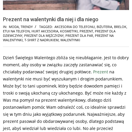
Prezent na walentynki dla niej i dla niego
IN:
MODA
,
TRENDY
TAGGED:
AKCESORIA DO TELEFONU
,
BIŻUTERIA
,
BRELOK
,
ETUI NA TELEFON
,
HURT AKCESORIA
,
KOSMETYKI
,
PREZENT
,
PREZENT DLA
DZIEWCZYNY
,
PREZENT DLA MĘŻCZYZNY
,
PREZENT DLA PAR
,
PREZENT NA
WALENTYNKI
,
T-SHIRT Z NADRUKIEM
,
WALENTYNKI
Dzień Świętego Walentego zbliża się nieubłaganie. Jest to dobry
moment, aby osoby w związku zaczęły zastanawiać się, co
chciałaby podarować swojej drugiej połówce.
Prezent
na
walentynki nie musi być wyszukanym i drogim podarunkiem.
Może być to tani upominek, który będzie dowodem pamięci i
troski o swoją ukochaną czy ukochanego. Być może nie każdy z
Was ma pomysł na prezent walentynkowy, dlatego dziś
postanowiłam pomóc Wam odnaleźć coś, co idealnie sprawdzi
się w tym dniu jako wyjątkowy podarunek. Najważniejsze, aby
prezent pasował do obdarowywanej osoby, dlatego podstawą
jest, abyś wiedział lub wiedziała co lubi. No ale przecież