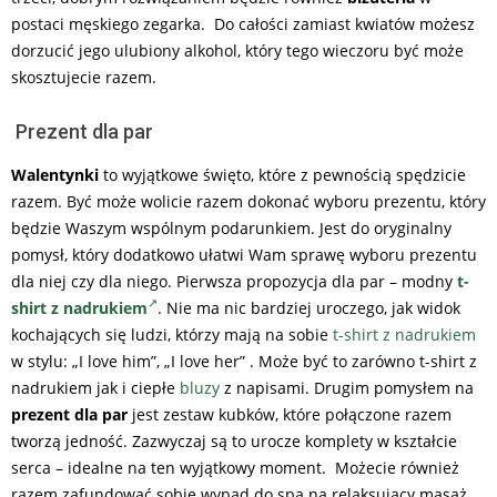
postaci męskiego zegarka. Do całości zamiast kwiatów możesz
dorzucić jego ulubiony alkohol, który tego wieczoru być może
skosztujecie razem.
Prezent dla par
Walentynki
to wyjątkowe święto, które z pewnością spędzicie
razem. Być może wolicie razem dokonać wyboru prezentu, który
będzie Waszym wspólnym podarunkiem. Jest do oryginalny
pomysł, który dodatkowo ułatwi Wam sprawę wyboru prezentu
dla niej czy dla niego. Pierwsza propozycja dla par – modny
t-
shirt z nadrukiem
. Nie ma nic bardziej uroczego, jak widok
kochających się ludzi, którzy mają na sobie
t-shirt z nadrukiem
w stylu: „I love him”, „I love her” . Może być to zarówno t-shirt z
nadrukiem jak i ciepłe
bluzy
z napisami. Drugim pomysłem na
prezent dla par
jest zestaw kubków, które połączone razem
tworzą jedność. Zazwyczaj są to urocze komplety w kształcie
serca – idealne na ten wyjątkowy moment. Możecie również
razem zafundować sobie wypad do spa na relaksujący masaż