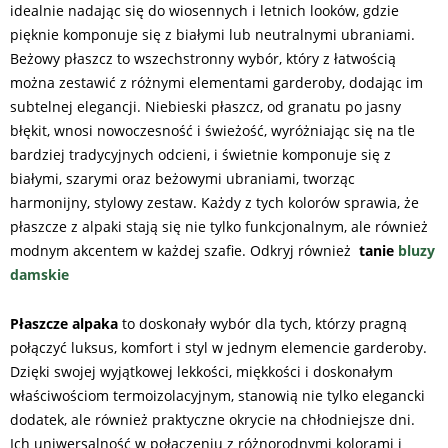
idealnie nadając się do wiosennych i letnich looków, gdzie
pięknie komponuje się z białymi lub neutralnymi ubraniami.
Beżowy płaszcz to wszechstronny wybór, który z łatwością
można zestawić z różnymi elementami garderoby, dodając im
subtelnej elegancji. Niebieski płaszcz, od granatu po jasny
błękit, wnosi nowoczesność i świeżość, wyróżniając się na tle
bardziej tradycyjnych odcieni, i świetnie komponuje się z
białymi, szarymi oraz beżowymi ubraniami, tworząc
harmonijny, stylowy zestaw. Każdy z tych kolorów sprawia, że
płaszcze z alpaki stają się nie tylko funkcjonalnym, ale również
modnym akcentem w każdej szafie. Odkryj również
tanie
bluzy
damskie
Płaszcze alpaka
to doskonały wybór dla tych, którzy pragną
połączyć luksus, komfort i styl w jednym elemencie garderoby.
Dzięki swojej wyjątkowej lekkości, miękkości i doskonałym
właściwościom termoizolacyjnym, stanowią nie tylko elegancki
dodatek, ale również praktyczne okrycie na chłodniejsze dni.
Ich uniwersalność w połączeniu z różnorodnymi kolorami i