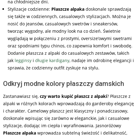
na chłodniejsze dni.
Stylizacje codzienne:
Płaszcze alpaka
doskonale sprawdzają
się także w codziennych, casualowych stylizacjach. Można je
nosić do jeansów, casualowych swetrów i sneakersów,
tworząc wygodny, ale modny look na co dzień. Świetnie
wyglądają w połączeniu z prostymi, oversize’owymi swetrami
oraz spodniami typu chinos, co zapewnia komfort i swobodę.
Dodanie płaszcza z alpaki do casualowych zestawów, takich
jak
legginsy
i
długie kardigany
, nadaje im odrobinę elegancji i
sprawia, że codzienny outfit zyskuje na stylu.
Odkryj modne kolory płaszczy damskich
Zastanawiasz się,
c
zy warto kupić płaszcz z alpaki
?
Płaszcze z
alpaki w różnych kolorach wprowadzają do garderoby elegancję
i charakter. Camelowy płaszcz jest klasyczny i ponadczasowy,
doskonale wpisując się zarówno w eleganckie, jak i casualowe
stylizacje, dodając im ciepła i wyrafinowania. Jasnoróżowy
Płaszcze alpaka
wprowadza subtelną świeżość i delikatność,