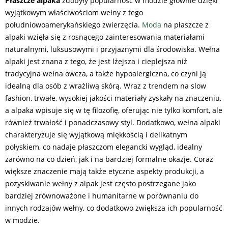
Płaszcze alpaka
zdobyły popularność w modzie głównie dzięki
wyjątkowym właściwościom wełny z tego
południowoamerykańskiego zwierzęcia.
Moda
na płaszcze z
alpaki wzięła się z rosnącego zainteresowania materiałami
naturalnymi, luksusowymi i przyjaznymi dla środowiska. Wełna
alpaki jest znana z tego, że jest lżejsza i cieplejsza niż
tradycyjna wełna owcza, a także hypoalergiczna, co czyni ją
idealną dla osób z wrażliwą skórą. Wraz z trendem na slow
fashion, trwałe, wysokiej jakości materiały zyskały na znaczeniu,
a alpaka wpisuje się w tę filozofię, oferując nie tylko komfort, ale
również trwałość i ponadczasowy styl. Dodatkowo, wełna alpaki
charakteryzuje się wyjątkową miękkością i delikatnym
połyskiem, co nadaje płaszczom elegancki wygląd, idealny
zarówno na co dzień, jak i na bardziej formalne okazje. Coraz
większe znaczenie mają także etyczne aspekty produkcji, a
pozyskiwanie wełny z alpak jest często postrzegane jako
bardziej zrównoważone i humanitarne w porównaniu do
innych rodzajów wełny, co dodatkowo zwiększa ich popularność
w modzie.