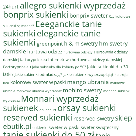
allegro sukienki wyprzedaż
24hurt
bonprix sukienki
bonprix sweter
Czy kolorowe
Eeeganckie tanie
sukienki są modne?
sukienki
eleganckie tanie
sukienki
hm swetry
h & m swetry
greenpoint
damskie
hurtowa odziez
Hurtownia odzieży
hurtownia odzieży
damskiej factoryprice.eu
Internetowa hurtownia odzieży damskiej
Jakie sukienki dla 30
Factoryprice.eu
Jaka sukienka dla kobiety po 50?
latki?
Jakie sukienki odmładzają?
Jakie sukienki wyszczuplają?
kolekcja
mango ubrania
kolorowy sweter w paski
lato
markowe
mohito swetry
ubrania
markowe ubrania wyprzedaż
monnari sukienki
Monnari wyprzedaż
wyprzedaż
sukienek
orsay sukienki
onlinehurt
reserved sukienki
sklep
reserved swetry
ebutik.pl
sweter w paski
sweter świąteczny
sukienki
tanie sukienki do 50 zł
tanie