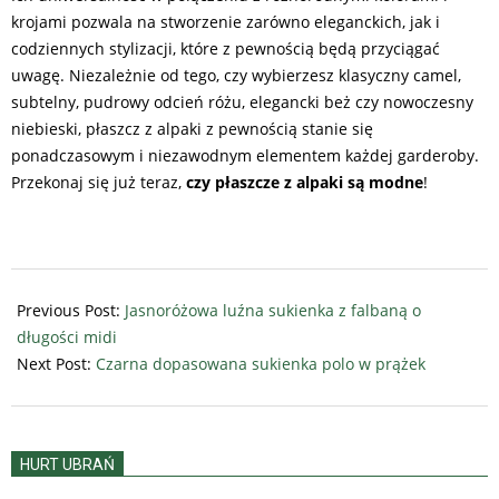
krojami pozwala na stworzenie zarówno eleganckich, jak i
codziennych stylizacji, które z pewnością będą przyciągać
uwagę. Niezależnie od tego, czy wybierzesz klasyczny camel,
subtelny, pudrowy odcień różu, elegancki beż czy nowoczesny
niebieski, płaszcz z alpaki z pewnością stanie się
ponadczasowym i niezawodnym elementem każdej garderoby.
Przekonaj się już teraz,
czy płaszcze z alpaki są modne
!
2024-
09-
Previous Post:
Jasnoróżowa luźna sukienka z falbaną o
10
długości midi
Next Post:
Czarna dopasowana sukienka polo w prążek
HURT UBRAŃ