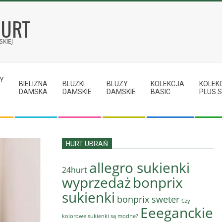
HURT
KIEJ
Y
BIELIZNA
BLUZKI
BLUZY
KOLEKCJA
KOLEK
DAMSKA
DAMSKIE
DAMSKIE
BASIC
PLUS S
HURT UBRAŃ
allegro sukienki
24hurt
wyprzedaż
bonprix
sukienki
bonprix sweter
Czy
Eeeganckie
kolorowe sukienki są modne?