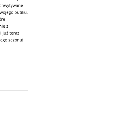
zchwytywane
wojego butiku,
óre
nie z
 już teraz
tego sezonu!