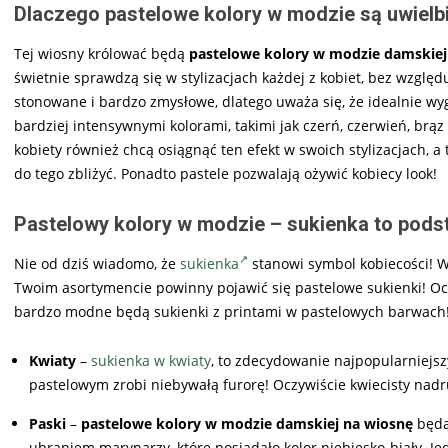
Dlaczego pastelowe kolory w modzie są uwielb
Tej wiosny królować będą
pastelowe kolory w modzie damskiej
świetnie sprawdzą się w stylizacjach każdej z kobiet, bez wzglę
stonowane i bardzo zmysłowe, dlatego uważa się, że idealnie wyg
bardziej intensywnymi kolorami, takimi jak czerń, czerwień, brąz
kobiety również chcą osiągnąć ten efekt w swoich stylizacjach, 
do tego zbliżyć. Ponadto pastele pozwalają ożywić kobiecy look!
Pastelowy kolory w modzie – sukienka to pods
Nie od dziś wiadomo, że
sukienka
stanowi symbol kobiecości! W
Twoim asortymencie powinny pojawić się pastelowe sukienki! Oc
bardzo modne będą sukienki z printami w pastelowych barwach
Kwiaty
–
sukienka w kwiaty
, to zdecydowanie najpopularniejsz
pastelowym zrobi niebywałą furorę! Oczywiście kwiecisty nadr
Paski
–
pastelowe kolory w modzie damskiej na wiosnę
będą 
ubraniem marynarzy, które posiadało kolor niebiesko-biały. J