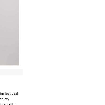
m jest beż!
obiety
 wszystkie