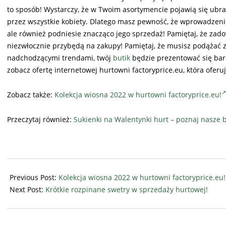
to sposób! Wystarczy, że w Twoim asortymencie pojawią się ubr
przez wszystkie kobiety. Dlatego masz pewność, że wprowadzeni
ale również podniesie znacząco jego sprzedaż! Pamiętaj, że zad
niezwłocznie przybędą na zakupy! Pamiętaj, że musisz podążać 
nadchodzącymi trendami, twój
butik
będzie prezentować się bard
zobacz ofertę internetowej hurtowni factoryprice.eu, która ofer
Zobacz także:
Kolekcja wiosna 2022 w hurtowni factoryprice.eu!
Przeczytaj również:
Sukienki na Walentynki hurt – poznaj nasze b
2022-
01-
Previous Post:
Kolekcja wiosna 2022 w hurtowni factoryprice.eu!
06
Next Post:
Krótkie rozpinane swetry w sprzedaży hurtowej!