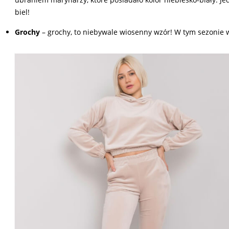
biel!
Grochy
– grochy, to niebywale wiosenny wzór! W tym sezonie w