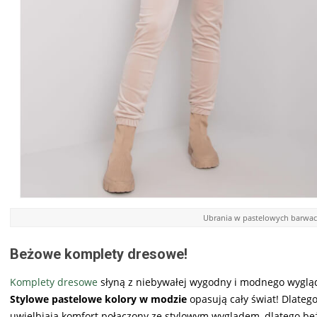
Ubrania w pastelowych barwach
Beżowe komplety dresowe!
Komplety dresowe
słyną z niebywałej wygodny i modnego wyglądy
Stylowe pastelowe kolory w modzie
opasują cały świat! Dlate
uwielbiają komfort połączony ze stylowym wyglądem, dlatego b