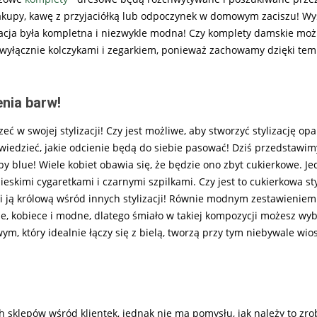
akupy, kawę z przyjaciółką lub odpoczynek w domowym zaciszu! Wy
zacja była kompletna i niezwykle modna! Czy komplety damskie mo
e wyłącznie kolczykami i zegarkiem, ponieważ zachowamy dzięki tem
nia barw!
eć w swojej stylizacji! Czy jest możliwe, aby stworzyć stylizację op
y wiedzieć, jakie odcienie będą do siebie pasować! Dziś przedstawi
by blue! Wiele kobiet obawia się, że będzie ono zbyt cukierkowe. Jed
skimi cygaretkami i czarnymi szpilkami. Czy jest to cukierkowa st
yni ją królową wśród innych stylizacji! Równie modnym zestawieniem
e, kobiece i modne, dlatego śmiało w takiej kompozycji możesz wyb
ym, który idealnie łączy się z bielą, tworzą przy tym niebywale wi
h sklepów wśród klientek, jednak nie ma pomysłu, jak należy to zr