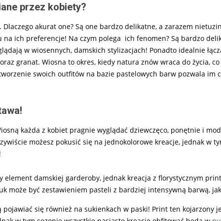
iane przez kobiety?
. Dlaczego akurat one? Są one bardzo delikatne, a zarazem nietuzi
du na ich preferencje! Na czym polega ich fenomen? Są bardzo deli
lądają w wiosennych, damskich stylizacjach! Ponadto idealnie łączą
 oraz granat. Wiosna to okres, kiedy natura znów wraca do życia, co
a tworzenie swoich outfitów na bazie pastelowych barw pozwala im c
tawa!
iosną każda z kobiet pragnie wyglądać dziewczęco, ponętnie i mod
zywiście możesz pokusić się na jednokolorowe kreacje, jednak w t
!
y element damskiej garderoby, jednak kreacja z florystycznym prin
uk może być zestawieniem pasteli z bardziej intensywną barwą, jaką
pojawiać się również na sukienkach w paski! Print ten kojarzony je
ednak w tym sezonie wszystkie pasiaste kreacje obfitować będą w
pu