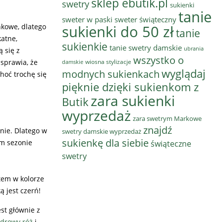
sklep ebutik.pl
swetry
sukienki
tanie
sweter w paski
sweter świąteczny
nkowe, dlatego
sukienki do 50 zł
tanie
katne,
sukienkie
tanie swetry damskie
ubrania
 się z
wszystko o
 sprawia, że
wiosna stylizacje
damskie
wyglądaj
modnych sukienkach
hoć trochę się
pięknie dzięki sukienkom z
zara sukienki
Butik
wyprzedaż
zara swetrym Markowe
znajdź
nie. Dlatego w
swetry damskie wyprzedaż
sukienkę dla siebie
ym sezonie
świąteczne
swetry
tem w kolorze
 jest czerń!
st głównie z
drowy róż
i