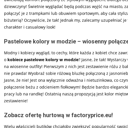
dziewczyny! Świetnie wyglądać będą podczas wyjść na miasto, z
połączyć je z trampkami lub obuwiem sportowym, aby cała styli
biżuterią? Oczywiście, że tak! Jednak my, zalecamy uzupełniać j
charakter i casualowy look!
Pastelowe kolory w modzie – wiosenny połącze
Modny i kobiecy wygląd, to cechy, które każda z kobiet chce zawrz
o
kobiece pastelowe kolory w modzie
? Jasne, że tak! Wystarcz
na wiosenne outfity! Pierwszym z nich jest zestawienie różu z ba
nie prawda! Wyobraź sobie różową bluzkę połączoną z jasnoniebie
Jasne, że nie! Jest ona wyłącznie odważna i nietuzinkowa, co cz
połączenie beżu z odcieniem fiołkowym! Będzie bardzo elegancki
pracy lub na randkę! Ostatnią naszą propozycją jest kolor miętow
zestawienie!
Zobacz ofertę hurtową w factoryprice.eu!
Wielu właścicieli butików chciałoby zwiększyć popularność swoic