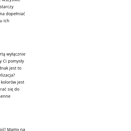
starczy
żna dopełniać
u ich
artą wyłącznie
my Ci pomysły
nak jest to
ylizacja?
 kolorów jest
rać się do
osenne
obić! Mamy na