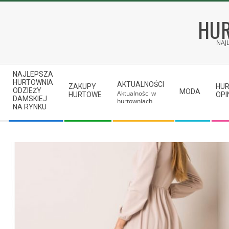
Skip
to
HUR
content
NAJ
Secondary
NAJLEPSZA
Navigation
HURTOWNIA
AKTUALNOŚCI
ZAKUPY
HU
ODZIEŻY
MODA
Aktualności w
Menu
HURTOWE
OPI
DAMSKIEJ
hurtowniach
NA RYNKU