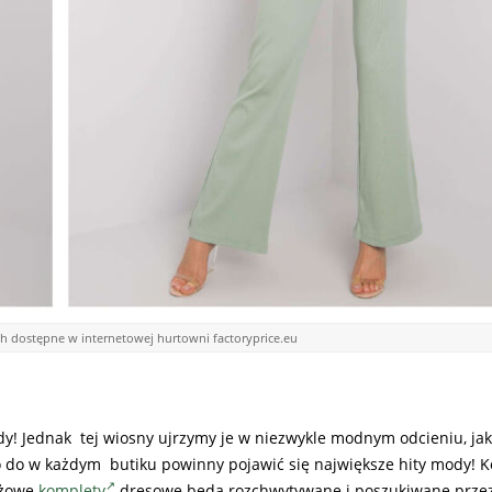
 dostępne w internetowej hurtowni factoryprice.eu
! Jednak tej wiosny ujrzymy je w niezwykle modnym odcieniu, jaki
go do w każdym butiku powinny pojawić się największe hity mody! K
eżowe
komplety
dresowe będą rozchwytywane i poszukiwane przez