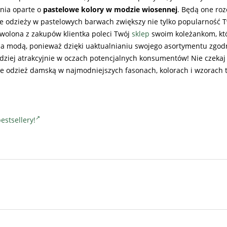
ania oparte o
pastelowe kolory w modzie wiosennej
. Będą one ro
e odzieży w pastelowych barwach zwiększy nie tylko popularność T
owolona z zakupów klientka poleci Twój
sklep
swoim koleżankom, kt
za modą, ponieważ dzięki uaktualnianiu swojego asortymentu zgod
ziej atrakcyjnie w oczach potencjalnych konsumentów! Nie czekaj i
uje odzież damską w najmodniejszych fasonach, kolorach i wzorach 
estsellery!