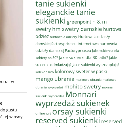
tanie sukienki
eleganckie tanie
sukienki
h & m
greenpoint
hm swetry damskie
swetry
hurtowa
odziez
Hurtownia odzieży
hurtownia odzieży
damskiej factoryprice.eu
Internetowa hurtownia
odzieży damskiej Factoryprice.eu
Jaka sukienka dla
Jakie sukienki dla 30 latki?
Jakie
kobiety po 50?
sukienki odmładzają?
Jakie sukienki wyszczuplają?
kolorowy sweter w paski
kolekcja lato
mango ubrania
markowe ubrania
markowe
MODZIE W
mohito swetry
ubrania wyprzedaż
monnari
Monnari
sukienki wyprzedaż
wyprzedaż sukienek
ie
orsay sukienki
 do gustu
onlinehurt
ć tej wiosny!
reserved sukienki
reserved