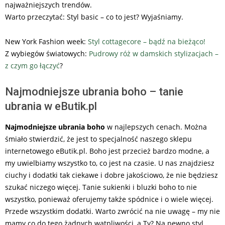
najważniejszych trendów.
Warto przeczytać: Styl basic – co to jest? Wyjaśniamy.
New York Fashion week:
Styl cottagecore – bądź na bieżąco!
Z wybiegów światowych:
Pudrowy róż w damskich stylizacjach –
z czym go łączyć
?
Najmodniejsze ubrania boho – tanie
ubrania w eButik.pl
Najmodniejsze ubrania boho
w najlepszych cenach. Można
śmiało stwierdzić, że jest to specjalność naszego sklepu
internetowego eButik.pl. Boho jest przecież bardzo modne, a
my uwielbiamy wszystko to, co jest na czasie. U nas znajdziesz
ciuchy i dodatki tak ciekawe i dobre jakościowo, że nie będziesz
szukać niczego więcej. Tanie sukienki i bluzki boho to nie
wszystko, ponieważ oferujemy także spódnice i o wiele więcej.
Przede wszystkim dodatki. Warto zwrócić na nie uwagę – my nie
mamy co do tego żadnych wątpliwości, a Ty? Na pewno styl