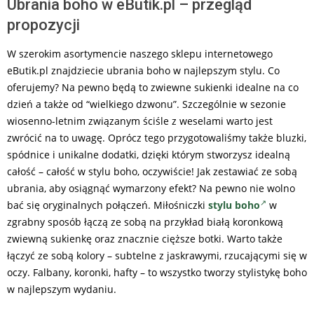
Ubrania boho w eButik.pl – przegląd
propozycji
W szerokim asortymencie naszego sklepu internetowego
eButik.pl znajdziecie ubrania boho w najlepszym stylu. Co
oferujemy? Na pewno będą to zwiewne sukienki idealne na co
dzień a także od “wielkiego dzwonu”. Szczególnie w sezonie
wiosenno-letnim związanym ściśle z weselami warto jest
zwrócić na to uwagę. Oprócz tego przygotowaliśmy także bluzki,
spódnice i unikalne dodatki, dzięki którym stworzysz idealną
całość – całość w stylu boho, oczywiście! Jak zestawiać ze sobą
ubrania, aby osiągnąć wymarzony efekt? Na pewno nie wolno
bać się oryginalnych połączeń. Miłośniczki
stylu boho
w
zgrabny sposób łączą ze sobą na przykład białą koronkową
zwiewną sukienkę oraz znacznie cięższe botki. Warto także
łączyć ze sobą kolory – subtelne z jaskrawymi, rzucającymi się w
oczy. Falbany, koronki, hafty – to wszystko tworzy stylistykę boho
w najlepszym wydaniu.