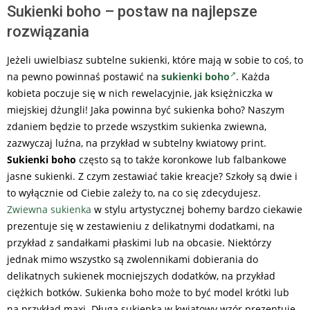
Sukienki boho – postaw na najlepsze
rozwiązania
Jeżeli uwielbiasz subtelne sukienki, które mają w sobie to coś, to
na pewno powinnaś postawić na
sukienki boho
. Każda
kobieta poczuje się w nich rewelacyjnie, jak księżniczka w
miejskiej dżungli! Jaka powinna być sukienka boho? Naszym
zdaniem będzie to przede wszystkim sukienka zwiewna,
zazwyczaj luźna, na przykład w subtelny kwiatowy print.
Sukienki boho
często są to także koronkowe lub falbankowe
jasne sukienki. Z czym zestawiać takie kreacje? Szkoły są dwie i
to wyłącznie od Ciebie zależy to, na co się zdecydujesz.
Zwiewna sukienka
w stylu artystycznej bohemy bardzo ciekawie
prezentuje się w zestawieniu z delikatnymi dodatkami, na
przykład z sandałkami płaskimi lub na obcasie. Niektórzy
jednak mimo wszystko są zwolennikami dobierania do
delikatnych sukienek mocniejszych dodatków, na przykład
ciężkich botków. Sukienka boho może to być model krótki lub
na przykład maxi. Długa sukienka w kwiatowy wzór prezentuje