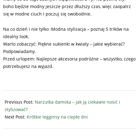
boho będzie modny jeszcze przez dłuższy czas, więc zaopatrz
się w modne ciuch i poczuj się swobodnie.
Na co dzień i nie tylko :Modna stylizacja – poznaj 5 trików na
idealny look.
Warto zobaczyć: Piękne sukienki w kwiaty – jakie wybierać?
Podpowiadamy.
Przed urlopem: Najlepsze akcesoria podróżne – wszystko, czego
potrzebujesz na wyjazd.
2025-
08-
Previous Post:
Narzutka damska – jak ją ciekawie nosić i
15
stylizować?
Next Post:
Krótkie legginsy na ciepłe dni