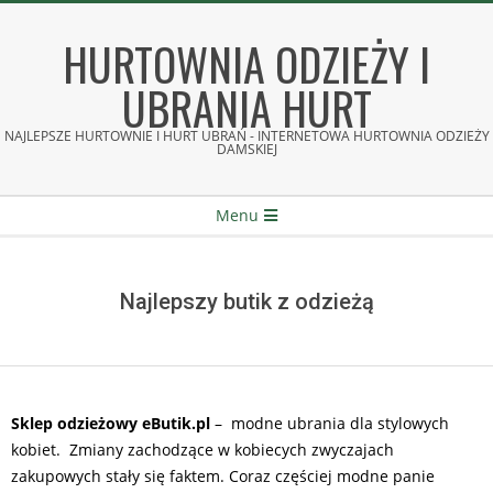
Skip
to
HURTOWNIA ODZIEŻY I
content
UBRANIA HURT
NAJLEPSZE HURTOWNIE I HURT UBRAŃ - INTERNETOWA HURTOWNIA ODZIEŻY
DAMSKIEJ
Secondary
Menu
Navigation
Menu
Najlepszy butik z odzieżą
Sklep odzieżowy eButik.pl
– modne ubrania dla stylowych
kobiet. Zmiany zachodzące w kobiecych zwyczajach
zakupowych stały się faktem. Coraz częściej modne panie