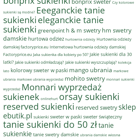
bonprix sukienki
bonprix sweter
Czy kolorowe
Eeeganckie tanie
sukienki są modne?
sukienki
eleganckie tanie
sukienki
hm swetry
h & m swetry
greenpoint
damskie
hurtowa odziez
Hurtownia odzieży
hurtownia odzieży
damskiej factoryprice.eu
Internetowa hurtownia odzieży damskiej
Jakie sukienki dla 30
Factoryprice.eu
Jaka sukienka dla kobiety po 50?
latki?
Jakie sukienki odmładzają?
Jakie sukienki wyszczuplają?
kolekcja
mango ubrania
kolorowy sweter w paski
lato
markowe
mohito swetry
ubrania
markowe ubrania wyprzedaż
monnari sukienki
Monnari wyprzedaż
wyprzedaż
sukienek
orsay sukienki
onlinehurt
reserved sukienki
sklep
reserved swetry
ebutik.pl
sweter w paski
sweter świąteczny
sukienki
tanie sukienki do 50 zł
tanie
sukienkie
tanie swetry damskie
wiosna
ubrania damskie