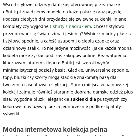
Wśród stylowej odzieży damskiej oferowanej przez markę
eButik.pl znajdziemy modele na każdą okazję oraz pogodę.
Podczas ciepłych dni przydadzą się zwiewne sukienki, lniane
komplety czy wygodne
t-shirty z nadrukiem
. Chcesz stylowo
prezentować się światu zimą i jesienią? Wybierz modny płaszcz
i stylowe spodnie, a całość uzupełnij o ciepłą czapkę oraz
dzianinowy szalik. To nie jedyne możliwości, jakie każda modna
kobieta może zyskać podczas zakupów online. Bez wątpienia,
kluczowym atutem sklepu e Butik jest szeroki wybór
minimalistycznej odzieży basic. Gładkie, uniwersalne spodnie,
topy, bluzki czy szorty mogą stać się znakomitą bazą dla
tworzenia casualowych stylizacji. Sporo miejsca w najnowszej
kolekcji zajmuje również starannie dobrana damska odzież plus
size. Wygodne bluzki, eleganckie
sukienki dla
puszystych czy
kolorowe topy ożywią look, a jednocześnie podkreślą atuty
sylwetki.
Modna internetowa kolekcja pełna