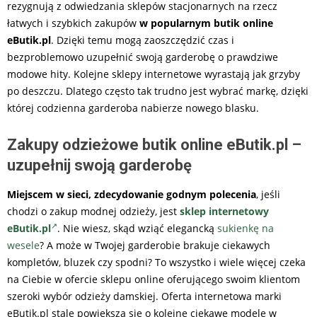
rezygnują z odwiedzania sklepów stacjonarnych na rzecz
łatwych i szybkich zakupów
w popularnym butik online
eButik.pl
. Dzięki temu mogą zaoszczędzić czas i
bezproblemowo uzupełnić swoją garderobę o prawdziwe
modowe hity. Kolejne sklepy internetowe wyrastają jak grzyby
po deszczu. Dlatego często tak trudno jest wybrać markę, dzięki
której codzienna garderoba nabierze nowego blasku.
Zakupy odzieżowe butik online eButik.pl –
uzupełnij swoją garderobę
Miejscem w sieci, zdecydowanie godnym polecenia
, jeśli
chodzi o zakup modnej odzieży, jest
sklep internetowy
eButik.pl
. Nie wiesz, skąd wziąć elegancką
sukienkę na
wesele
? A może w Twojej garderobie brakuje ciekawych
kompletów, bluzek czy spodni? To wszystko i wiele więcej czeka
na Ciebie w ofercie sklepu online oferującego swoim klientom
szeroki wybór odzieży damskiej. Oferta internetowa marki
eButik.pl stale powiększa się o kolejne ciekawe modele w