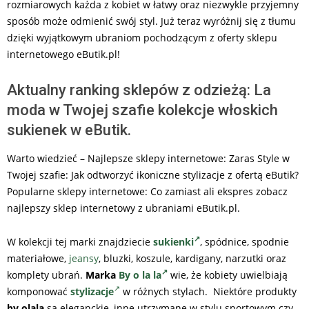
rozmiarowych każda z kobiet w łatwy oraz niezwykle przyjemny
sposób może odmienić swój styl. Już teraz wyróżnij się z tłumu
dzięki wyjątkowym ubraniom pochodzącym z oferty sklepu
internetowego eButik.pl!
Aktualny ranking sklepów z odzieżą: La
moda w Twojej szafie kolekcje włoskich
sukienek w eButik.
Warto wiedzieć – Najlepsze sklepy internetowe: Zaras Style w
Twojej szafie: Jak odtworzyć ikoniczne stylizacje z ofertą eButik?
Popularne sklepy internetowe: Co zamiast ali ekspres zobacz
najlepszy sklep internetowy z ubraniami eButik.pl.
W kolekcji tej marki znajdziecie
sukienki
, spódnice, spodnie
materiałowe,
jeansy
, bluzki, koszule, kardigany, narzutki oraz
komplety ubrań.
Marka
By o la la
wie, że kobiety uwielbiają
komponować
stylizacje
w różnych stylach. Niektóre produkty
by olala
są eleganckie, inne utrzymane w stylu sportowym czy