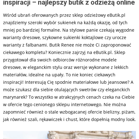
inspiracji – najlepszy butik z odzieżą online
Wśród ubrań oferowanych przez sklep odzieżowy eButik.pl
znajdziemy szeroki wybór sukienek na każdą okazję, od tych
mniej po bardziej formalne. Na stylowe panie czekają wygodne
warianty dresowe, szykowne sukienki koktajlowe czy urocze
warianty z falbanami. Butik Renee nie może Ci zaproponować
ciekawego kompletu? Koniecznie zajrzyj na eButik.pl. Sklep
przygotował dla swoich odbiorców różnorodne modele
dresowe, w eleganckim stylu oraz wersje wykonane z lekkich
materiałów, idealne na upały. To nie koniec ciekawych
inspiracji! Interesują Cię spodnie materiałowe lub jeansowe? A
może szukasz dla siebie otulających swetrów czy eleganckich
marynarek? To wszystko w atrakcyjnych cenach czeka na Ciebie
w ofercie tego cenionego sklepu internetowego. Nie można
zapomnieć również o stale wzbogacanej ofercie bielizny, piżam,
jak również szali, rękawiczek i chust, które dopełnią modny look.