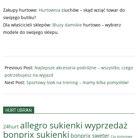
Zakupy hurtowe:
Hurtownia
ciuchów – skąd wziąć towar do
swojego butiku?
Dla właścicieli sklepów:
Bluzy damskie
hurtowo – wybierz
modele do swojego sklepu.
2025-
07-
Previous Post:
Najlepsze akcesoria podróżne – wszystko, czego
25
potrzebujesz na wyjazd
Next Post:
Sportowy look na trening – mamy kilka pomysłów!
HURT UBRAŃ
allegro sukienki wyprzedaż
24hurt
bonprix sukienki
bonprix sweter
Czy kolorowe