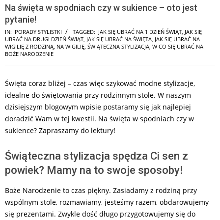
Na święta w spodniach czy w sukience – oto jest
pytanie!
IN:
PORADY STYLISTKI
TAGGED:
JAK SIĘ UBRAĆ NA 1 DZIEŃ ŚWIĄT
,
JAK SIĘ
UBRAĆ NA DRUGI DZIEŃ ŚWIĄT
,
JAK SIĘ UBRAĆ NA ŚWIĘTA
,
JAK SIĘ UBRAĆ NA
WIGILIĘ Z RODZINĄ
,
NA WIGILIĘ
,
ŚWIĄTECZNA STYLIZACJA
,
W CO SIĘ UBRAĆ NA
BOŻE NARODZENIE
Święta coraz bliżej – czas więc szykować modne stylizacje,
idealne do świętowania przy rodzinnym stole. W naszym
dzisiejszym blogowym wpisie postaramy się jak najlepiej
doradzić Wam w tej kwestii. Na święta w spodniach czy w
sukience? Zapraszamy do lektury!
Świąteczna stylizacja spędza Ci sen z
powiek? Mamy na to swoje sposoby!
Boże Narodzenie to czas piękny. Zasiadamy z rodziną przy
wspólnym stole, rozmawiamy, jesteśmy razem, obdarowujemy
się prezentami. Zwykle dość długo przygotowujemy się do