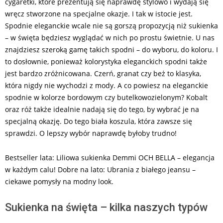
cygaretki, które prezentują się naprawdę stylowo i wydają się
wręcz stworzone na specjalne okazje. I tak w istocie jest.
Spodnie eleganckie wcale nie są gorszą propozycją niż sukienka
– w święta będziesz wyglądać w nich po prostu świetnie. U nas
znajdziesz szeroką gamę takich spodni – do wyboru, do koloru. I
to dosłownie, ponieważ kolorystyka eleganckich spodni także
jest bardzo zróżnicowana. Czerń, granat czy beż to klasyka,
która nigdy nie wychodzi z mody. A co powiesz na eleganckie
spodnie w kolorze bordowym czy butelkowozielonym? Kobalt
oraz róż także idealnie nadają się do tego, by wybrać je na
specjalną okazję. Do tego biała koszula, która zawsze się
sprawdzi. O lepszy wybór naprawdę byłoby trudno!
Bestseller lata: Liliowa sukienka Demmi OCH BELLA – elegancja
w każdym calu! Dobre na lato: Ubrania z białego jeansu –
ciekawe pomysły na modny look.
Sukienka na święta – kilka naszych typów