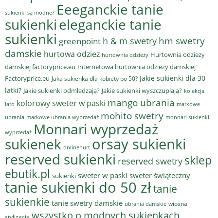
Eeeganckie tanie
sukienki są modne?
sukienki
eleganckie tanie
sukienki
hm swetry
h & m swetry
greenpoint
damskie
hurtowa odziez
Hurtownia odzieży
hurtownia odzieży
damskiej factoryprice.eu
Internetowa hurtownia odzieży damskiej
Jakie sukienki dla 30
Factoryprice.eu
Jaka sukienka dla kobiety po 50?
latki?
Jakie sukienki odmładzają?
Jakie sukienki wyszczuplają?
kolekcja
mango ubrania
kolorowy sweter w paski
lato
markowe
mohito swetry
ubrania
markowe ubrania wyprzedaż
monnari sukienki
Monnari wyprzedaż
wyprzedaż
sukienek
orsay sukienki
onlinehurt
reserved sukienki
sklep
reserved swetry
ebutik.pl
sweter w paski
sweter świąteczny
sukienki
tanie sukienki do 50 zł
tanie
sukienkie
tanie swetry damskie
wiosna
ubrania damskie
wszystko o modnych sukienkach
stylizacje