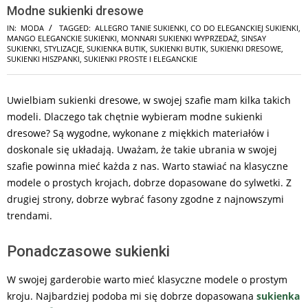
Modne sukienki dresowe
IN:
MODA
TAGGED:
ALLEGRO TANIE SUKIENKI
,
CO DO ELEGANCKIEJ SUKIENKI
,
MANGO ELEGANCKIE SUKIENKI
,
MONNARI SUKIENKI WYPRZEDAŻ
,
SINSAY
SUKIENKI
,
STYLIZACJE
,
SUKIENKA BUTIK
,
SUKIENKI BUTIK
,
SUKIENKI DRESOWE
,
SUKIENKI HISZPANKI
,
SUKIENKI PROSTE I ELEGANCKIE
Uwielbiam sukienki dresowe, w swojej szafie mam kilka takich
modeli. Dlaczego tak chętnie wybieram modne sukienki
dresowe? Są wygodne, wykonane z miękkich materiałów i
doskonale się układają. Uważam, że takie ubrania w swojej
szafie powinna mieć każda z nas. Warto stawiać na klasyczne
modele o prostych krojach, dobrze dopasowane do sylwetki. Z
drugiej strony, dobrze wybrać fasony zgodne z najnowszymi
trendami.
Ponadczasowe sukienki
W swojej garderobie warto mieć klasyczne modele o prostym
kroju. Najbardziej podoba mi się dobrze dopasowana
sukienka