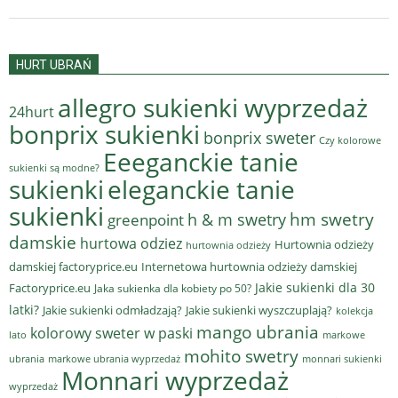
HURT UBRAŃ
allegro sukienki wyprzedaż
24hurt
bonprix sukienki
bonprix sweter
Czy kolorowe
Eeeganckie tanie
sukienki są modne?
sukienki
eleganckie tanie
sukienki
hm swetry
h & m swetry
greenpoint
damskie
hurtowa odziez
Hurtownia odzieży
hurtownia odzieży
damskiej factoryprice.eu
Internetowa hurtownia odzieży damskiej
Jakie sukienki dla 30
Factoryprice.eu
Jaka sukienka dla kobiety po 50?
latki?
Jakie sukienki odmładzają?
Jakie sukienki wyszczuplają?
kolekcja
mango ubrania
kolorowy sweter w paski
lato
markowe
mohito swetry
ubrania
markowe ubrania wyprzedaż
monnari sukienki
Monnari wyprzedaż
wyprzedaż