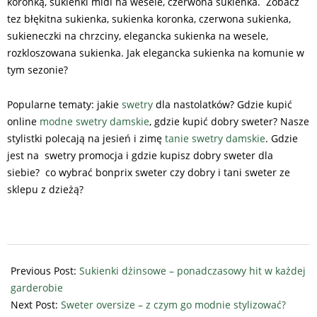
koronką, sukienki midi na wesele, czerwona sukienka. Zobacz
tez błękitna sukienka, sukienka koronka, czerwona sukienka,
sukieneczki na chrzciny, elegancka sukienka na wesele,
rozkloszowana sukienka. Jak elegancka sukienka na komunie w
tym sezonie?
Popularne tematy: jakie
swetry
dla nastolatków? Gdzie kupić
online
modne swetry damskie
, gdzie kupić dobry sweter? Nasze
stylistki polecają na jesień i zimę
tanie swetry damskie
. Gdzie
jest na swetry promocja i gdzie kupisz dobry sweter dla
siebie? co wybrać bonprix sweter czy dobry i tani sweter ze
sklepu z dzieżą?
2024-
09-
Previous Post:
Sukienki dżinsowe – ponadczasowy hit w każdej
29
garderobie
Next Post:
Sweter oversize – z czym go modnie stylizować?