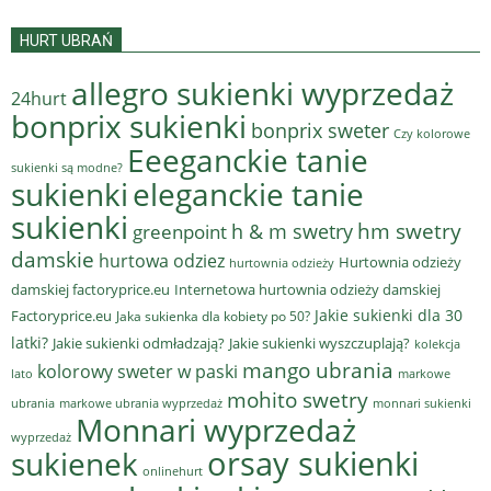
HURT UBRAŃ
allegro sukienki wyprzedaż
24hurt
bonprix sukienki
bonprix sweter
Czy kolorowe
Eeeganckie tanie
sukienki są modne?
sukienki
eleganckie tanie
sukienki
hm swetry
h & m swetry
greenpoint
damskie
hurtowa odziez
Hurtownia odzieży
hurtownia odzieży
damskiej factoryprice.eu
Internetowa hurtownia odzieży damskiej
Jakie sukienki dla 30
Factoryprice.eu
Jaka sukienka dla kobiety po 50?
latki?
Jakie sukienki odmładzają?
Jakie sukienki wyszczuplają?
kolekcja
mango ubrania
kolorowy sweter w paski
lato
markowe
mohito swetry
ubrania
markowe ubrania wyprzedaż
monnari sukienki
Monnari wyprzedaż
wyprzedaż
sukienek
orsay sukienki
onlinehurt