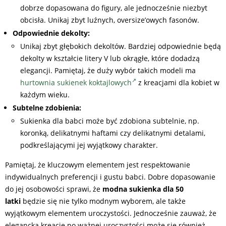
dobrze dopasowana do figury, ale jednocześnie niezbyt
obcisła. Unikaj zbyt luźnych, oversize’owych fasonów.
Odpowiednie dekolty:
Unikaj zbyt głębokich dekoltów. Bardziej odpowiednie będą
dekolty w kształcie litery V lub okrągłe, które dodadzą
elegancji. Pamiętaj, że duży wybór takich modeli ma
hurtownia sukienek koktajlowych
z kreacjami dla kobiet w
każdym wieku.
Subtelne zdobienia:
Sukienka dla babci może być zdobiona subtelnie, np.
koronką, delikatnymi haftami czy delikatnymi detalami,
podkreślającymi jej wyjątkowy charakter.
Pamiętaj, że kluczowym elementem jest respektowanie
indywidualnych preferencji i gustu babci. Dobre dopasowanie
do jej osobowości sprawi, że
modna sukienka dla 50
latki
będzie się nie tylko modnym wyborem, ale także
wyjątkowym elementem uroczystości. Jednocześnie zauważ, że
elegancka kreacje po ważnej uroczystości może się również