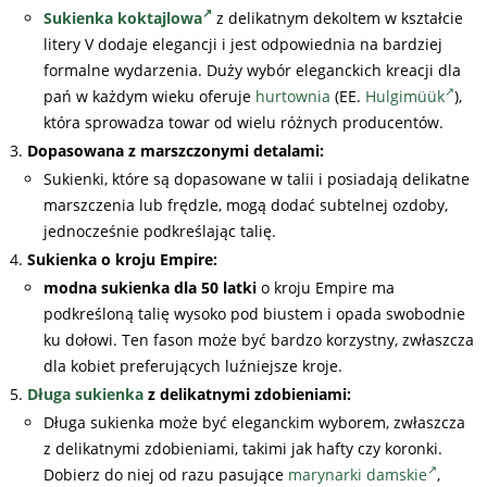
Sukienka koktajlowa
z delikatnym dekoltem w kształcie
litery V dodaje elegancji i jest odpowiednia na bardziej
formalne wydarzenia. Duży wybór eleganckich kreacji dla
pań w każdym wieku oferuje
hurtownia
(EE.
Hulgimüük
),
która sprowadza towar od wielu różnych producentów.
Dopasowana z marszczonymi detalami:
Sukienki, które są dopasowane w talii i posiadają delikatne
marszczenia lub frędzle, mogą dodać subtelnej ozdoby,
jednocześnie podkreślając talię.
Sukienka o kroju Empire:
modna sukienka dla 50 latki
o kroju Empire ma
podkreśloną talię wysoko pod biustem i opada swobodnie
ku dołowi. Ten fason może być bardzo korzystny, zwłaszcza
dla kobiet preferujących luźniejsze kroje.
Długa sukienka
z delikatnymi zdobieniami:
Długa sukienka może być eleganckim wyborem, zwłaszcza
z delikatnymi zdobieniami, takimi jak hafty czy koronki.
Dobierz do niej od razu pasujące
marynarki damskie
,