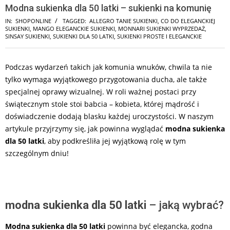
Modna sukienka dla 50 latki – sukienki na komunię
IN:
SHOPONLINE
TAGGED:
ALLEGRO TANIE SUKIENKI
,
CO DO ELEGANCKIEJ
SUKIENKI
,
MANGO ELEGANCKIE SUKIENKI
,
MONNARI SUKIENKI WYPRZEDAŻ
,
SINSAY SUKIENKI
,
SUKIENKI DLA 50 LATKI
,
SUKIENKI PROSTE I ELEGANCKIE
Podczas wydarzeń takich jak komunia wnuków, chwila ta nie
tylko wymaga wyjątkowego przygotowania ducha, ale także
specjalnej oprawy wizualnej. W roli ważnej postaci przy
świątecznym stole stoi babcia – kobieta, której mądrość i
doświadczenie dodają blasku każdej uroczystości. W naszym
artykule przyjrzymy się, jak powinna wyglądać
modna sukienka
dla 50 latki
, aby podkreśliła jej wyjątkową rolę w tym
szczególnym dniu!
modna sukienka dla 50 latki
– jaką wybrać?
Modna sukienka dla 50 latki
powinna być elegancka, godna