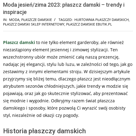
Moda jesień/zima 2023: płaszcz damski – trendy i
inspiracje
IN:
MODA
,
PŁASZCZE DAMSKIE
TAGGED:
HURTOWNIA PŁASZCZY DAMSKICH
,
PŁASZCZ DAMSKI SKLEP INTERNETOWY
,
PŁASZCZ DAMSKIE EBUTIK.PL
Płaszcz damski
to nie tylko element garderoby, ale również
niezastąpiony element jesiennej i zimowej stylizacji. Ten
wszechstronny ubiór może zmienić całą naszą prezencję,
nadając jej elegancji, stylu lub luzu, w zależności od tego, jak go
zestawimy z innymi elementami stroju. W dzisiejszym artykule
przyjrzymy się bliżej temu, dlaczego płaszcz jest nieodłącznym
atrybutem sezonów chłodniejszych, jakie trendy w modzie się
pojawiają, oraz jak go skutecznie stylizować, aby prezentować
się modnie i wygodnie. Odkryjmy razem świat płaszcza
damskiego i sposoby, które pozwolą Ci wyrazić swój osobisty
styl, niezależnie od okazji czy pogody.
Historia płaszczy damskich