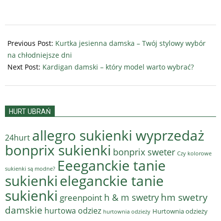
2023-
10-
Previous Post:
Kurtka jesienna damska – Twój stylowy wybór
04
na chłodniejsze dni
Next Post:
Kardigan damski – który model warto wybrać?
HURT UBRAŃ
allegro sukienki wyprzedaż
24hurt
bonprix sukienki
bonprix sweter
Czy kolorowe
Eeeganckie tanie
sukienki są modne?
sukienki
eleganckie tanie
sukienki
hm swetry
h & m swetry
greenpoint
damskie
hurtowa odziez
Hurtownia odzieży
hurtownia odzieży