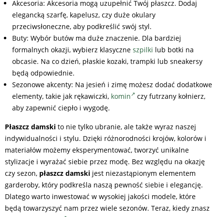
Akcesoria: Akcesoria mogą uzupełnić Twój płaszcz. Dodaj
elegancką szarfę, kapelusz, czy duże okulary
przeciwsłoneczne, aby podkreślić swój styl.
Buty: Wybór butów ma duże znaczenie. Dla bardziej
formalnych okazji, wybierz klasyczne
szpilki
lub botki na
obcasie. Na co dzień, płaskie kozaki, trampki lub sneakersy
będą odpowiednie.
Sezonowe akcenty: Na jesień i zimę możesz dodać dodatkowe
elementy, takie jak rękawiczki,
komin
czy futrzany kołnierz,
aby zapewnić ciepło i wygodę.
Płaszcz damski
to nie tylko ubranie, ale także wyraz naszej
indywidualności i stylu. Dzięki różnorodności krojów, kolorów i
materiałów możemy eksperymentować, tworzyć unikalne
stylizacje i wyrażać siebie przez modę. Bez względu na okazję
czy sezon,
płaszcz damski
jest niezastąpionym elementem
garderoby, który podkreśla naszą pewność siebie i elegancję.
Dlatego warto inwestować w wysokiej jakości modele, które
będą towarzyszyć nam przez wiele sezonów. Teraz, kiedy znasz