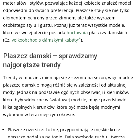
materiałów i stylów, pozwalając każdej kobiecie znaleźć model
odpowiedni do swoich preferencji. Płaszcze stały się nie tylko
elementem ochrony przed zimnem, ale także wyrazem
osobistego stylu i gustu. Poznaj już teraz wszystkie modele,
które w swojej ofercie posiada
hurtownia
płaszczy damskich
(Cz.
velkoobchod s dámskými kabáty
).
Płaszcz damski – sprawdzamy
najgorętsze trendy
Trendy w modzie zmieniają się z sezonu na sezon, więc modne
płaszcze damskie mogą różnić się w zależności od aktualnej
mody. Jednak na podstawie ogólnych obserwacji i kierunków,
które były widoczne w światowej modzie, mogę przedstawić
kilka ogólnych kierunków, które być może będą modnymi
wyborami w teraźniejszym okresie:
Płaszcze oversize: Luźne, przypominające męskie kroje
płaszcze nadal są na topie. Dają swobodę ruchu i tworzą