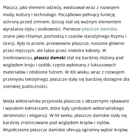
Płaszcz, jako element odzieży, ewoluował wraz z rozwojem
mody, kultury i technologii. Początkowo pełniący funkcję
ochrony przed zimnem, dzisiaj stał się ważnym elementem
wyrażania stylu i osobowości. Pierwsze
płaszcze damskie
,
znane jako chlamys, pochodzą z czasów starożytnego Rzymu i
Grecji. Były to proste, przewiewne płaszcze, noszone głównie
przez mężczyzn, ale także przez niektóre kobiety. W
średniowieczu,
płaszcz damski
stał się bardziej złożony pod
względem kroju i ozdób, często wykonany z luksusowych
materiałów i zdobione futrem. W XIX wieku, wraz z rozwojem
przemysłu tekstylnego, płaszcze stały się bardziej dostępne dla
szerokiej publiczności.
Moda wiktoriańska przyniosła płaszcze z obszernymi rękawami
i wysokimi kołnierzami, które były symbolem wiktoriańskiego
skromności i elegancji. W XX wieku, płaszcze damskie stały się
bardziej zróżnicowane pod względem krojów i stylów.
Współczesne płaszcze damskie oferują ogromny wybór krojów,