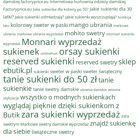
damskiej factoryprice.eu
Internetowa hurtownia odzieży damskiej
Jakie sukienki dla 30
Factoryprice.eu
Jaka sukienka dla kobiety po 50?
latki?
Jakie sukienki odmładzają?
Jakie sukienki wyszczuplają?
kolekcja
mango ubrania
kolorowy sweter w paski
lato
markowe
mohito swetry
ubrania
markowe ubrania wyprzedaż
monnari sukienki
Monnari wyprzedaż
wyprzedaż
sukienek
orsay sukienki
onlinehurt
reserved sukienki
sklep
reserved swetry
ebutik.pl
sweter w paski
sweter świąteczny
sukienki
tanie sukienki do 50 zł
tanie
sukienkie
tanie swetry damskie
wiosna
ubrania damskie
wszystko o modnych sukienkach
stylizacje
wyglądaj pięknie dzięki sukienkom z
zara sukienki wyprzedaż
Butik
zara
znajdź sukienkę
swetrym Markowe swetry damskie wyprzedaż
dla siebie
świąteczne swetry