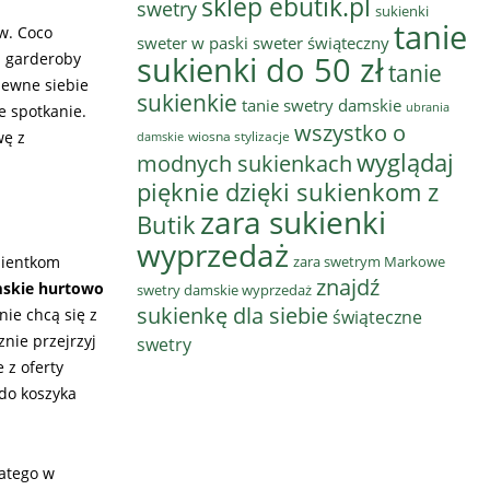
sklep ebutik.pl
swetry
sukienki
tanie
w. Coco
sweter w paski
sweter świąteczny
j garderoby
sukienki do 50 zł
tanie
 pewne siebie
sukienkie
tanie swetry damskie
ubrania
e spotkanie.
wszystko o
wę z
wiosna stylizacje
damskie
wyglądaj
modnych sukienkach
pięknie dzięki sukienkom z
zara sukienki
Butik
wyprzedaż
klientkom
zara swetrym Markowe
znajdź
skie hurtowo
swetry damskie wyprzedaż
sukienkę dla siebie
nie chcą się z
świąteczne
nie przejrzyj
swetry
 z oferty
do koszyka
atego w