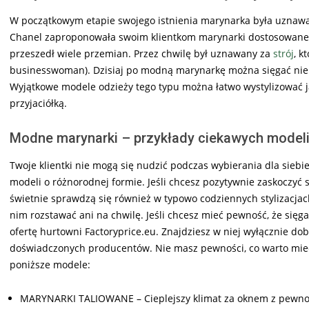
W początkowym etapie swojego istnienia marynarka była uznawan
Chanel zaproponowała swoim klientkom marynarki dostosowane 
przeszedł wiele przemian. Przez chwilę był uznawany za
strój
, k
businesswoman). Dzisiaj po modną marynarkę można sięgać nie t
Wyjątkowe modele odzieży tego typu można łatwo wystylizować j
przyjaciółką.
Modne marynarki – przykłady ciekawych model
Twoje klientki nie mogą się nudzić podczas wybierania dla siebi
modeli o różnorodnej formie. Jeśli chcesz pozytywnie zaskocz
świetnie sprawdzą się również w typowo codziennych stylizacjach
nim rozstawać ani na chwilę. Jeśli chcesz mieć pewność, że sięg
ofertę hurtowni Factoryprice.eu. Znajdziesz w niej wyłącznie d
doświadczonych producentów. Nie masz pewności, co warto mieć
poniższe modele:
MARYNARKI TALIOWANE – Cieplejszy klimat za oknem z pewnośc