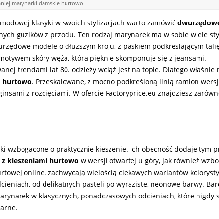
aniej marynarki damskie hurtowo
odowej klasyki w swoich stylizacjach warto zamówić
dwurzędowe
nych guzików z przodu. Ten rodzaj marynarek ma w sobie wiele st
zędowe modele o dłuższym kroju, z paskiem podkreślającym talię
otywem skóry węża, która pięknie skomponuje się z jeansami.
anej trendami lat 80. odzieży wciąż jest na topie. Dlatego właśnie
e hurtowo
. Przeskalowane, z mocno podkreśloną linią ramion wers
insami z rozcięciami. W ofercie Factoryprice.eu znajdziesz zarówn
ki wzbogacone o praktycznie kieszenie. Ich obecność dodaje tym 
 z kieszeniami hurtowo
w wersji otwartej u góry, jak również wzb
urtowej online, zachwycają wielością ciekawych wariantów koloryst
ieniach, od delikatnych pasteli po wyraziste, neonowe barwy. Ba
rynarek w klasycznych, ponadczasowych odcieniach, które nigdy s
zarne.