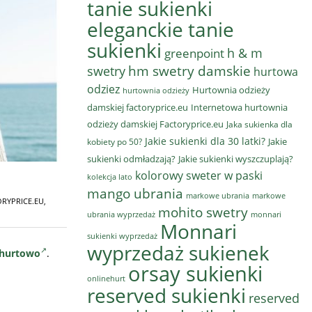
tanie sukienki
eleganckie tanie
sukienki
h & m
greenpoint
hm swetry damskie
swetry
hurtowa
odziez
Hurtownia odzieży
hurtownia odzieży
damskiej factoryprice.eu
Internetowa hurtownia
odzieży damskiej Factoryprice.eu
Jaka sukienka dla
Jakie sukienki dla 30 latki?
Jakie
kobiety po 50?
sukienki odmładzają?
Jakie sukienki wyszczuplają?
kolorowy sweter w paski
kolekcja lato
mango ubrania
markowe ubrania
markowe
RYPRICE.EU
,
mohito swetry
ubrania wyprzedaż
monnari
Monnari
sukienki wyprzedaż
wyprzedaż sukienek
 hurtowo
.
orsay sukienki
onlinehurt
reserved sukienki
reserved