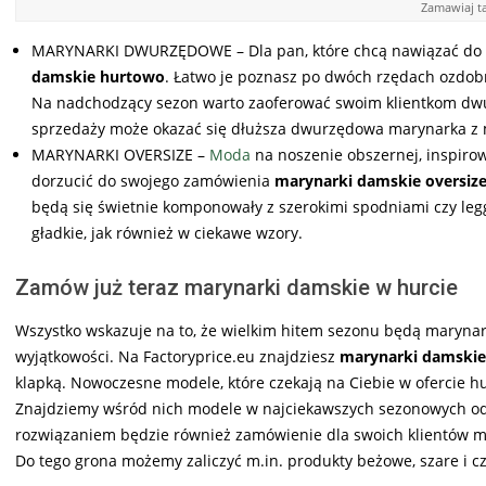
Zamawiaj t
MARYNARKI DWURZĘDOWE – Dla pan, które chcą nawiązać do m
damskie hurtowo
. Łatwo je poznasz po dwóch rzędach ozdob
Na nadchodzący sezon warto zaoferować swoim klientkom dwur
sprzedaży może okazać się dłuższa dwurzędowa marynarka z m
MARYNARKI OVERSIZE –
Moda
na noszenie obszernej, inspirow
dorzucić do swojego zamówienia
marynarki damskie oversiz
będą się świetnie komponowały z szerokimi spodniami czy legg
gładkie, jak również w ciekawe wzory.
Zamów już teraz marynarki damskie w hurcie
Wszystko wskazuje na to, że wielkim hitem sezonu będą marynar
wyjątkowości. Na Factoryprice.eu znajdziesz
marynarki damskie
klapką. Nowoczesne modele, które czekają na Ciebie w ofercie h
Znajdziemy wśród nich modele w najciekawszych sezonowych odc
rozwiązaniem będzie również zamówienie dla swoich klientów ma
Do tego grona możemy zaliczyć m.in. produkty beżowe, szare i c