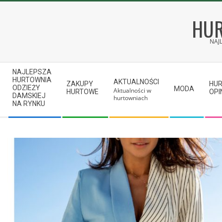
Skip
to
HUR
content
NAJ
Secondary
NAJLEPSZA
Navigation
HURTOWNIA
AKTUALNOŚCI
ZAKUPY
HU
ODZIEŻY
MODA
Aktualności w
Menu
HURTOWE
OPI
DAMSKIEJ
hurtowniach
NA RYNKU