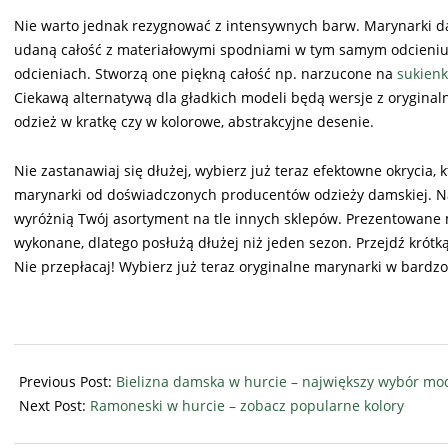
Nie warto jednak rezygnować z intensywnych barw. Marynarki 
udaną całość z materiałowymi spodniami w tym samym odcieniu
odcieniach. Stworzą one piękną całość np. narzucone na
sukienk
Ciekawą alternatywą dla gładkich modeli będą wersje z orygin
odzież w kratkę czy w kolorowe, abstrakcyjne desenie.
Nie zastanawiaj się dłużej, wybierz już teraz efektowne okrycia,
marynarki od doświadczonych producentów odzieży damskiej. Na 
wyróżnią Twój asortyment na tle innych sklepów. Prezentowane m
wykonane, dlatego posłużą dłużej niż jeden sezon. Przejdź krótk
Nie przepłacaj! Wybierz już teraz oryginalne marynarki w bardzo
2023-
02-
Previous Post:
Bielizna damska w hurcie – największy wybór mod
25
Next Post:
Ramoneski w hurcie – zobacz popularne kolory