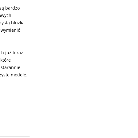
zą bardzo
lowych
zystą bluzką.
u wymienić
ch już teraz
które
 starannie
rzyste modele.