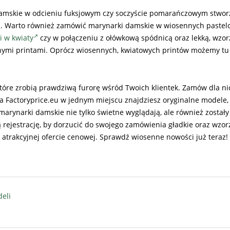
damskie w odcieniu fuksjowym czy soczyście pomarańczowym stwor
. Warto również zamówić marynarki damskie w wiosennych paste
i w kwiaty
czy w połączeniu z ołówkową spódnicą oraz lekką, wzor
alnymi printami. Oprócz wiosennych, kwiatowych printów możemy t
 które zrobią prawdziwą furorę wśród Twoich klientek. Zamów dla ni
Factoryprice.eu w jednym miejscu znajdziesz oryginalne modele, 
arynarki damskie nie tylko świetne wyglądają, ale również zostały
ą rejestrację, by dorzucić do swojego zamówienia gładkie oraz wzo
 atrakcyjnej ofercie cenowej. Sprawdź wiosenne nowości już teraz!
eli