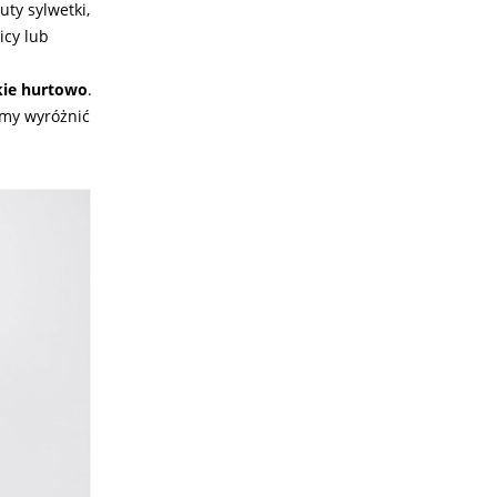
uty sylwetki,
icy lub
ie hurtowo
.
emy wyróżnić