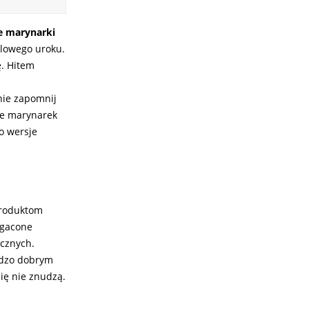
 marynarki
ylowego uroku.
. Hitem
 nie zapomnij
je marynarek
o wersje
produktom
ogacone
ycznych.
rdzo dobrym
ię nie znudzą.