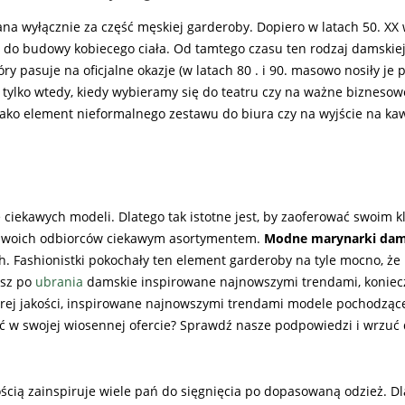
a wyłącznie za część męskiej garderoby. Dopiero w latach 50. XX 
do budowy kobiecego ciała. Od tamtego czasu ten rodzaj damskie
tóry pasuje na oficjalne okazje (w latach 80 . i 90. masowo nosiły je
ylko wtedy, kiedy wybieramy się do teatru czy na ważne biznesow
ako element nieformalnego zestawu do biura czy na wyjście na ka
i
e ciekawych modeli. Dlatego tak istotne jest, by zaoferować swoim 
yć swoich odbiorców ciekawym asortymentem.
Modne marynarki dam
. Fashionistki pokochały ten element garderoby na tyle mocno, że 
asz po
ubrania
damskie inspirowane najnowszymi trendami, koniecz
obrej jakości, inspirowane najnowszymi trendami modele pochodzące
 w swojej wiosennej ofercie? Sprawdź nasze podpowiedzi i wrzuć 
ią zainspiruje wiele pań do sięgnięcia po dopasowaną odzież. Dl