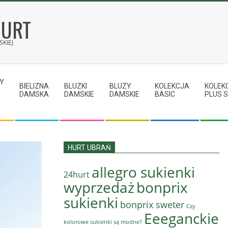
HURT
KIEJ
Y
BIELIZNA
BLUZKI
BLUZY
KOLEKCJA
KOLEK
DAMSKA
DAMSKIE
DAMSKIE
BASIC
PLUS S
HURT UBRAŃ
allegro sukienki
24hurt
wyprzedaż
bonprix
sukienki
bonprix sweter
Czy
Eeeganckie
kolorowe sukienki są modne?