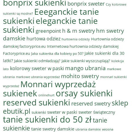
bonprix sukienki
bonprix sweter
Czy kolorowe
Eeeganckie tanie
sukienki są modne?
sukienki
eleganckie tanie
sukienki
hm swetry
h & m swetry
greenpoint
damskie
hurtowa odziez
Hurtownia odzieży
hurtownia odzieży
damskiej factoryprice.eu
Internetowa hurtownia odzieży damskiej
Jakie sukienki dla 30
Factoryprice.eu
Jaka sukienka dla kobiety po 50?
latki?
Jakie sukienki odmładzają?
Jakie sukienki wyszczuplają?
kolekcja
mango ubrania
kolorowy sweter w paski
lato
markowe
mohito swetry
ubrania
markowe ubrania wyprzedaż
monnari sukienki
Monnari wyprzedaż
wyprzedaż
sukienek
orsay sukienki
onlinehurt
reserved sukienki
sklep
reserved swetry
ebutik.pl
sweter w paski
sweter świąteczny
sukienki
tanie sukienki do 50 zł
tanie
sukienkie
tanie swetry damskie
wiosna
ubrania damskie