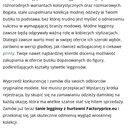
różnorodnych wariantach kolorystycznych oraz rozmiarowych.
Bogata, stale uzupełniana kolekcja modnej odzieży w Twoim
butiku to podstawa, bez której trudno jest myśleć o odniesieniu
sukcesu w wymagającej branży modowej. Modne legginsy
zawsze będą odgrywały ważną rolę w kobiecych stylizacjach.
Dlatego zawsze warto mieć w swojej ofercie ich szeroki wybór,
zarówno w wersji gładkiej, jak również wzbogaconej o ciekawe
printy
. Twoje nawet najbardziej klientki docenią możliwość
zakupienia w ofercie butiku dopasowanych do figury,
podkreślających kształty sylwetki legginsów.
Wyprzedź konkurencję i zamów dla swoich odbiorców
oryginalne modele. Nie musisz przepłacać! Wystarczy krótka
rejestracja, by skupić się na zamawianiu odzieży damskiej na
każdą okazję, która ma wielkie szanse stać się hitem sprzedaży.
Zamów już teraz
tanie legginsy z hurtowni Factoryprice.eu
i
przekonaj się, jak skutecznie odmienią wygląd wiosennej
kolekcji.