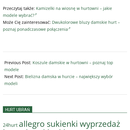
Przeczytaj także:
Kamizelki na wiosnę w hurtowni – jakie
modele wybrać?
Może Cię zainteresować:
Dwukolorowe bluzy damskie hurt –
poznaj ponadczasowe połączenia
2023-
02-
Previous Post:
Koszule damskie w hurtowni – poznaj top
22
modele
Next Post:
Bielizna damska w hurcie – największy wybór
modeli
HURT UBRAŃ
allegro sukienki wyprzedaż
24hurt