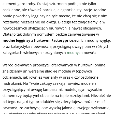
element garderoby. Dzisiaj szturmem podbija nie tylko
codzienne, ale również bardziej eleganckie stylizacje. Modne
panie pokochały legginsy na tyle mocno, że nie chcą się z nimi
rozstawać niezależnie od okazji. Dlatego też znajdziemy je w
nowoczesnych stylizacjach biurowych, a nawet oficjalnych.
Dlatego tak dobrym pomysłem będzie zainwestowanie w
modne legginsy z hurtowni Factoryprice.eu
. Ich modny wygląd
oraz kolorystyka z pewnością przyciągną uwagę pan w różnych
kategoriach wiekowych spragnionych
modnych
nowości.
Wśród ciekawych propozycji oferowanych w hurtowni online
znajdziemy uniwersalne gładkie modele w topowych
odcieniach, jak również warianty w prążki czy ozdobione
nadrukami. Na Twoje zakupy czekają również modele z
przyciągającymi uwagę lampasami, modelującym wysokim
stanem czy będącymi obecnie na topie rozcięciami. Niezależnie
od tego, na jaki typ produktów się zdecydujesz, możesz mieć
pewność, że zachwycą one wysoką jakością swojego wykonania,
jak również szeroką ofertą rozmiarową. Dzięki temu spośród