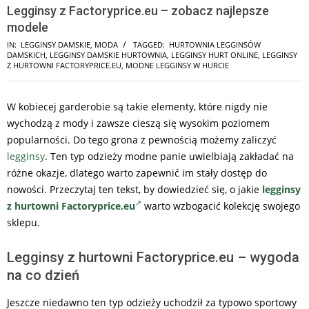
Legginsy z Factoryprice.eu – zobacz najlepsze
modele
IN:
LEGGINSY DAMSKIE
,
MODA
TAGGED:
HURTOWNIA LEGGINSÓW
DAMSKICH
,
LEGGINSY DAMSKIE HURTOWNIA
,
LEGGINSY HURT ONLINE
,
LEGGINSY
Z HURTOWNI FACTORYPRICE.EU
,
MODNE LEGGINSY W HURCIE
W kobiecej garderobie są takie elementy, które nigdy nie
wychodzą z mody i zawsze cieszą się wysokim poziomem
popularności. Do tego grona z pewnością możemy zaliczyć
legginsy
. Ten typ odzieży modne panie uwielbiają zakładać na
różne okazje, dlatego warto zapewnić im stały dostęp do
nowości. Przeczytaj ten tekst, by dowiedzieć się, o jakie
legginsy
z hurtowni Factoryprice.eu
warto wzbogacić kolekcję swojego
sklepu.
Legginsy z hurtowni Factoryprice.eu – wygoda
na co dzień
Jeszcze niedawno ten typ odzieży uchodził za typowo sportowy