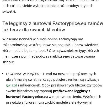
nich coś dla siebie wybiorą panie o różnorodnych typach
sylwetki.
Te legginsy z hurtowni Factoryprice.eu zamów
już teraz dla swoich klientów
Wiosenne nowości w hurcie online zachwycają nas
różnorodnością, w której łatwo się pogubić. Chcesz wiedzieć,
które modele będą na topie? Oto najważniejsze typy, których
nie możesz pominąć podczas najbliższego zatowarowania
sklepu:
LEGGINSY W PRĄŻEK – Trend na noszenie prążkowanych
ubrań ma się świetnie, czego potwierdzeniem są stylizacje
gwiazd
i influencerek. Obok prążkowanych bluzek czy topów
swoim klientkom zaproponuj
prążkowane legginsy z
hurtowni Factoryprice.eu
w modnym odcieniu. Wśród nich
prawdziwą furorę mogą zrobić modele z efektownymi