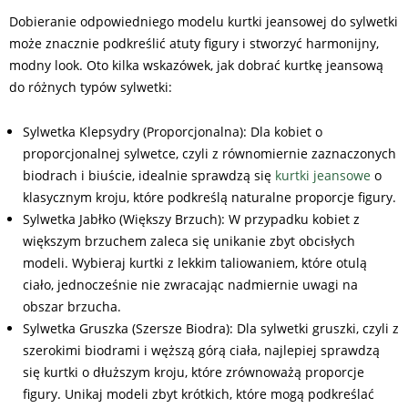
Dobieranie odpowiedniego modelu kurtki jeansowej do sylwetki
może znacznie podkreślić atuty figury i stworzyć harmonijny,
modny look. Oto kilka wskazówek, jak dobrać kurtkę jeansową
do różnych typów sylwetki:
Sylwetka Klepsydry (Proporcjonalna): Dla kobiet o
proporcjonalnej sylwetce, czyli z równomiernie zaznaczonych
biodrach i biuście, idealnie sprawdzą się
kurtki jeansowe
o
klasycznym kroju, które podkreślą naturalne proporcje figury.
Sylwetka Jabłko (Większy Brzuch): W przypadku kobiet z
większym brzuchem zaleca się unikanie zbyt obcisłych
modeli. Wybieraj kurtki z lekkim taliowaniem, które otulą
ciało, jednocześnie nie zwracając nadmiernie uwagi na
obszar brzucha.
Sylwetka Gruszka (Szersze Biodra): Dla sylwetki gruszki, czyli z
szerokimi biodrami i węższą górą ciała, najlepiej sprawdzą
się kurtki o dłuższym kroju, które zrównoważą proporcje
figury. Unikaj modeli zbyt krótkich, które mogą podkreślać