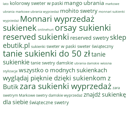
mango ubrania
kolorowy sweter w paski
lato
markowe
mohito swetry
ubrania
markowe ubrania wyprzedaż
monnari sukienki
Monnari wyprzedaż
wyprzedaż
sukienek
orsay sukienki
onlinehurt
reserved sukienki
sklep
reserved swetry
ebutik.pl
sweter w paski
sweter świąteczny
sukienki
tanie sukienki do 50 zł
tanie
sukienkie
tanie swetry damskie
wiosna
ubrania damskie
wszystko o modnych sukienkach
stylizacje
wyglądaj pięknie dzięki sukienkom z
zara sukienki wyprzedaż
Butik
zara
znajdź sukienkę
swetrym Markowe swetry damskie wyprzedaż
dla siebie
świąteczne swetry