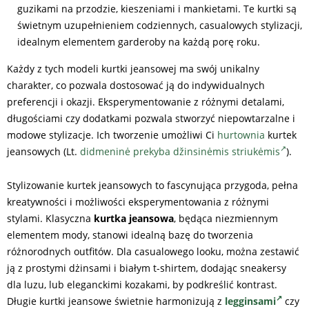
guzikami na przodzie, kieszeniami i mankietami. Te kurtki są
świetnym uzupełnieniem codziennych, casualowych stylizacji,
idealnym elementem garderoby na każdą porę roku.
Każdy z tych modeli kurtki jeansowej ma swój unikalny
charakter, co pozwala dostosować ją do indywidualnych
preferencji i okazji. Eksperymentowanie z różnymi detalami,
długościami czy dodatkami pozwala stworzyć niepowtarzalne i
modowe stylizacje. Ich tworzenie umożliwi Ci
hurtownia
kurtek
jeansowych (Lt.
didmeninė prekyba džinsinėmis striukėmis
).
Stylizowanie kurtek jeansowych to fascynująca przygoda, pełna
kreatywności i możliwości eksperymentowania z różnymi
stylami. Klasyczna
kurtka jeansowa
, będąca niezmiennym
elementem mody, stanowi idealną bazę do tworzenia
różnorodnych outfitów. Dla casualowego looku, można zestawić
ją z prostymi dżinsami i białym t-shirtem, dodając sneakersy
dla luzu, lub eleganckimi kozakami, by podkreślić kontrast.
Długie kurtki jeansowe świetnie harmonizują z
legginsami
czy