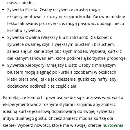
obszar bioder.
Sylwetka Prosta: Osoby o sylwetce prostej mogą
eksperymentować z różnymi krojami kurtki. Zarówno modele
lekko taliowane, jak i oversize, mogą pasować, dodając nieco
kształtu sylwetce.
Sylwetka Owalna (Większy Biust i Brzuch): Dla kobiet o
sylwetce owalnej, czyli z większym biustem i brzuchem,
zaleca się unikanie zbyt obcisłych modeli. Wybieraj kurtki z
delikatnym taliowaniem, które podkreślą korzystne proporcje.
Sylwetka Klepsydry (Mniejszy Biust): Osoby z mniejszym
biustem mogą sięgnąć po kurtki z ozdobami w okolicach
klatki piersiowej, takie jak kieszenie, guziki czy hafty, aby
dodatkowo podkreślić tę część ciała.
Pamiętaj, że komfort i pewność siebie są kluczowe, więc warto
eksperymentować z różnymi stylami i krojami, aby znaleźć
idealną kurtkę jeansową dopasowaną do swojej sylwetki i
indywidualnego gustu. Chcesz znaleźć modną kurtkę dla
siebie? Wybierz nowości, które ma w swojej ofercie
hurtownia