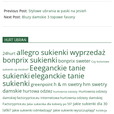
2025-
10-
Previous Post:
Stylowe ubrania w paski na jesień
05
Next Post:
Bluzy damskie 3 topowe fasony
HURT UBRAŃ
allegro sukienki wyprzedaż
24hurt
bonprix sukienki
bonprix sweter
Czy kolorowe
Eeeganckie tanie
sukienki są modne?
sukienki
eleganckie tanie
sukienki
hm swetry
h & m swetry
greenpoint
damskie
hurtowa odziez
Hurtownia odzieży
hurtownia odzieży
damskiej factoryprice.eu
Internetowa hurtownia odzieży damskiej
Jakie sukienki dla 30
Factoryprice.eu
Jaka sukienka dla kobiety po 50?
latki?
Jakie sukienki odmładzają?
Jakie sukienki wyszczuplają?
kolekcja