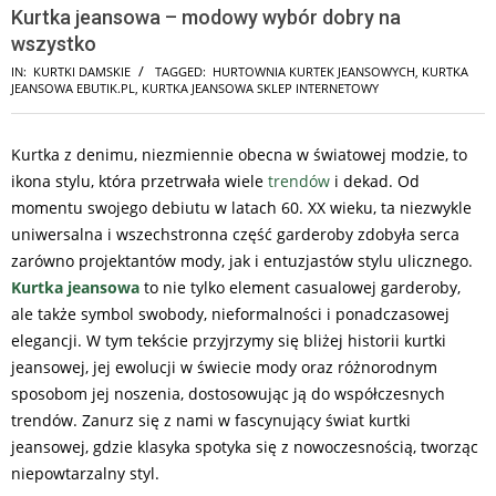
Kurtka jeansowa – modowy wybór dobry na
wszystko
IN:
KURTKI DAMSKIE
TAGGED:
HURTOWNIA KURTEK JEANSOWYCH
,
KURTKA
JEANSOWA EBUTIK.PL
,
KURTKA JEANSOWA SKLEP INTERNETOWY
Kurtka z denimu, niezmiennie obecna w światowej modzie, to
ikona stylu, która przetrwała wiele
trendów
i dekad. Od
momentu swojego debiutu w latach 60. XX wieku, ta niezwykle
uniwersalna i wszechstronna część garderoby zdobyła serca
zarówno projektantów mody, jak i entuzjastów stylu ulicznego.
Kurtka jeansowa
to nie tylko element casualowej garderoby,
ale także symbol swobody, nieformalności i ponadczasowej
elegancji. W tym tekście przyjrzymy się bliżej historii kurtki
jeansowej, jej ewolucji w świecie mody oraz różnorodnym
sposobom jej noszenia, dostosowując ją do współczesnych
trendów. Zanurz się z nami w fascynujący świat kurtki
jeansowej, gdzie klasyka spotyka się z nowoczesnością, tworząc
niepowtarzalny styl.