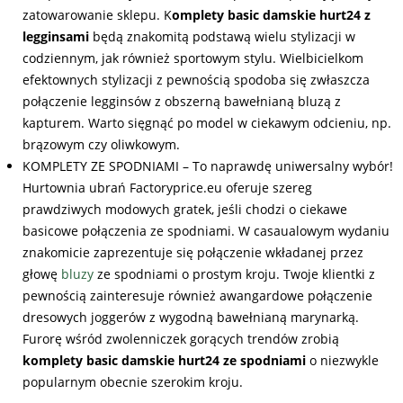
zatowarowanie sklepu. K
omplety basic damskie hurt24 z
legginsami
będą znakomitą podstawą wielu stylizacji w
codziennym, jak również sportowym stylu. Wielbicielkom
efektownych stylizacji z pewnością spodoba się zwłaszcza
połączenie legginsów z obszerną bawełnianą bluzą z
kapturem. Warto sięgnąć po model w ciekawym odcieniu, np.
brązowym czy oliwkowym.
KOMPLETY ZE SPODNIAMI – To naprawdę uniwersalny wybór!
Hurtownia ubrań Factoryprice.eu oferuje szereg
prawdziwych modowych gratek, jeśli chodzi o ciekawe
basicowe połączenia ze spodniami. W casaualowym wydaniu
znakomicie zaprezentuje się połączenie wkładanej przez
głowę
bluzy
ze spodniami o prostym kroju. Twoje klientki z
pewnością zainteresuje również awangardowe połączenie
dresowych joggerów z wygodną bawełnianą marynarką.
Furorę wśród zwolenniczek gorących trendów zrobią
komplety basic damskie hurt24 ze spodniami
o niezwykle
popularnym obecnie szerokim kroju.