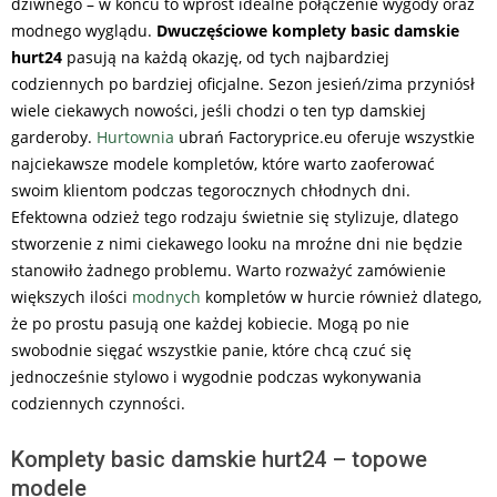
dziwnego – w końcu to wprost idealne połączenie wygody oraz
modnego wyglądu.
Dwuczęściowe komplety basic damskie
hurt24
pasują na każdą okazję, od tych najbardziej
codziennych po bardziej oficjalne. Sezon jesień/zima przyniósł
wiele ciekawych nowości, jeśli chodzi o ten typ damskiej
garderoby.
Hurtownia
ubrań Factoryprice.eu oferuje wszystkie
najciekawsze modele kompletów, które warto zaoferować
swoim klientom podczas tegorocznych chłodnych dni.
Efektowna odzież tego rodzaju świetnie się stylizuje, dlatego
stworzenie z nimi ciekawego looku na mroźne dni nie będzie
stanowiło żadnego problemu. Warto rozważyć zamówienie
większych ilości
modnych
kompletów w hurcie również dlatego,
że po prostu pasują one każdej kobiecie. Mogą po nie
swobodnie sięgać wszystkie panie, które chcą czuć się
jednocześnie stylowo i wygodnie podczas wykonywania
codziennych czynności.
Komplety basic damskie hurt24 – topowe
modele