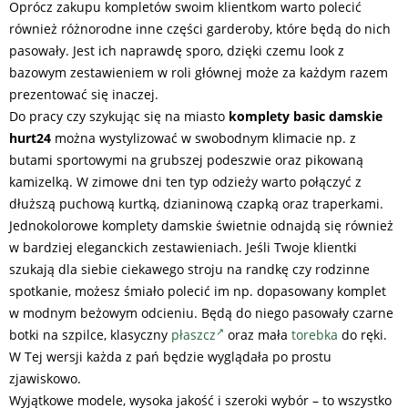
Oprócz zakupu kompletów swoim klientkom warto polecić
również różnorodne inne części garderoby, które będą do nich
pasowały. Jest ich naprawdę sporo, dzięki czemu look z
bazowym zestawieniem w roli głównej może za każdym razem
prezentować się inaczej.
Do pracy czy szykując się na miasto
komplety basic damskie
hurt24
można wystylizować w swobodnym klimacie np. z
butami sportowymi na grubszej podeszwie oraz pikowaną
kamizelką. W zimowe dni ten typ odzieży warto połączyć z
dłuższą puchową kurtką, dzianinową czapką oraz traperkami.
Jednokolorowe komplety damskie świetnie odnajdą się również
w bardziej eleganckich zestawieniach. Jeśli Twoje klientki
szukają dla siebie ciekawego stroju na randkę czy rodzinne
spotkanie, możesz śmiało polecić im np. dopasowany komplet
w modnym beżowym odcieniu. Będą do niego pasowały czarne
botki na szpilce, klasyczny
płaszcz
oraz mała
torebka
do ręki.
W Tej wersji każda z pań będzie wyglądała po prostu
zjawiskowo.
Wyjątkowe modele, wysoka jakość i szeroki wybór – to wszystko