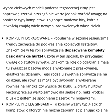
Wybór ciekawych modeli podczas tegorocznej zimy jest
naprawdę szeroki. Szczególnie warto jednak zwrócić uwagę na
poniższe typy kompletów. To gorące modowe hity, które z
łatwością znajdą wiele nowych, zadowolonych właścicielek.
KOMPLETY DOPASOWANE – Popularne w sezonie jesień/zima
trendy zachęcają do podkreślania kobiecych kształtów.
Znakomicie w tej roli sprawdzą się
dopasowane komplety
basic damskie hurt24
uszyte w ten sposób, by przyciągać
uwagę do atutów sylwetki. Znakomitą rolę do odegrania mają
tu zwłaszcza bazowe modele wykonane z prążkowanej,
elastycznej dzianiny. Tego rodzaju świetnie sprawdzą się na
co dzień, ale również mogą być swobodnie wybierane
również na randkę czy wyjście do klubu. Z oferty hurtowni
Factoryprice.eu warto zamówić dla siebie np. miks krótkiej
bluzki z golfem ze spodniami z szerokimi nogawkami.
KOMPLETY Z LEGGINSAMI – To kolejny ważny typ gładkich
kompletów, o których nie można zapomnieć planując kolejne