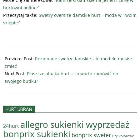
Może Cię zainteresować:
Kamizelki damskie na jesień i zimę w
hurtowni online
Przeczytaj także:
Swetry oversize damskie hurt – moda w Twoim
sklepie
2022-
11-
Previous Post:
Rozpinane swetry damskie – te modele musisz
16
zmieć
Next Post:
Płaszcze alpaka hurt – co warto zamówić do
swojego butiku?
HURT UBRAŃ
allegro sukienki wyprzedaż
24hurt
bonprix sukienki
bonprix sweter
Czy kolorowe