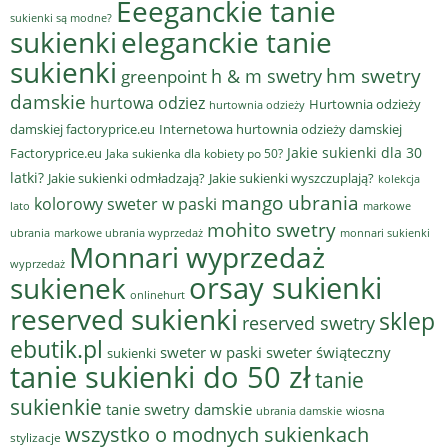
Eeeganckie tanie
sukienki są modne?
sukienki
eleganckie tanie
sukienki
hm swetry
h & m swetry
greenpoint
damskie
hurtowa odziez
Hurtownia odzieży
hurtownia odzieży
damskiej factoryprice.eu
Internetowa hurtownia odzieży damskiej
Jakie sukienki dla 30
Factoryprice.eu
Jaka sukienka dla kobiety po 50?
latki?
Jakie sukienki odmładzają?
Jakie sukienki wyszczuplają?
kolekcja
mango ubrania
kolorowy sweter w paski
lato
markowe
mohito swetry
ubrania
markowe ubrania wyprzedaż
monnari sukienki
Monnari wyprzedaż
wyprzedaż
sukienek
orsay sukienki
onlinehurt
reserved sukienki
sklep
reserved swetry
ebutik.pl
sweter w paski
sweter świąteczny
sukienki
tanie sukienki do 50 zł
tanie
sukienkie
tanie swetry damskie
wiosna
ubrania damskie
wszystko o modnych sukienkach
stylizacje