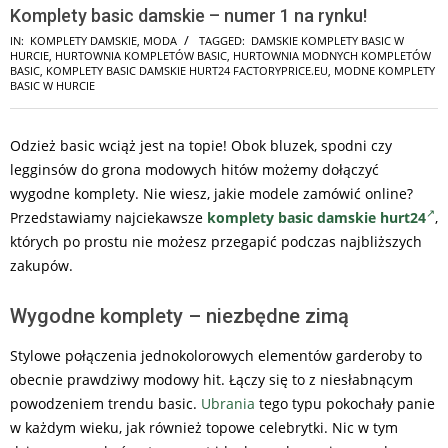
Komplety basic damskie – numer 1 na rynku!
IN:
KOMPLETY DAMSKIE
,
MODA
TAGGED:
DAMSKIE KOMPLETY BASIC W
HURCIE
,
HURTOWNIA KOMPLETÓW BASIC
,
HURTOWNIA MODNYCH KOMPLETÓW
BASIC
,
KOMPLETY BASIC DAMSKIE HURT24 FACTORYPRICE.EU
,
MODNE KOMPLETY
BASIC W HURCIE
Odzież basic wciąż jest na topie! Obok bluzek, spodni czy
legginsów do grona modowych hitów możemy dołączyć
wygodne komplety. Nie wiesz, jakie modele zamówić online?
Przedstawiamy najciekawsze
komplety basic damskie hurt24
,
których po prostu nie możesz przegapić podczas najbliższych
zakupów.
Wygodne komplety – niezbędne zimą
Stylowe połączenia jednokolorowych elementów garderoby to
obecnie prawdziwy modowy hit. Łączy się to z niesłabnącym
powodzeniem trendu basic.
Ubrania
tego typu pokochały panie
w każdym wieku, jak również topowe celebrytki. Nic w tym